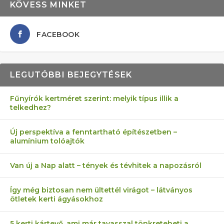
KÖVESS MINKET
FACEBOOK
LEGUTÓBBI BEJEGYTÉSEK
Fűnyírók kertméret szerint: melyik típus illik a
telkedhez?
Új perspektíva a fenntartható építészetben –
alumínium tolóajtók
Van új a Nap alatt – tények és tévhitek a napozásról
Így még biztosan nem ültettél virágot – látványos
ötletek kerti ágyásokhoz
5 kerti kártevő, ami már tavasszal tönkreteheti a