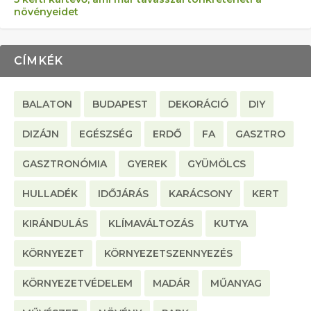
növényeidet
CÍMKÉK
BALATON
BUDAPEST
DEKORÁCIÓ
DIY
DIZÁJN
EGÉSZSÉG
ERDŐ
FA
GASZTRO
GASZTRONÓMIA
GYEREK
GYÜMÖLCS
HULLADÉK
IDŐJÁRÁS
KARÁCSONY
KERT
KIRÁNDULÁS
KLÍMAVÁLTOZÁS
KUTYA
KÖRNYEZET
KÖRNYEZETSZENNYEZÉS
KÖRNYEZETVÉDELEM
MADÁR
MŰANYAG