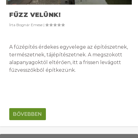
FŰZZ VELÜNK!
Írta
Bognár Emese
|
A fűzépítés érdekes egyvelege az építészetnek,
természetnek, tájépítészetnek. A megszokott
alapanyagoktól eltérően, itt a frissen levágott
fűzvesszőkből építkezünk.
BŐVEBBEN