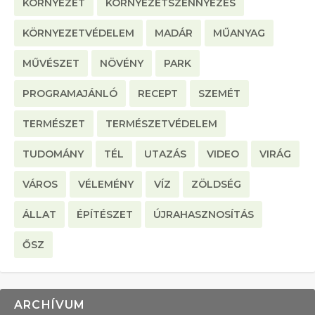
KÖRNYEZET
KÖRNYEZETSZENNYEZÉS
KÖRNYEZETVÉDELEM
MADÁR
MŰANYAG
MŰVÉSZET
NÖVÉNY
PARK
PROGRAMAJÁNLÓ
RECEPT
SZEMÉT
TERMÉSZET
TERMÉSZETVÉDELEM
TUDOMÁNY
TÉL
UTAZÁS
VIDEO
VIRÁG
VÁROS
VÉLEMÉNY
VÍZ
ZÖLDSÉG
ÁLLAT
ÉPÍTÉSZET
ÚJRAHASZNOSÍTÁS
ŐSZ
ARCHÍVUM