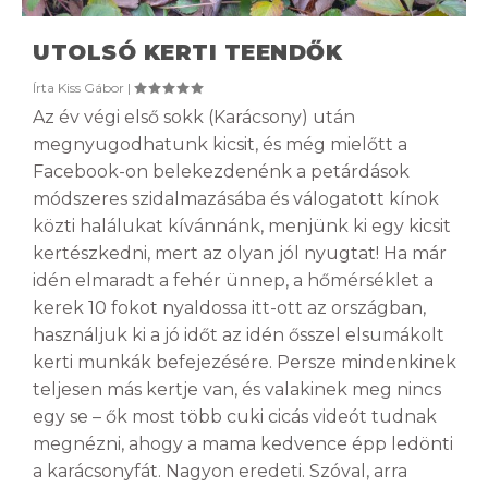
UTOLSÓ KERTI TEENDŐK
Írta
Kiss Gábor
|
Az év végi első sokk (Karácsony) után
megnyugodhatunk kicsit, és még mielőtt a
Facebook-on belekezdenénk a petárdások
módszeres szidalmazásába és válogatott kínok
közti halálukat kívánnánk, menjünk ki egy kicsit
kertészkedni, mert az olyan jól nyugtat! Ha már
idén elmaradt a fehér ünnep, a hőmérséklet a
kerek 10 fokot nyaldossa itt-ott az országban,
használjuk ki a jó időt az idén ősszel elsumákolt
kerti munkák befejezésére. Persze mindenkinek
teljesen más kertje van, és valakinek meg nincs
egy se – ők most több cuki cicás videót tudnak
megnézni, ahogy a mama kedvence épp ledönti
a karácsonyfát. Nagyon eredeti. Szóval, arra