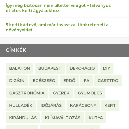
Így még biztosan nem ültettél virágot – látványos
ötletek kerti ágyásokhoz
5 kerti kártevő, ami már tavasszal tönkreteheti a
növényeidet
CÍMKÉK
BALATON
BUDAPEST
DEKORÁCIÓ
DIY
DIZÁJN
EGÉSZSÉG
ERDŐ
FA
GASZTRO
GASZTRONÓMIA
GYEREK
GYÜMÖLCS
HULLADÉK
IDŐJÁRÁS
KARÁCSONY
KERT
KIRÁNDULÁS
KLÍMAVÁLTOZÁS
KUTYA