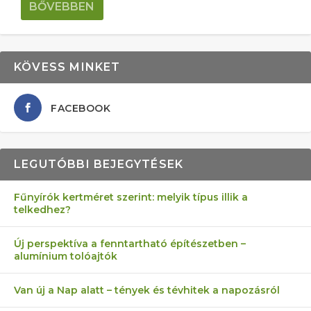
BŐVEBBEN
KÖVESS MINKET
FACEBOOK
LEGUTÓBBI BEJEGYTÉSEK
Fűnyírók kertméret szerint: melyik típus illik a
telkedhez?
Új perspektíva a fenntartható építészetben –
alumínium tolóajtók
Van új a Nap alatt – tények és tévhitek a napozásról