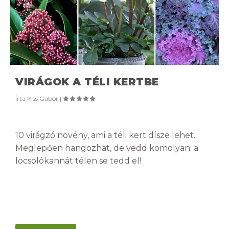
VIRÁGOK A TÉLI KERTBE
Írta
Kiss Gábor
|
10 virágzó növény, ami a téli kert dísze lehet.
Meglepően hangozhat, de vedd komolyan: a
locsolókannát télen se tedd el!