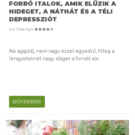
FORRÓ ITALOK, AMIK ELŰZIK A
HIDEGET, A NÁTHÁT ÉS A TÉLI
DEPRESSZIÓT
Írta
Tálas Ági
|
Ne aggódj, nem vagy ezzel egyedül, főleg a
lengyeleknél nagy sláger a forralt sör.
BŐVEBBEN