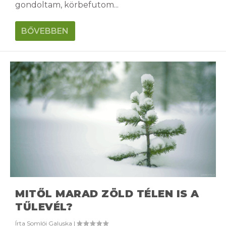
gondoltam, körbefutom...
BŐVEBBEN
MITŐL MARAD ZÖLD TÉLEN IS A
TŰLEVÉL?
Írta
Somlói Galuska
|