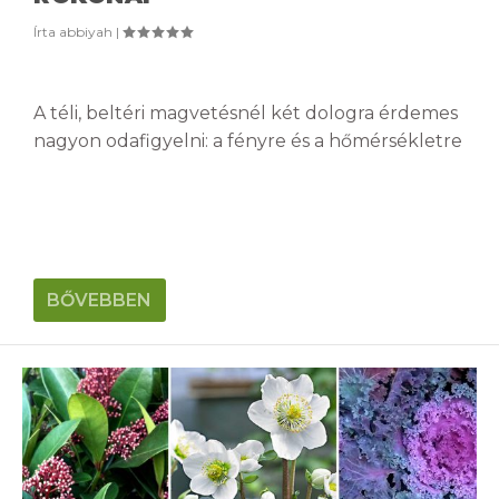
Írta
abbiyah
|
A téli, beltéri magvetésnél két dologra érdemes
nagyon odafigyelni: a fényre és a hőmérsékletre
BŐVEBBEN