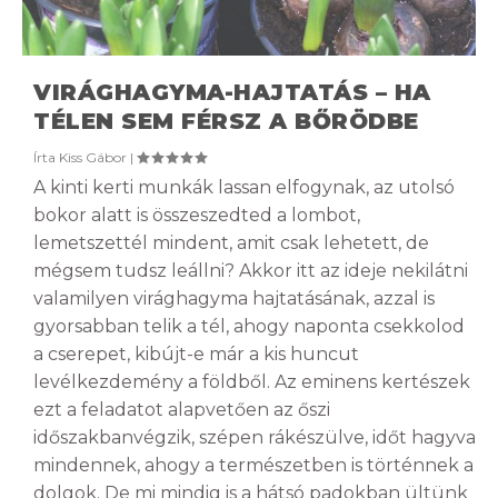
VIRÁGHAGYMA-HAJTATÁS – HA
TÉLEN SEM FÉRSZ A BŐRÖDBE
Írta
Kiss Gábor
|
A kinti kerti munkák lassan elfogynak, az utolsó
bokor alatt is összeszedted a lombot,
lemetszettél mindent, amit csak lehetett, de
mégsem tudsz leállni? Akkor itt az ideje nekilátni
valamilyen virághagyma hajtatásának, azzal is
gyorsabban telik a tél, ahogy naponta csekkolod
a cserepet, kibújt-e már a kis huncut
levélkezdemény a földből. Az eminens kertészek
ezt a feladatot alapvetően az őszi
időszakbanvégzik, szépen rákészülve, időt hagyva
mindennek, ahogy a természetben is történnek a
dolgok. De mi mindig is a hátsó padokban ültünk