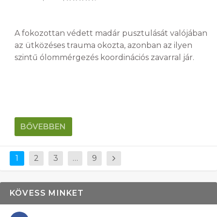
A fokozottan védett madár pusztulását valójában
az ütközéses trauma okozta, azonban az ilyen
szintű ólommérgezés koordinációs zavarral jár.
BŐVEBBEN
1
2
3
…
9
KÖVESS MINKET