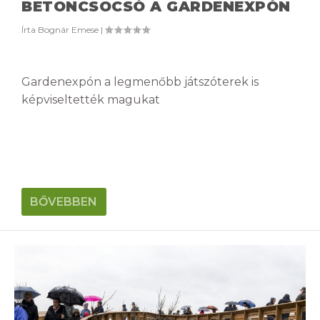
BETONCSOCSÓ A GARDENEXPÓN
Írta
Bognár Emese
|
Gardenexpón a legmenőbb játszóterek is
képviseltették magukat
BŐVEBBEN