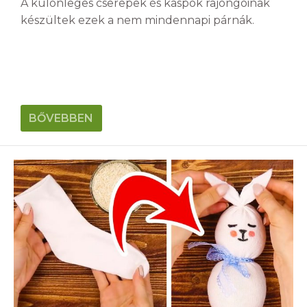
A különleges cserepek és kaspók rajongóinak
készültek ezek a nem mindennapi párnák.
BŐVEBBEN