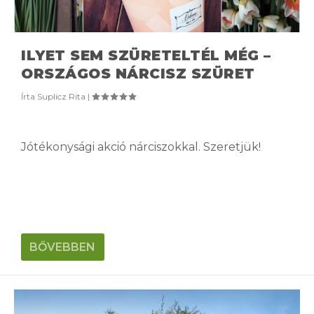
ILYET SEM SZÜRETELTÉL MÉG –
ORSZÁGOS NÁRCISZ SZÜRET
Írta
Suplicz Rita
|
Jótékonysági akció nárciszokkal. Szeretjük!
BŐVEBBEN