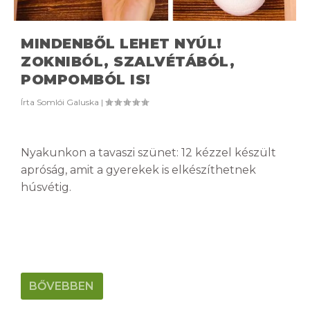
MINDENBŐL LEHET NYÚL!
ZOKNIBÓL, SZALVÉTÁBÓL,
POMPOMBÓL IS!
Írta
Somlói Galuska
|
Nyakunkon a tavaszi szünet: 12 kézzel készült
apróság, amit a gyerekek is elkészíthetnek
húsvétig.
BŐVEBBEN