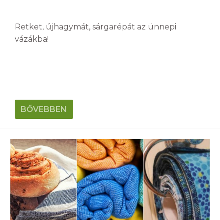
Retket, újhagymát, sárgarépát az ünnepi
vázákba!
BŐVEBBEN