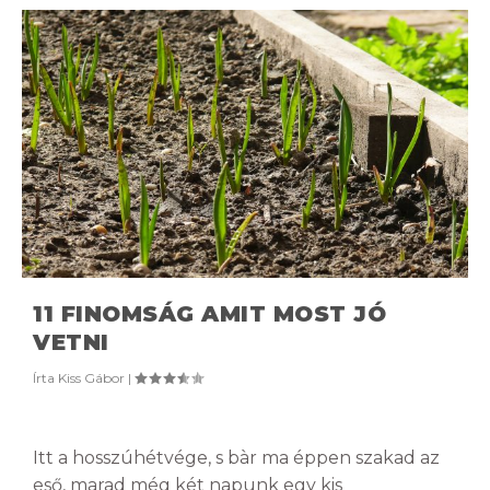
11 FINOMSÁG AMIT MOST JÓ
VETNI
Írta
Kiss Gábor
|
Itt a hosszúhétvége, s bàr ma éppen szakad az
eső, marad még két napunk egy kis