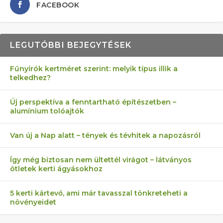
FACEBOOK
LEGUTÓBBI BEJEGYTÉSEK
Fűnyírók kertméret szerint: melyik típus illik a
telkedhez?
Új perspektíva a fenntartható építészetben –
alumínium tolóajtók
Van új a Nap alatt – tények és tévhitek a napozásról
Így még biztosan nem ültettél virágot – látványos
ötletek kerti ágyásokhoz
5 kerti kártevő, ami már tavasszal tönkreteheti a
növényeidet