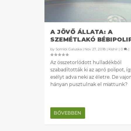
A JÖVŐ ÁLLATA: A
SZEMÉTLAKÓ BÉBIPOLI
by
Somlói Galuska
|
Nov 27, 2018
|
Kishír
|
0
|
Az összetorlódott hulladékból
szabadították ki az apró polipot, í
esélyt adva neki az életre. De vajo
hányan pusztulnak el miattunk?
BŐVEBBEN