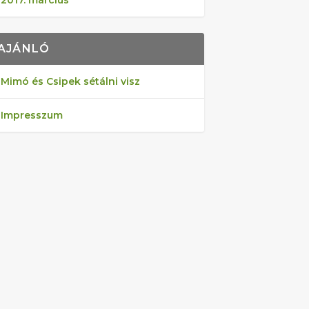
2017. március
AJÁNLÓ
Mimó és Csipek sétálni visz
Impresszum