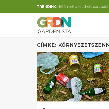
TRENDING:
Eltűnnek a fecskék, baj zúdul 
CÍMKE: KÖRNYEZETSZEN