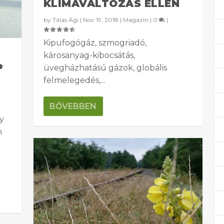
KLÍMAVÁLTOZÁS ELLEN
by
Tálas Ági
|
Nov 19, 2018
|
Magazin
|
0
|
Kipufogógáz, szmogriadó,
károsanyag-kibocsátás,
P
üvegházhatású gázok, globális
felmelegedés,...
BŐVEBBEN
gy
n