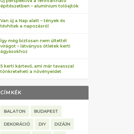
Új perspektíva a fenntartható
építészetben – alumínium tolóajtók
Van új a Nap alatt – tények és
tévhitek a napozásról
Így még biztosan nem ültettél
virágot – látványos ötletek kerti
ágyásokhoz
5 kerti kártevő, ami már tavasszal
tönkreteheti a növényeidet
CÍMKÉK
BALATON
BUDAPEST
DEKORÁCIÓ
DIY
DIZÁJN