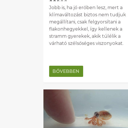
Jobb is, ha jó erőben lesz, mert a
klímaváltozást biztos nem tudjuk
megállítani, csak felgyorsítani a
flakonhegyekkel, így kellenek a
stramm gyerekek, akik túlélik a
várható szélsőséges viszonyokat.
BŐVEBBEN