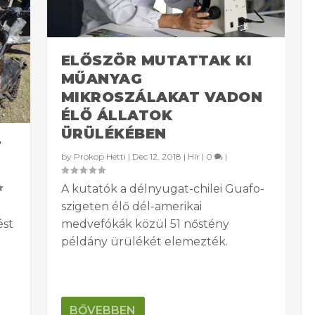
ELŐSZÖR MUTATTAK KI
MŰANYAG
MIKROSZÁLAKAT VADON
ÉLŐ ÁLLATOK
ÜRÜLÉKÉBEN
T
by
Prokop Hetti
|
Dec 12, 2018
|
Hír
|
0
|
A kutatók a délnyugat-chilei Guafo-
szigeten élő dél-amerikai
ést
medvefókák közül 51 nőstény
példány ürülékét elemezték.
BŐVEBBEN