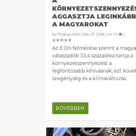
A
KÖRNYEZETSZENNYEZÉ
AGGASZTJA LEGINKÁB
A MAGYAROKAT
by
Prokop Hetti
|
Dec 27, 2018
|
Hír
|
0
|
Az E.On felmérése szerint a magya
válaszadók 33,4 százaléka tartja a
környezetszennyezést a
legfontosabb kihívásnak, ezt követ
szegénység és a klímaváltozás.
BŐVEBBEN