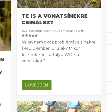
TE IS A VONATSÍNEKRE
CSINÁLSZ?
by
Pisák Brigi
|
Nov 7, 2018
|
Magazin
|
0
|
Vajon nem okoz problémát a sínekre
kerülő emberi ürülék? Mikor
lesznek zárt tartályú WC-k a
AN
vonatokon?
Y
BŐVEBBEN
t