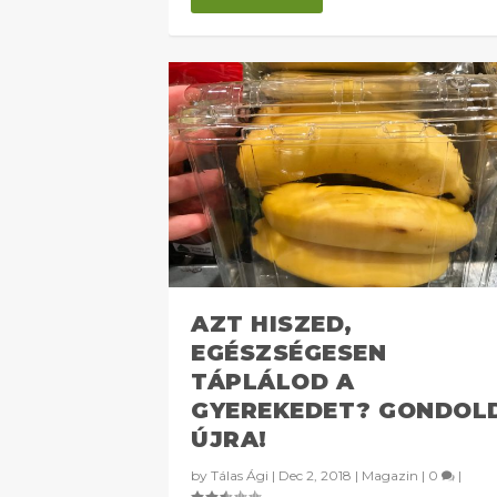
AZT HISZED,
EGÉSZSÉGESEN
TÁPLÁLOD A
GYEREKEDET? GONDOL
ÚJRA!
by
Tálas Ági
|
Dec 2, 2018
|
Magazin
|
0
|