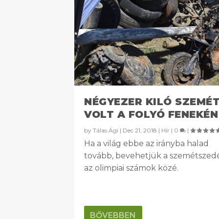
NÉGYEZER KILÓ SZEMÉ
VOLT A FOLYÓ FENEKÉN
by
Tálas Ági
|
Dec 21, 2018
|
Hír
|
0
|
Ha a világ ebbe az irányba halad
tovább, bevehetjük a szemétszed
az olimpiai számok közé.
BŐVEBBEN