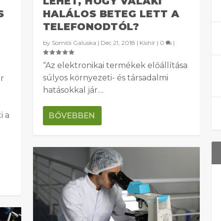
LEHET, HOGY VALAKI
S
HALÁLOS BETEG LETT A
B
TELEFONODTÓL?
by
Somlói Galuska
|
Dec 21, 2018
|
Kishír
|
0
|
“Az elektronikai termékek előállítása
súlyos környezeti- és társadalmi
r
hatásokkal jár....
i a
BŐVEBBEN