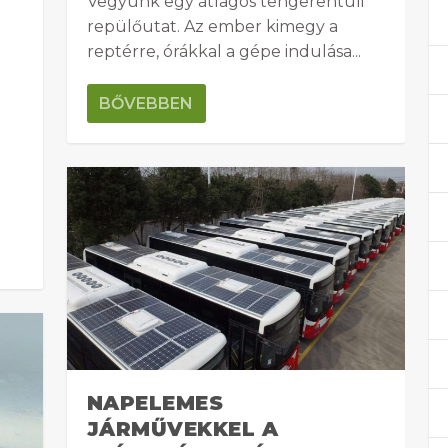
Vegyünk egy átlagos tengerentúli
repülőutat. Az ember kimegy a
reptérre, órákkal a gépe indulása...
BŐVEBBEN
NAPELEMES
JÁRMŰVEKKEL A