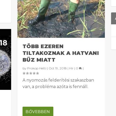
TÖBB EZEREN
TILTAKOZNAK A HATVANI
BŰZ MIATT
by
Prokop Hetti
|
Oct 19, 2018
|
Hír
|
0
|
A nyomozás felderítési szakaszban
van, a probléma azóta is fennáll.
BŐVEBBEN