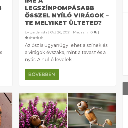
ÍME A
B
LEGSZÍNPOMPÁSABB
ŐSSZEL NYÍLÓ VIRÁGOK –
L
TE MELYIKET ÜLTETED?
by
gardenista
|
Oct 26, 2021
|
Magazin
|
0
|
Az ősz is ugyanúgy lehet a színek és
s
a virágok évszaka, mint a tavasz és a
nyár. A hulló levelek...
BŐVEBBEN