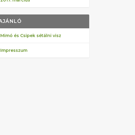
2017. március
AJÁNLÓ
Mimó és Csipek sétálni visz
Impresszum