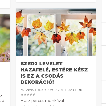
SZEDJ LEVELET
HAZAFELÉ, ESTÉRE KÉSZ
IS EZ A CSODÁS
DEKORÁCIÓ!
by
Somlói Galuska
|
Oct 17, 2018
|
Kishír
|
0
|
gy
k a
Húsz perces munkával