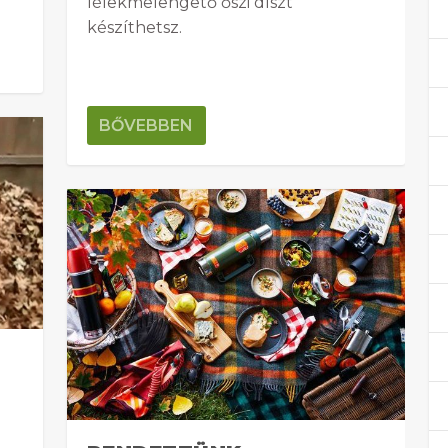
lélekmelengető őszi díszt
készíthetsz.
BŐVEBBEN