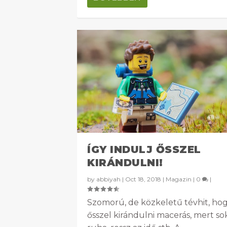
ÍGY INDULJ ŐSSZEL
KIRÁNDULNI!
by
abbiyah
|
Oct 18, 2018
|
Magazin
|
0
|
Szomorú, de közkeletű tévhit, ho
ősszel kirándulni macerás, mert so