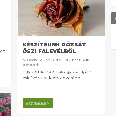
KÉSZÍTSÜNK RÓZSÁT
ŐSZI FALEVÉLBŐL
ez.
by
Somlói Galuska
|
Oct 9, 2018
|
Kishír
|
0
|
Egy természetes és egyszerű, őszi
esküvőre is ideális dekoráció.
BŐVEBBEN