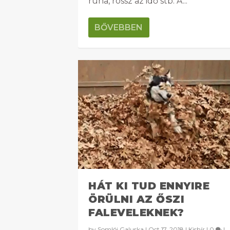
ruha, rossz az idő stb. A...
BŐVEBBEN
HÁT KI TUD ENNYIRE
ÖRÜLNI AZ ŐSZI
FALEVELEKNEK?
by
Somlói Galuska
|
Oct 17, 2018
|
Kishír
|
0
|