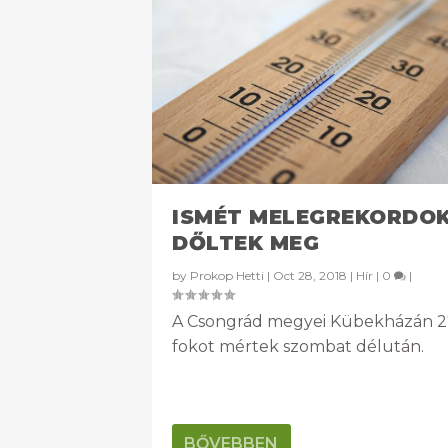
ISMÉT MELEGREKORDO
DŐLTEK MEG
by
Prokop Hetti
|
Oct 28, 2018
|
Hír
|
0
|
A Csongrád megyei Kübekházán 2
fokot mértek szombat délután.
BŐVEBBEN