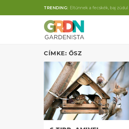
TRENDING:
Eltűnnek a fecskék, baj zúdul 
CÍMKE: ŐSZ