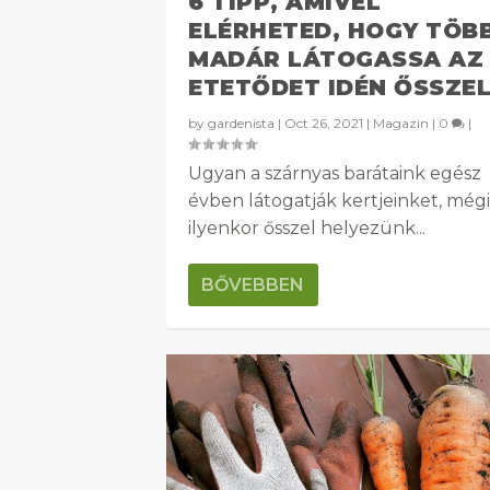
6 TIPP, AMIVEL
ELÉRHETED, HOGY TÖB
MADÁR LÁTOGASSA AZ
ETETŐDET IDÉN ŐSSZE
by
gardenista
|
Oct 26, 2021
|
Magazin
|
0
|
Ugyan a szárnyas barátaink egész
évben látogatják kertjeinket, mégi
ilyenkor ősszel helyezünk...
BŐVEBBEN