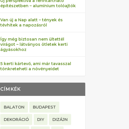
Új perspektíva a fenntartható
építészetben – alumínium tolóajtók
Van új a Nap alatt – tények és
tévhitek a napozásról
Így még biztosan nem ültettél
virágot – látványos ötletek kerti
ágyásokhoz
5 kerti kártevő, ami már tavasszal
tönkreteheti a növényeidet
CÍMKÉK
BALATON
BUDAPEST
DEKORÁCIÓ
DIY
DIZÁJN