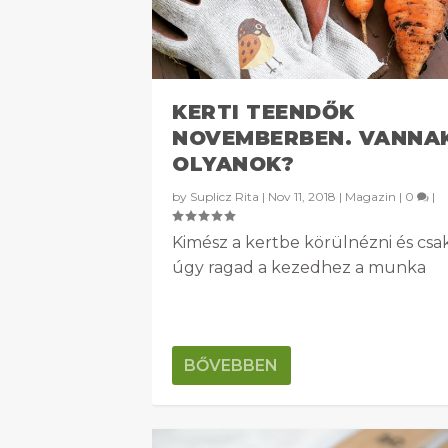
KERTI TEENDŐK
NOVEMBERBEN. VANNA
OLYANOK?
by
Suplicz Rita
|
Nov 11, 2018
|
Magazin
|
0
|
Kimész a kertbe körülnézni és csa
úgy ragad a kezedhez a munka
BŐVEBBEN