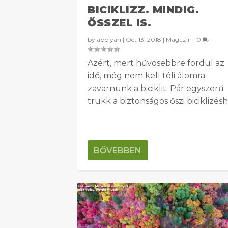
BICIKLIZZ. MINDIG.
ŐSSZEL IS.
by
abbiyah
|
Oct 13, 2018
|
Magazin
|
0
|
Azért, mert hűvösebbre fordul az
idő, még nem kell téli álomra
zavarnunk a biciklit. Pár egyszerű
trükk a biztonságos őszi biciklizésh
BŐVEBBEN