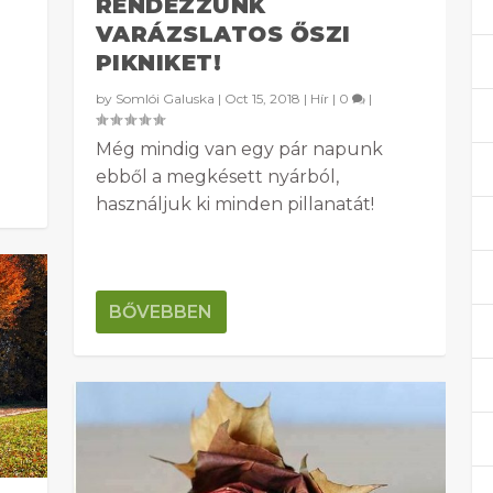
RENDEZZÜNK
VARÁZSLATOS ŐSZI
PIKNIKET!
by
Somlói Galuska
|
Oct 15, 2018
|
Hír
|
0
|
Még mindig van egy pár napunk
ebből a megkésett nyárból,
használjuk ki minden pillanatát!
BŐVEBBEN