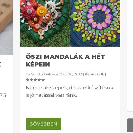
ŐSZI MANDALÁK A HÉT
K
KÉPEIN
by
Somlói Galuska
|
Oct 26, 2018
|
Kishír
|
0
|
Nem csak szépek, de az elkészítésük
is jó hatással van ránk.
7,3
BŐVEBBEN