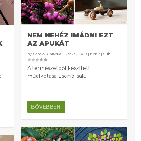
NEM NEHÉZ IMÁDNI EZT
K
AZ APUKÁT
by
Somlói Galuska
|
Oct 29, 2018
|
Kishír
|
0
|
A természetből készített
műalkotásai zseniálisak.
k
BŐVEBBEN