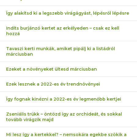
Így alakítsd ki a legszebb virágágyást, lépésről lépésre
Indíts burjánzó kertet az erkélyeden – csak ez kell
hozzá
Tavaszi kerti munkák, amiket pipálj ki a listádról
márciusban
Ezeket a növényeket ültesd márciusban
Ezek lesznek a 2022-es év trendnövényei
Így fognak kinézni a 2022-es év legmenőbb kertjei
Zseniális trükk – öntözd így az orchideát, és sokkal
tovább virágzik majd
Mi lesz így a kertekkel? – nemsokára egekbe szökik a