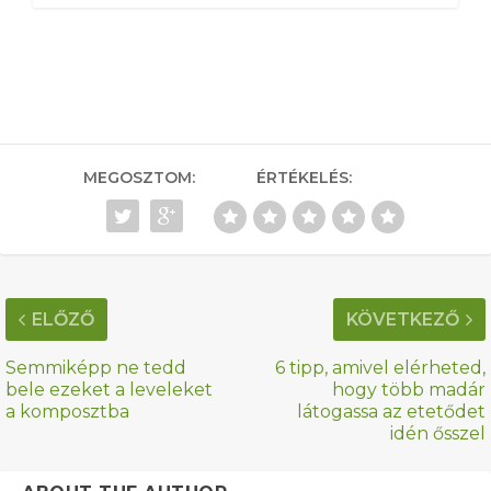
MEGOSZTOM:
ÉRTÉKELÉS:
ELŐZŐ
KÖVETKEZŐ
Semmiképp ne tedd
6 tipp, amivel elérheted,
bele ezeket a leveleket
hogy több madár
a komposztba
látogassa az etetődet
idén ősszel