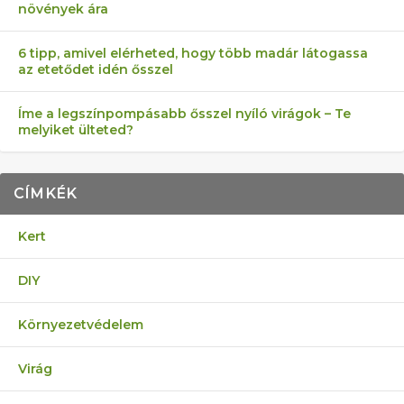
növények ára
6 tipp, amivel elérheted, hogy több madár látogassa
az etetődet idén ősszel
Íme a legszínpompásabb ősszel nyíló virágok – Te
melyiket ülteted?
CÍMKÉK
Kert
DIY
Környezetvédelem
Virág