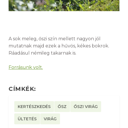
A sok meleg, őszi szín mellett nagyon jól
mutatnak majd ezek a hűvös, kékes bokrok.
Ráadásul némileg takarnak is.
Forrásunk volt.
CÍMKÉK:
KERTÉSZKEDÉS
ŐSZ
ŐSZI VIRÁG
ÜLTETÉS
VIRÁG