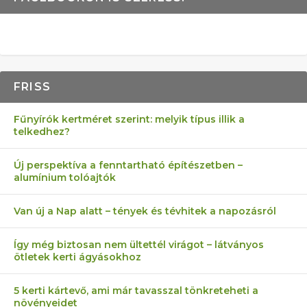
FRISS
Fűnyírók kertméret szerint: melyik típus illik a
telkedhez?
Új perspektíva a fenntartható építészetben –
alumínium tolóajtók
Van új a Nap alatt – tények és tévhitek a napozásról
Így még biztosan nem ültettél virágot – látványos
ötletek kerti ágyásokhoz
5 kerti kártevő, ami már tavasszal tönkreteheti a
növényeidet