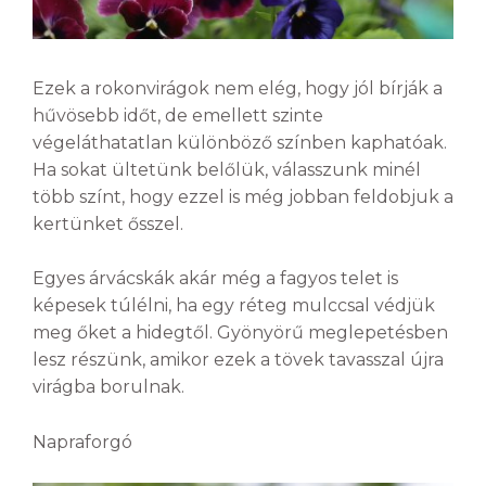
Ezek a rokonvirágok nem elég, hogy jól bírják a
hűvösebb időt, de emellett szinte
végeláthatatlan különböző színben kaphatóak.
Ha sokat ültetünk belőlük, válasszunk minél
több színt, hogy ezzel is még jobban feldobjuk a
kertünket ősszel.
Egyes árvácskák akár még a fagyos telet is
képesek túlélni, ha egy réteg mulccsal védjük
meg őket a hidegtől. Gyönyörű meglepetésben
lesz részünk, amikor ezek a tövek tavasszal újra
virágba borulnak.
Napraforgó