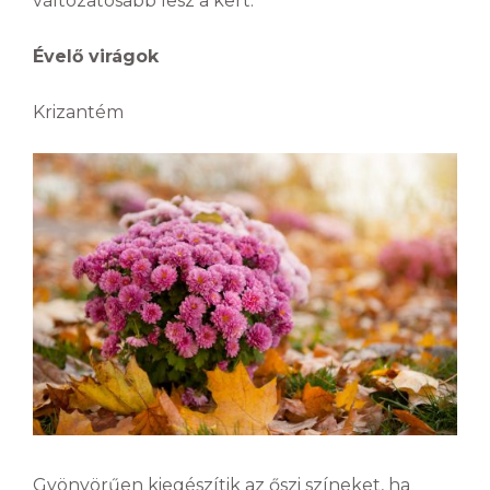
változatosabb lesz a kert.
Évelő virágok
Krizantém
Gyönyörűen kiegészítik az őszi színeket, ha