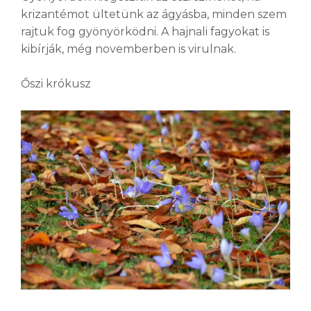
krizantémot ültetünk az ágyásba, minden szem
rajtuk fog gyönyörködni. A hajnali fagyokat is
kibírják, még novemberben is virulnak.
Őszi krókusz