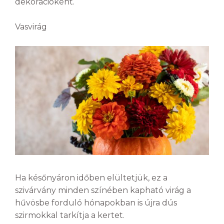
dekorációként.
Vasvirág
Ha későnyáron időben elültetjük, ez a
szivárvány minden színében kapható virág a
hűvösbe forduló hónapokban is újra dús
szirmokkal tarkítja a kertet.