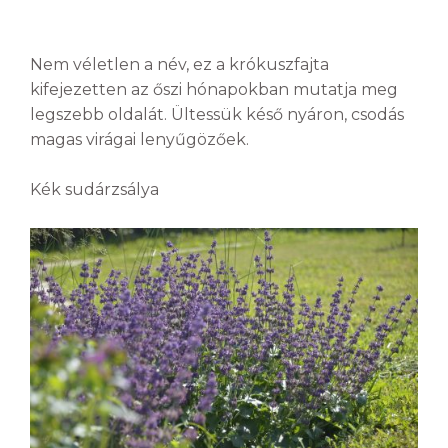
Nem véletlen a név, ez a krókuszfajta
kifejezetten az őszi hónapokban mutatja meg
legszebb oldalát. Ültessük késő nyáron, csodás
magas virágai lenyűgözőek.
Kék sudárzsálya