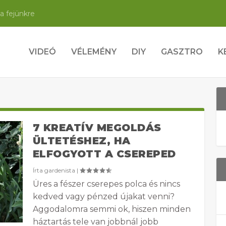
a fejünkre
VIDEÓ
VÉLEMÉNY
DIY
GASZTRO
K
7 KREATÍV MEGOLDÁS
ÜLTETÉSHEZ, HA
ELFOGYOTT A CSEREPED
Írta
gardenista
|
Üres a fészer cserepes polca és nincs
kedved vagy pénzed újakat venni?
Aggodalomra semmi ok, hiszen minden
háztartás tele van jobbnál jobb