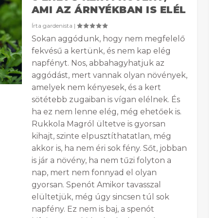
AMI AZ ÁRNYÉKBAN IS ELÉL
Írta
gardenista
|
Sokan aggódunk, hogy nem megfelelő
fekvésű a kertünk, és nem kap elég
napfényt. Nos, abbahagyhatjuk az
aggódást, mert vannak olyan növények,
amelyek nem kényesek, és a kert
sötétebb zugaiban is vígan elélnek. És
ha ez nem lenne elég, még ehetőek is.
Rukkola Magról ültetve is gyorsan
kihajt, szinte elpusztíthatatlan, még
akkor is, ha nem éri sok fény. Sőt, jobban
is jár a növény, ha nem tűzi folyton a
nap, mert nem fonnyad el olyan
gyorsan. Spenót Amikor tavasszal
elültetjük, még úgy sincsen túl sok
napfény. Ez nem is baj, a spenót