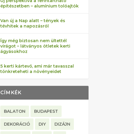
Új perspektíva a fenntartható
építészetben – alumínium tolóajtók
Van új a Nap alatt – tények és
tévhitek a napozásról
Így még biztosan nem ültettél
virágot – látványos ötletek kerti
ágyásokhoz
5 kerti kártevő, ami már tavasszal
tönkreteheti a növényeidet
CÍMKÉK
BALATON
BUDAPEST
DEKORÁCIÓ
DIY
DIZÁJN