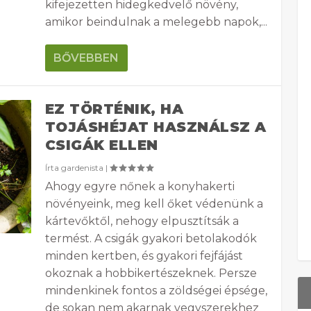
kifejezetten hidegkedvelő növény,
amikor beindulnak a melegebb napok,...
BŐVEBBEN
EZ TÖRTÉNIK, HA
TOJÁSHÉJAT HASZNÁLSZ A
CSIGÁK ELLEN
Írta
gardenista
|
Ahogy egyre nőnek a konyhakerti
növényeink, meg kell őket védenünk a
kártevőktől, nehogy elpusztítsák a
termést. A csigák gyakori betolakodók
minden kertben, és gyakori fejfájást
okoznak a hobbikertészeknek. Persze
mindenkinek fontos a zöldségei épsége,
de sokan nem akarnak vegyszerekhez