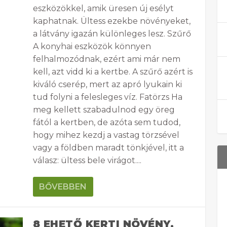
eszközökkel, amik üresen új esélyt
kaphatnak. Ültess ezekbe növényeket,
a látvány igazán különleges lesz. Szűrő
A konyhai eszközök könnyen
felhalmozódnak, ezért ami már nem
kell, azt vidd ki a kertbe. A szűrő azért is
kiváló cserép, mert az apró lyukain ki
tud folyni a felesleges víz. Fatörzs Ha
meg kellett szabadulnod egy öreg
fától a kertben, de azóta sem tudod,
hogy mihez kezdj a vastag törzsével
vagy a földben maradt tönkjével, itt a
válasz: ültess bele virágot....
BŐVEBBEN
8 EHETŐ KERTI NÖVÉNY,