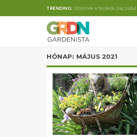
TRENDING:
Eltűnnek a fecskék, baj zúdul 
HÓNAP: MÁJUS 2021