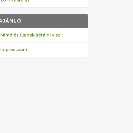
2017. március
AJÁNLÓ
Mimó és Csipek sétálni visz
Impresszum