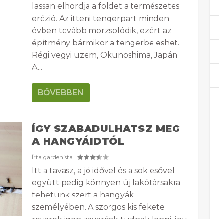
lassan elhordja a földet a természetes
erózió. Az itteni tengerpart minden
évben tovább morzsolódik, ezért az
építmény bármikor a tengerbe eshet.
Régi vegyi üzem, Okunoshima, Japán
A...
BŐVEBBEN
ÍGY SZABADULHATSZ MEG
A HANGYÁIDTÓL
Írta
gardenista
|
Itt a tavasz, a jó idővel és a sok esővel
együtt pedig könnyen új lakótársakra
tehetünk szert a hangyák
személyében. A szorgos kis fekete