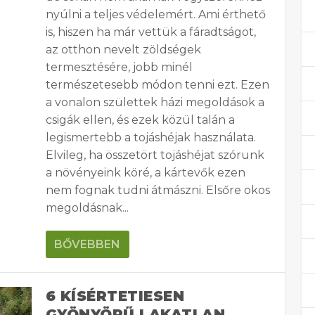
nyúlni a teljes védelemért. Ami érthető
is, hiszen ha már vettük a fáradtságot,
az otthon nevelt zöldségek
termesztésére, jobb minél
természetesebb módon tenni ezt. Ezen
a vonalon születtek házi megoldások a
csigák ellen, és ezek közül talán a
legismertebb a tojáshéjak használata.
Elvileg, ha összetört tojáshéjat szórunk
a növényeink köré, a kártevők ezen
nem fognak tudni átmászni. Elsőre okos
megoldásnak...
BŐVEBBEN
6 KÍSÉRTETIESEN
GYÖNYÖRŰ LAKATLAN