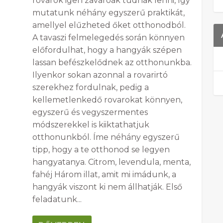
rovarok igen zavaróak tudnak lenni, így
mutatunk néhány egyszerű praktikát,
amellyel elűzheted őket otthonodból.
A tavaszi felmelegedés során könnyen
előfordulhat, hogy a hangyák szépen
lassan befészkelődnek az otthonunkba.
Ilyenkor sokan azonnal a rovarirtó
szerekhez fordulnak, pedig a
kellemetlenkedő rovarokat könnyen,
egyszerű és vegyszermentes
módszerekkel is kiiktathatjuk
otthonunkból. Íme néhány egyszerű
tipp, hogy a te otthonod se legyen
hangyatanya. Citrom, levendula, menta,
fahéj Három illat, amit mi imádunk, a
hangyák viszont ki nem állhatják. Első
feladatunk...