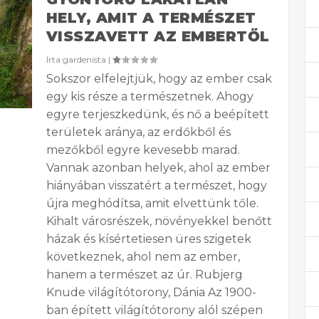
HELY, AMIT A TERMÉSZET
VISSZAVETT AZ EMBERTŐL
Írta
gardenista
|
Sokszor elfelejtjük, hogy az ember csak
egy kis része a természetnek. Ahogy
egyre terjeszkedünk, és nő a beépített
területek aránya, az erdőkből és
mezőkből egyre kevesebb marad.
Vannak azonban helyek, ahol az ember
hiányában visszatért a természet, hogy
újra meghódítsa, amit elvettünk tőle.
Kihalt városrészek, növényekkel benőtt
házak és kísértetiesen üres szigetek
következnek, ahol nem az ember,
hanem a természet az úr. Rubjerg
Knude világítótorony, Dánia Az 1900-
ban épített világítótorony alól szépen