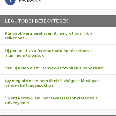
FACEBOOK
LEGUTÓBBI BEJEGYTÉSEK
Fűnyírók kertméret szerint: melyik típus illik a
telkedhez?
AZ ÖNELLÁTÁS 13 PONTJA
6 LEGJOBB NÖVÉNY SZOMSZÉD
MÁRPEDIG A TŰZIJÁTÉK NEM MENŐ!
FÉLREÉRTETT KERTÉSZKEDÉS:
AKI ELDOBÁLJA A CIGICSIKKEKET,
Új perspektíva a fenntartható építészetben –
alumínium tolóajtók
KEZDŐKNEK
ELLEN
TÉRKŐ ÉS MURVA
AZ EGY KÖ…
Van új a Nap alatt – tények és tévhitek a napozásról
Így még biztosan nem ültettél virágot – látványos
ötletek kerti ágyásokhoz
5 kerti kártevő, ami már tavasszal tönkreteheti a
növényeidet