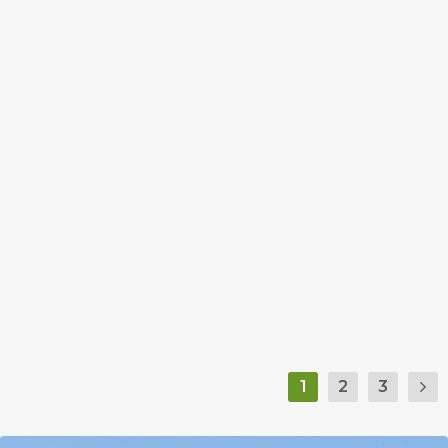
NEM AKAR MÚLNI A NYÁR, 30
FOKOK IS LEHETNEK A HÉTEN
by
Prokop Hetti
|
Sep 17, 2018
|
Hír
|
0
|
A hétvégére viszont akár 10 fokos lehűlés is
érkezhet.
BŐVEBBEN
1
2
3