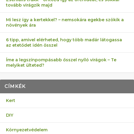
tovább virágzik majd
Mi lesz így a kertekkel? – nemsokára egekbe szökik a
növények ára
6 tipp, amivel elérheted, hogy több madár látogassa
az etetődet idén ősszel
Íme a legszínpompásabb ősszel nyíló virágok – Te
melyiket ülteted?
CÍMKÉK
Kert
DIY
Környezetvédelem