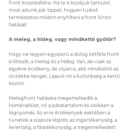
front közeledtére. Ha te is közéjük tartozol,
most adunk pár tippet, hogyan tudod
természetes módon enyhíteni a front kínzó
hatásait.
A meleg, a hideg, vagy mindkettő gyötör?
Hogy ne legyen egyszerű a dolog kétféle front
is létezik, a meleg és a hideg. Van, aki csak az
egyikre érzékeny, de olyan is, akit mindkettő az
őrületbe kerget. Lássuk mi a különbség a kettő
között.
Melegfront hatására megemelkedik a
hőmérséklet, nő a páratartalom és csökken a
légnyomás. Az erre érzékenyek esetében a
tünetek a szapora légzés, az ingerlékenység, a
levertség, a fáradékonyság, a megemelkedett