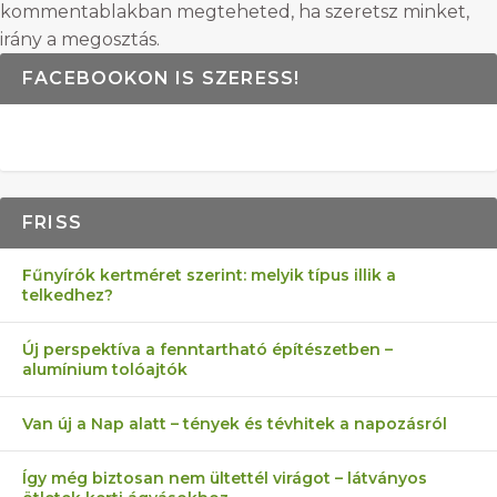
kommentablakban megteheted, ha szeretsz minket,
irány a megosztás.
FACEBOOKON IS SZERESS!
FRISS
Fűnyírók kertméret szerint: melyik típus illik a
telkedhez?
Új perspektíva a fenntartható építészetben –
alumínium tolóajtók
Van új a Nap alatt – tények és tévhitek a napozásról
Így még biztosan nem ültettél virágot – látványos