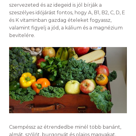
szervezeted és az idegeid is jól bírják a
szeszélyes időjárást fontos, hogy A, B1, B2, C, D, E
és K vitaminban gazdag ételeket fogyassz,
valamint figyelj a jód, a kálium és a magnézium
bevitelére.
Csempéssz az étrendedbe minél több banánt,
almát, szőlőt, burgonyát és olajos magvakat,