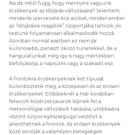
Na de mitől függ, hogy mennyire vagyunk
érzékenyek az időjárás változásaira? Jelentem,
mindenki szervezete érzi azokat, minden ember
az “időjárásra reagálók” csoportjába tartozik, és
testünk folyamatosan alkalmazkodik hozzá.
Azonban normál esetben ez nem jár
különösebb, panaszt okozó tünetekkel, de a
hangulatunkat még így is nagy mértékben
befolyásolja, a napsütés vagy a szakadó eső.
A frontokra érzékenyeknek két típusát
különböztetik meg, a közepesen és az erősen
érzékenyeket. Előbbieknél a már korábban
felsorolt közérzetzavarok lépnek fel a
meteorológiai változások hatására, utóbbiakra
viszont súlyos egészségügyi veszélyt is
jelenthetnek a frontok. Az erősen érzékenyek
közé sorolják a valamilyen betegségek