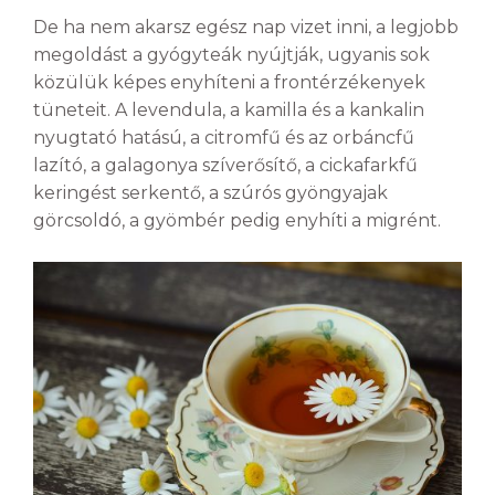
De ha nem akarsz egész nap vizet inni, a legjobb
megoldást a gyógyteák nyújtják, ugyanis sok
közülük képes enyhíteni a frontérzékenyek
tüneteit. A levendula, a kamilla és a kankalin
nyugtató hatású, a citromfű és az orbáncfű
lazító, a galagonya szíverősítő, a cickafarkfű
keringést serkentő, a szúrós gyöngyajak
görcsoldó, a gyömbér pedig enyhíti a migrént.