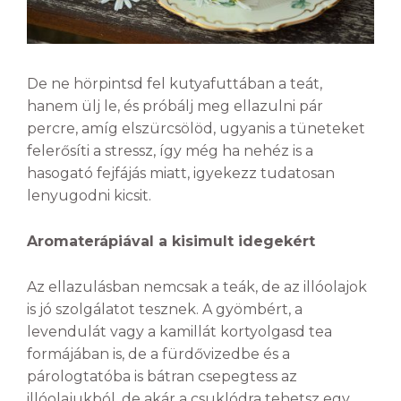
De ne hörpintsd fel kutyafuttában a teát,
hanem ülj le, és próbálj meg ellazulni pár
percre, amíg elszürcsölöd, ugyanis a tüneteket
felerősíti a stressz, így még ha nehéz is a
hasogató fejfájás miatt, igyekezz tudatosan
lenyugodni kicsit.
Aromaterápiával a kisimult idegekért
Az ellazulásban nemcsak a teák, de az illóolajok
is jó szolgálatot tesznek. A gyömbért, a
levendulát vagy a kamillát kortyolgasd tea
formájában is, de a fürdővizedbe és a
párologtatóba is bátran csepegtess az
illóolajukból, de akár a csuklódra tehetsz egy