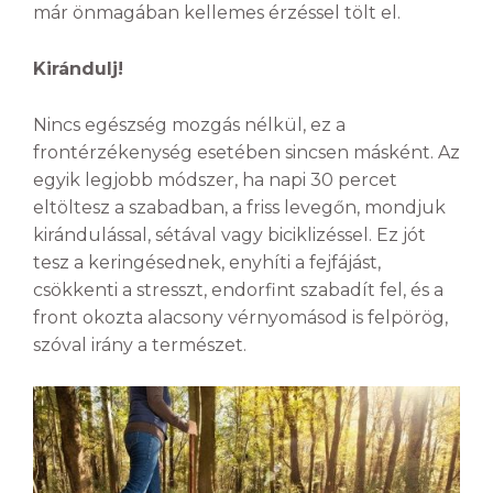
már önmagában kellemes érzéssel tölt el.
Kirándulj!
Nincs egészség mozgás nélkül, ez a
frontérzékenység esetében sincsen másként. Az
egyik legjobb módszer, ha napi 30 percet
eltöltesz a szabadban, a friss levegőn, mondjuk
kirándulással, sétával vagy biciklizéssel. Ez jót
tesz a keringésednek, enyhíti a fejfájást,
csökkenti a stresszt, endorfint szabadít fel, és a
front okozta alacsony vérnyomásod is felpörög,
szóval irány a természet.