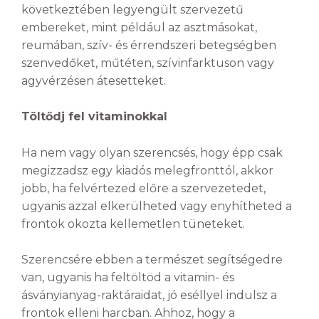
következtében legyengült szervezetű
embereket, mint például az asztmásokat,
reumában, szív- és érrendszeri betegségben
szenvedőket, műtéten, szívinfarktuson vagy
agyvérzésen átesetteket.
Töltődj fel vitaminokkal
Ha nem vagy olyan szerencsés, hogy épp csak
megizzadsz egy kiadós melegfronttól, akkor
jobb, ha felvértezed előre a szervezetedet,
ugyanis azzal elkerülheted vagy enyhítheted a
frontok okozta kellemetlen tüneteket.
Szerencsére ebben a természet segítségedre
van, ugyanis ha feltöltöd a vitamin- és
ásványianyag-raktáraidat, jó eséllyel indulsz a
frontok elleni harcban. Ahhoz, hogy a