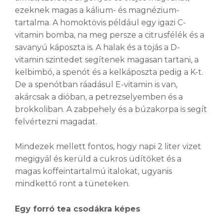
ezeknek magas a kálium- és magnézium-
tartalma. A homoktövis például egy igazi C-
vitamin bomba, na meg persze a citrusfélék és a
savanyú káposzta is. A halak és a tojás a D-
vitamin szintedet segítenek magasan tartani, a
kelbimbó, a spenót és a kelkáposzta pedig a K-t.
De a spenótban ráadásul E-vitamin is van,
akárcsak a dióban, a petrezselyemben és a
brokkoliban. A zabpehely és a búzakorpa is segít
felvértezni magadat.
Mindezek mellett fontos, hogy napi 2 liter vizet
megigyál és kerüld a cukros üdítőket és a
magas koffeintartalmú italokat, ugyanis
mindkettő ront a tüneteken.
Egy forró tea csodákra képes