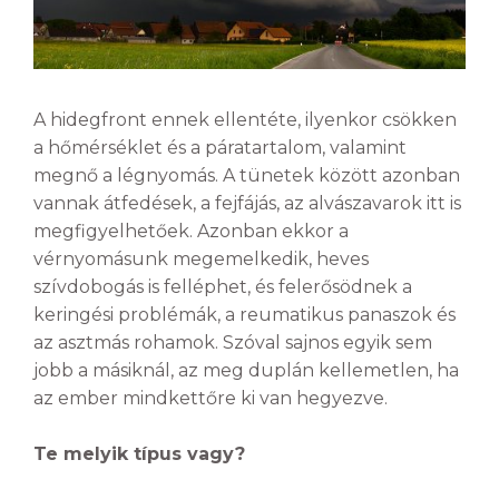
A hidegfront ennek ellentéte, ilyenkor csökken
a hőmérséklet és a páratartalom, valamint
megnő a légnyomás. A tünetek között azonban
vannak átfedések, a fejfájás, az alvászavarok itt is
megfigyelhetőek. Azonban ekkor a
vérnyomásunk megemelkedik, heves
szívdobogás is felléphet, és felerősödnek a
keringési problémák, a reumatikus panaszok és
az asztmás rohamok. Szóval sajnos egyik sem
jobb a másiknál, az meg duplán kellemetlen, ha
az ember mindkettőre ki van hegyezve.
Te melyik típus vagy?