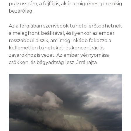
pulzusszám, a fejfájás, akár a migrénes görcsökig
bezárólag.
Az allergiában szenvedők tünetei erősödhetnek
a melegfront beálltával, és ilyenkor az ember
rosszabbul alszik, ami még inkább fokozza a
kellemetlen tüneteket, és koncentrációs
zavarokhoz is vezet. Az ember vérnyomása
csökken, és bágyadtság lesz úrrá rajta.