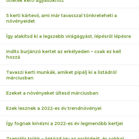
ötletek kerti ágyásokhoz
5 kerti kártevő, ami már tavasszal tönkreteheti a
növényeidet
Így alakítsd ki a legszebb virágágyást, lépésről lépésre
Indíts burjánzó kertet az erkélyeden – csak ez kell
hozzá
Tavaszi kerti munkák, amiket pipálj ki a listádról
márciusban
Ezeket a növényeket ültesd márciusban
Ezek lesznek a 2022-es év trendnövényei
Így fognak kinézni a 2022-es év legmenőbb kertjei
Zseniális trükk – öntözd így az orchideát, és sokkal