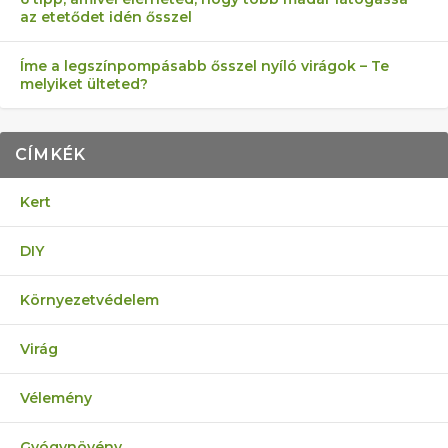
az etetődet idén ősszel
Íme a legszínpompásabb ősszel nyíló virágok – Te
melyiket ülteted?
CÍMKÉK
Kert
DIY
Környezetvédelem
Virág
Vélemény
Gyógynövény