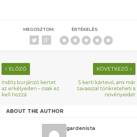
MEGOSZTOM:
ÉRTÉKELÉS:
ELŐZŐ
KÖVETKEZŐ
Indíts burjánzó kertet
5 kerti kártevő, ami már
az erkélyeden – csak ez
tavasszal tönkreteheti a
kell hozzá
növényeidet
ABOUT THE AUTHOR
gardenista