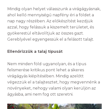
Mindig olyan helyet válasszunk a virágágyásnak,
ahol kellő mennyiségű napfény éri a földet a
nap nagy részében. Az előkészítést kezdjük
azzal, hogy felássuk a kiszemelt területet, és
gyökerestül eltávolítjuk az összes gazt.
Gereblyével egyengessük el a felásott talajt.
Ellenőrizzük a talaj típusát
Nem minden föld ugyanolyan, és a típus
felismerése kritikus pont lehet a sikeres
virágágyás kiépítésében. Mindig azelőtt
végezzük el a talajtesztet, hogy megvennénk a
növényeket, nehogy valami olyan kerüljön az
ágyásba, ami nem fog ott szeretni.