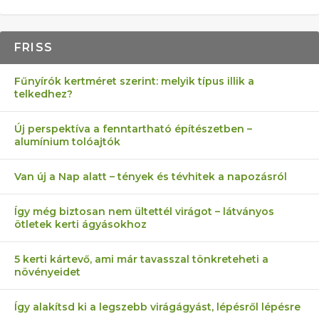
FRISS
Fűnyírók kertméret szerint: melyik típus illik a
telkedhez?
Új perspektíva a fenntartható építészetben –
alumínium tolóajtók
Van új a Nap alatt – tények és tévhitek a napozásról
Így még biztosan nem ültettél virágot – látványos
ötletek kerti ágyásokhoz
5 kerti kártevő, ami már tavasszal tönkreteheti a
növényeidet
Így alakítsd ki a legszebb virágágyást, lépésről lépésre