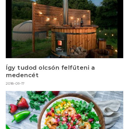
Így tudod olcsón felfűteni a
medencét
2018-09-17