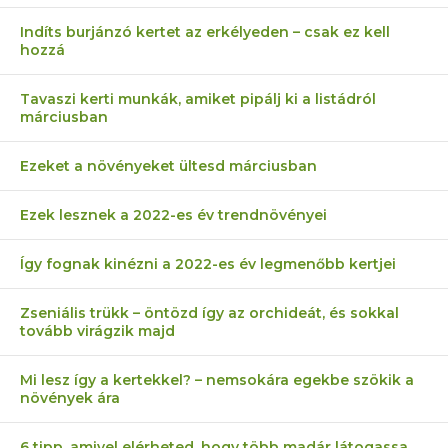
Indíts burjánzó kertet az erkélyeden – csak ez kell
hozzá
Tavaszi kerti munkák, amiket pipálj ki a listádról
márciusban
Ezeket a növényeket ültesd márciusban
Ezek lesznek a 2022-es év trendnövényei
Így fognak kinézni a 2022-es év legmenőbb kertjei
Zseniális trükk – öntözd így az orchideát, és sokkal
tovább virágzik majd
Mi lesz így a kertekkel? – nemsokára egekbe szökik a
növények ára
6 tipp, amivel elérheted, hogy több madár látogassa