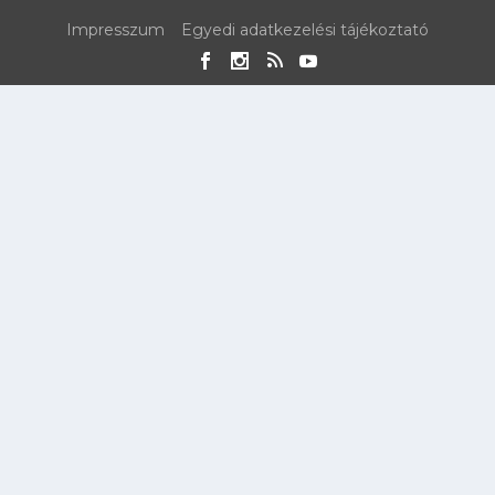
Impresszum
Egyedi adatkezelési tájékoztató