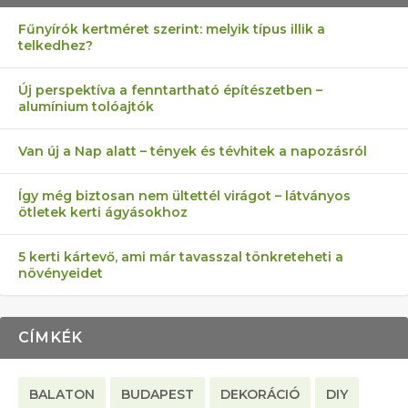
Fűnyírók kertméret szerint: melyik típus illik a
telkedhez?
AZ ÖNELLÁTÁS 13 PONTJA
6 LEGJOBB NÖVÉNY SZOMSZÉD
MÁRPEDIG A TŰZIJÁTÉK NEM MENŐ!
FÉLREÉRTETT KERTÉSZKEDÉS:
AKI ELDOBÁLJA A CIGICSIKKEKET,
Új perspektíva a fenntartható építészetben –
alumínium tolóajtók
KEZDŐKNEK
ELLEN
TÉRKŐ ÉS MURVA
AZ EGY KÖ…
Van új a Nap alatt – tények és tévhitek a napozásról
Így még biztosan nem ültettél virágot – látványos
ötletek kerti ágyásokhoz
5 kerti kártevő, ami már tavasszal tönkreteheti a
növényeidet
CÍMKÉK
BALATON
BUDAPEST
DEKORÁCIÓ
DIY