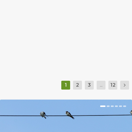
11 ÚJ TÖKÖS ÖTLET FARAGÁS
HELYETT
by
Somlói Galuska
|
Oct 24, 2018
|
Kishír
|
0
|
Közeledik a halloween, te mivel készülsz rá?
BŐVEBBEN
1
2
3
...
12