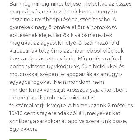
Bár még mindig nincs teljesen feltöltve az összes
magaságyás, nekikezdtünk kertünk egyéb
részeinek továbbépítésébe, szépítésébe. A
gyerekek nagy örömére eljött a homokozó
építésének ideje. Bár ők kiválóan érezték
magukat az ágyások helyéről származó föld
kupacának tetején is, azonban ebből elég sok
bosszankodás lett a végén. Míg mi épp a föld
porhanyításán ügyködtünk, ők a biciklikkel és
motorokkal szépen letapogatták az amúgy is
agyagos rögöket. Nem mondom, nem
mindenkinek van saját krosszpályája a kertben,
de mégiscsak jobb, ha a mienket is
felszámolhatjuk végre. A homokozónk 2 méteres
10×10 centis fagerendákból áll, melyeket két
szintben, a sarkokon átlapolva szerelünk össze.
Egy ekkora...