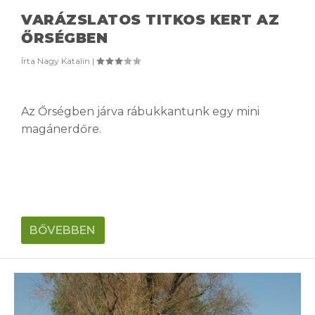
VARÁZSLATOS TITKOS KERT AZ
ŐRSÉGBEN
Írta
Nagy Katalin
|
Az Őrségben járva rábukkantunk egy mini
magánerdőre.
BŐVEBBEN