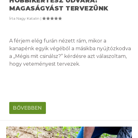
HOBBIKERTÉSZ UDVARA:
MAGASÁGYÁST TERVEZÜNK
Írta
Nagy Katalin
|
A férjem elég furán nézett rám, mikor a
kanapénk egyik végéből a másikba nyújtózkodva
a „Mégis mit csinálsz?” kérdésre azt válaszoltam,
hogy veteményest tervezek.
BŐVEBBEN