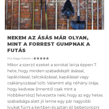
NEKEM AZ ÁSÁS MÁR OLYAN,
MINT A FORREST GUMPNAK A
FUTÁS
Írta
Nagy Katalin
|
Mikor a szerző ezeket a sorokat leírja éppen 7.
hete, hogy minden szabadidejét ásással,
lapátolással, talicskázással, kapálással vagy
csákányozással tölti. Valamint alig néhány órája,
hogy kedvese (innentől csak mint a
Hobbikertész) felvezette neki, hogy az egy hetes
szabadsága alatt jó lenne egy pár nagyobb
lyukat fúrni a kertben és aztán jól bebetonozni