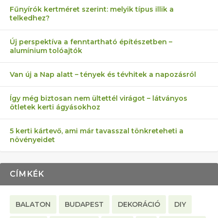
Fűnyírók kertméret szerint: melyik típus illik a
telkedhez?
Új perspektíva a fenntartható építészetben –
alumínium tolóajtók
Van új a Nap alatt – tények és tévhitek a napozásról
Így még biztosan nem ültettél virágot – látványos
ötletek kerti ágyásokhoz
5 kerti kártevő, ami már tavasszal tönkreteheti a
növényeidet
CÍMKÉK
BALATON
BUDAPEST
DEKORÁCIÓ
DIY