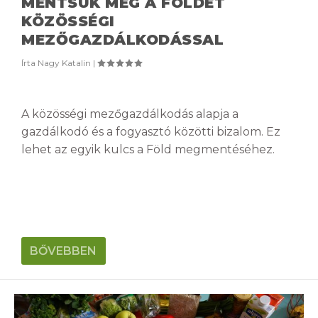
MENTSÜK MEG A FÖLDET
KÖZÖSSÉGI
MEZŐGAZDÁLKODÁSSAL
Írta
Nagy Katalin
|
A közösségi mezőgazdálkodás alapja a
gazdálkodó és a fogyasztó közötti bizalom. Ez
lehet az egyik kulcs a Föld megmentéséhez.
BŐVEBBEN