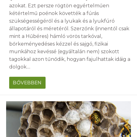
azokat. Ezt persze rögtön egyértelműen
kétértelmű poénok követték a fúrás
szükségességéről és a lyukak és a lyukfúró
állapotáról és méretéről. Szerzőnk (innentől csak
mint a Hűbéres) hámló vörös tarkóval,
bőrkeményedéses kézzel és sajgó, fizikai
munkához kevéssé (egyáltalán nem) szokott
tagokkal azon tűnődik, hogyan fajulhattak idáig a
dolgok....
BŐVEBBEN