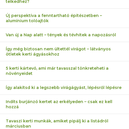
telkedhez?
Új perspektíva a fenntartható építészetben –
alumínium tolóajtók
Van új a Nap alatt – tények és tévhitek a napozásról
Így még biztosan nem ültettél virágot – látványos
ötletek kerti ágyásokhoz
5 kerti kártevő, ami már tavasszal tönkreteheti a
növényeidet
Így alakítsd ki a legszebb virágágyást, lépésről lépésre
Indíts burjánzó kertet az erkélyeden – csak ez kell
hozzá
Tavaszi kerti munkák, amiket pipálj ki a listádról
márciusban