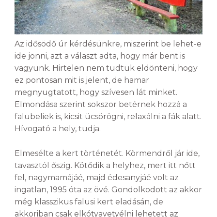
Az idősödő úr kérdésünkre, miszerint be lehet-e
ide jönni, azt a választ adta, hogy már bent is
vagyunk. Hirtelen nem tudtuk eldönteni, hogy
ez pontosan mit is jelent, de hamar
megnyugtatott, hogy szívesen lát minket.
Elmondása szerint sokszor betérnek hozzá a
falubeliek is, kicsit ücsörögni, relaxálni a fák alatt.
Hívogató a hely, tudja.
Elmesélte a kert történetét. Körmendről jár ide,
tavasztól őszig. Kötődik a helyhez, mert itt nőtt
fel, nagymamájáé, majd édesanyjáé volt az
ingatlan, 1995 óta az övé. Gondolkodott az akkor
még klasszikus falusi kert eladásán, de
akkoriban csak elkótyavetyélni lehetett az