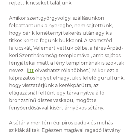
rejtett kincseket találjunk.
Amikor szentgyörgyvölgyi szállásunkon
felpattantunk a nyeregbe, nem sejtettünk,
hogy pár kilométernyi tekerés után egy kis
titkos kertre fogunk bukkanni. A szomszéd
falucskát, Velemért vettük célba, a híres Árpád-
kori Szentháromság-templomával, amit sajátos
fényjátékai miatt a fény templomának is szoktak
nevezi. (
Itt
olvashatsz róla többet.) Mikor ezt a
káprázatos helyet elhagytuk s lefelé gurultunk,
hogy visszatérjünk a kerékpárútra, az
elágazásnál feltűnt egy tárva nyitva álló,
bronzszínű díszes vaskapu, mögötte
fenyőerdősávval kísért árnyékos sétány.
A sétány mentén régi piros padok és mohás
sziklák álltak. Egészen magával ragadó látvány