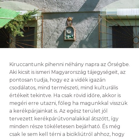
Kiruccantunk pihenni néhány napra az Őrségbe.
Aki kicsit is ismeri Magyarország tájegységeit, az
pontosan tudja, hogy ez a vidék igazán
csodálatos, mind természeti, mind kulturális
értékeit tekintve. Ha csak rövid időre, akkor is
megéri erre utazni, főleg ha magunkkal visszük
a kerékpárjainkat is. Az egész terület jól
tervezett kerékpárútvonalakkal átszőtt, így
minden része tökéletesen bejárható. És még
csak le sem kell térni a bicikliútról ahhoz, hogy