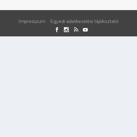
Impresszum
Egyedi adatkezelési tájékoztató