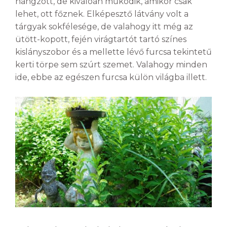
hangzott, de kiválóan működik, amikor csak
lehet, ott főznek. Elképesztő látvány volt a
tárgyak sokfélesége, de valahogy itt még az
ütött-kopott, fején virágtartót tartó színes
kislányszobor és a mellette lévő furcsa tekintetű
kerti törpe sem szúrt szemet. Valahogy minden
ide, ebbe az egészen furcsa külön világba illett.