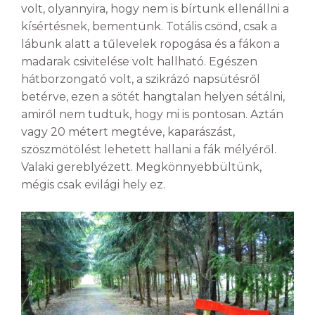
volt, olyannyira, hogy nem is bírtunk ellenállni a
kísértésnek, bementünk. Totális csönd, csak a
lábunk alatt a tűlevelek ropogása és a fákon a
madarak csivitelése volt hallható. Egészen
hátborzongató volt, a szikrázó napsütésről
betérve, ezen a sötét hangtalan helyen sétálni,
amiről nem tudtuk, hogy mi is pontosan. Aztán
vagy 20 métert megtéve, kaparászást,
szöszmötölést lehetett hallani a fák mélyéről.
Valaki gereblyézett. Megkönnyebbültünk,
mégis csak evilági hely ez.