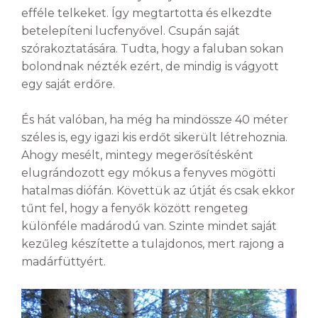
efféle telkeket. Így megtartotta és elkezdte
betelepíteni lucfenyővel. Csupán saját
szórakoztatására. Tudta, hogy a faluban sokan
bolondnak nézték ezért, de mindig is vágyott
egy saját erdőre.
És hát valóban, ha még ha mindössze 40 méter
széles is, egy igazi kis erdőt sikerült létrehoznia.
Ahogy mesélt, mintegy megerősítésként
elugrándozott egy mókus a fenyves mögötti
hatalmas diófán. Követtük az útját és csak ekkor
tűnt fel, hogy a fenyők között rengeteg
különféle madárodú van. Szinte mindet saját
kezűleg készítette a tulajdonos, mert rajong a
madárfüttyért.