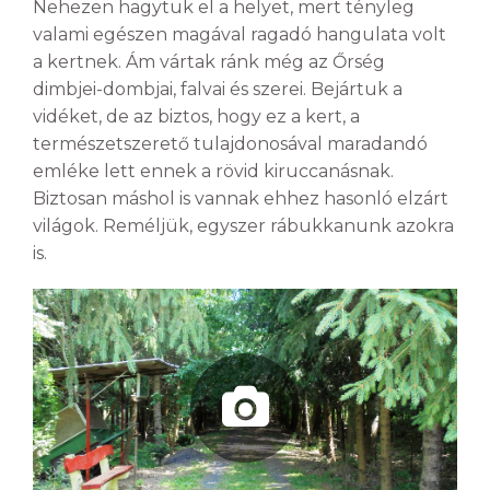
Nehezen hagytuk el a helyet, mert tényleg
valami egészen magával ragadó hangulata volt
a kertnek. Ám vártak ránk még az Őrség
dimbjei-dombjai, falvai és szerei. Bejártuk a
vidéket, de az biztos, hogy ez a kert, a
természetszerető tulajdonosával maradandó
emléke lett ennek a rövid kiruccanásnak.
Biztosan máshol is vannak ehhez hasonló elzárt
világok. Reméljük, egyszer rábukkanunk azokra
is.