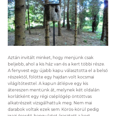
Aztán invitált minket, hogy menjünk csak
beljebb, ahol a kis ház van és a kert többi része.
A fenyvest egy újabb kapu választotta el a belső
részektől, fölötte egy hajdan volt kocsmai
világítótesttel. A kapun átlépve egy kis
átereszen mentünk át, melynek két oldalán
korlátként egy régi cséplőgép öntöttvas
alkatrészeit vizsgálhattuk meg. Nem mai
darabok voltak ezek sem. Körös-körül pedig
igazi őserdő-hangulatot árasztott a kert.