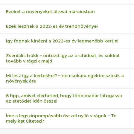
Ezeket a növényeket ültesd márciusban
Ezek lesznek a 2022-es év trendnövényei
Így fognak kinézni a 2022-es év legmenőbb kertjei
Zseniális trükk – öntözd így az orchideát, és sokkal
tovább virágzik majd
Mi lesz így a kertekkel? – nemsokára egekbe szökik a
növények ára
6 tipp, amivel elérheted, hogy több madár látogassa
az etetődet idén ősszel
Íme a legszínpompásabb ősszel nyíló virágok – Te
melyiket ülteted?