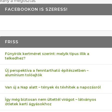
irány a megosztás.
FACEBOOKON IS SZERESS!
FRISS
Fűnyírók kertméret szerint: melyik típus illik a
telkedhez?
Új perspektíva a fenntartható építészetben –
alumínium tolóajtók
Van új a Nap alatt – tények és tévhitek a napozásról
Így még biztosan nem ültettél virágot – látványos
ötletek kerti ágyásokhoz