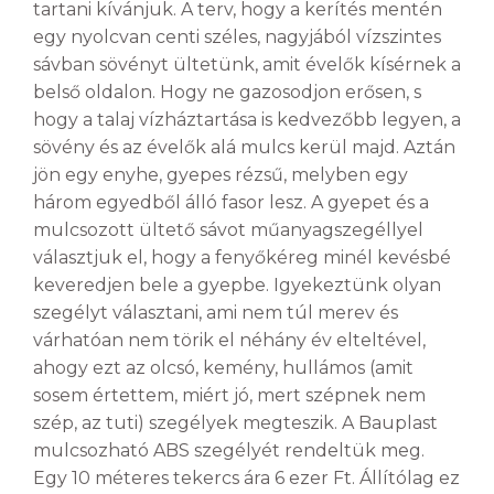
tartani kívánjuk. A terv, hogy a kerítés mentén
egy nyolcvan centi széles, nagyjából vízszintes
sávban sövényt ültetünk, amit évelők kísérnek a
belső oldalon. Hogy ne gazosodjon erősen, s
hogy a talaj vízháztartása is kedvezőbb legyen, a
sövény és az évelők alá mulcs kerül majd. Aztán
jön egy enyhe, gyepes rézsű, melyben egy
három egyedből álló fasor lesz. A gyepet és a
mulcsozott ültető sávot műanyagszegéllyel
választjuk el, hogy a fenyőkéreg minél kevésbé
keveredjen bele a gyepbe. Igyekeztünk olyan
szegélyt választani, ami nem túl merev és
várhatóan nem törik el néhány év elteltével,
ahogy ezt az olcsó, kemény, hullámos (amit
sosem értettem, miért jó, mert szépnek nem
szép, az tuti) szegélyek megteszik. A Bauplast
mulcsozható ABS szegélyét rendeltük meg.
Egy 10 méteres tekercs ára 6 ezer Ft. Állítólag ez