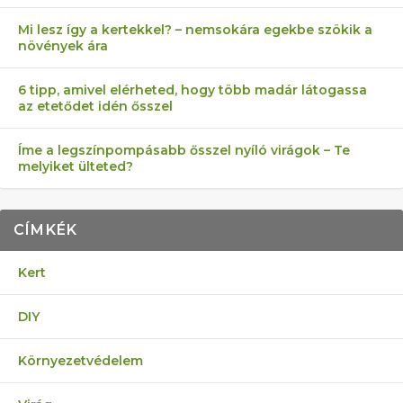
Mi lesz így a kertekkel? – nemsokára egekbe szökik a
növények ára
6 tipp, amivel elérheted, hogy több madár látogassa
az etetődet idén ősszel
Íme a legszínpompásabb ősszel nyíló virágok – Te
melyiket ülteted?
CÍMKÉK
Kert
DIY
Környezetvédelem