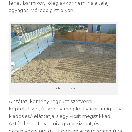
lehet bármikor, főleg akkor nem, ha a talaj
agyagos. Márpedig itt olyan.
Lecke feladva
A száraz, kemény rögöket szétverni
képtelenség, úgyhogy meg kell várni, amíg egy
kiadós eső eláztatja, s egy kicsit megszikkad.
Aztán lehet felvenni a gumicsizmát, és
gereblyézni, amíg túlságosan ki nem szárad újra.