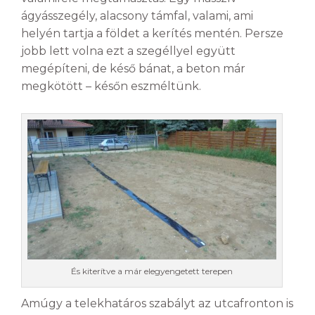
ágyásszegély, alacsony támfal, valami, ami
helyén tartja a földet a kerítés mentén. Persze
jobb lett volna ezt a szegéllyel együtt
megépíteni, de késő bánat, a beton már
megkötött – későn eszméltünk.
És kiterítve a már elegyengetett terepen
Amúgy a telekhatáros szabályt az utcafronton is