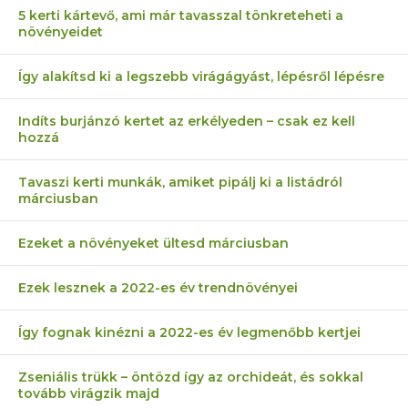
5 kerti kártevő, ami már tavasszal tönkreteheti a
növényeidet
Így alakítsd ki a legszebb virágágyást, lépésről lépésre
Indíts burjánzó kertet az erkélyeden – csak ez kell
hozzá
Tavaszi kerti munkák, amiket pipálj ki a listádról
márciusban
Ezeket a növényeket ültesd márciusban
Ezek lesznek a 2022-es év trendnövényei
Így fognak kinézni a 2022-es év legmenőbb kertjei
Zseniális trükk – öntözd így az orchideát, és sokkal
tovább virágzik majd