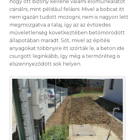
hogy ott bizony kellene valami előmunkálatot
csinálni, mint például felásni. Mivel a bobcat itt
nem igazán tudott mozogni, nem is nagyon lett
megmozgatva a talaj, így az az évtizedes
műveletlenség következtében betömörödött
állapotában maradt. Sőt, mivel az építési
anyagokat többnyire itt szórták le, a beton ide
csurgott leginkább, így még a termőréteg is
elszennyeződött sok helyen.