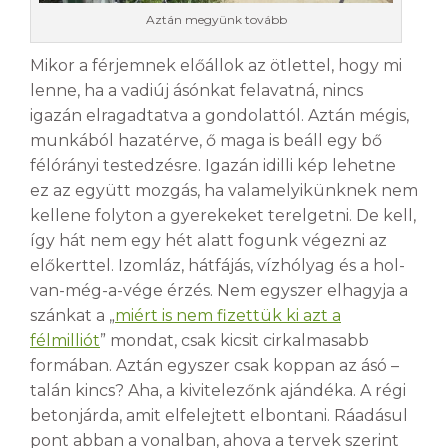
Aztán megyünk tovább
Mikor a férjemnek előállok az ötlettel, hogy mi
lenne, ha a vadiúj ásónkat felavatná, nincs
igazán elragadtatva a gondolattól. Aztán mégis,
munkából hazatérve, ő maga is beáll egy bő
félórányi testedzésre. Igazán idilli kép lehetne
ez az együtt mozgás, ha valamelyikünknek nem
kellene folyton a gyerekeket terelgetni. De kell,
így hát nem egy hét alatt fogunk végezni az
előkerttel. Izomláz, hátfájás, vízhólyag és a hol-
van-még-a-vége érzés. Nem egyszer elhagyja a
szánkat a „
miért is nem fizettük ki azt a
félmilliót
” mondat, csak kicsit cirkalmasabb
formában. Aztán egyszer csak koppan az ásó –
talán kincs? Aha, a kivitelezőnk ajándéka. A régi
betonjárda, amit elfelejtett elbontani. Ráadásul
pont abban a vonalban, ahova a tervek szerint