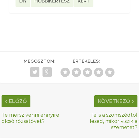
DIY
HOBBIKERTÉSZ
KERT
MEGOSZTOM:
ÉRTÉKELÉS:
ELŐZŐ
KÖVETKEZŐ
Te mersz venni ennyire
Te is a szomszédtól
olcsó rózsatövet?
lesed, mikor viszik a
szemetet?