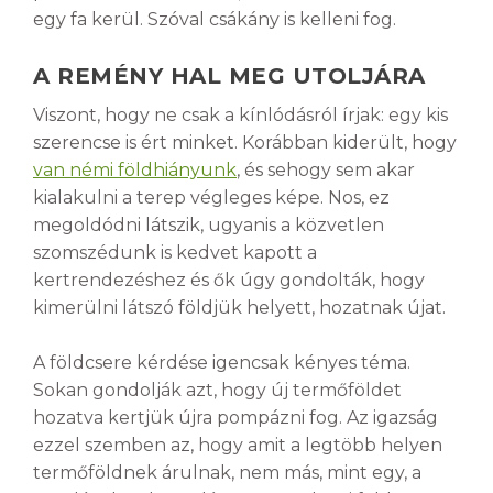
egy fa kerül. Szóval csákány is kelleni fog.
A REMÉNY HAL MEG UTOLJÁRA
Viszont, hogy ne csak a kínlódásról írjak: egy kis
szerencse is ért minket. Korábban kiderült, hogy
van némi földhiányunk
, és sehogy sem akar
kialakulni a terep végleges képe. Nos, ez
megoldódni látszik, ugyanis a közvetlen
szomszédunk is kedvet kapott a
kertrendezéshez és ők úgy gondolták, hogy
kimerülni látszó földjük helyett, hozatnak újat.
A földcsere kérdése igencsak kényes téma.
Sokan gondolják azt, hogy új termőföldet
hozatva kertjük újra pompázni fog. Az igazság
ezzel szemben az, hogy amit a legtöbb helyen
termőföldnek árulnak, nem más, mint egy, a