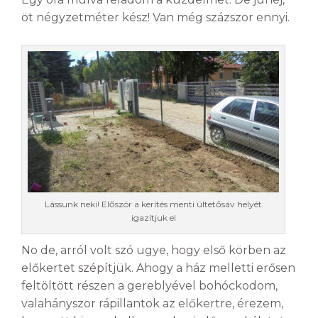
öt négyzetméter kész! Van még százszor ennyi.
Lássunk neki! Először a kerítés menti ültetősáv helyét
igazítjuk el
No de, arról volt szó ugye, hogy első körben az
előkertet szépítjük. Ahogy a ház melletti erősen
feltöltött részen a gereblyével bohóckodom,
valahányszor rápillantok az előkertre, érezem,