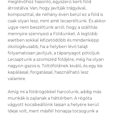
meglévőhöz hasonló, egyszerű kerti föld
átrostálva. Van, hogy javítják trágyával,
komposzttal, de néhány éven belül ez a föld is
csak olyan lesz, mint amit lecseréltünk. És akkor
ugye nem beszéltünk arról, hogy a szállítás
mennyire szennyezi a Földünket. A legtöbb
esetben sokkal kifizetődőbb és mindenképp
ökologikusabb, ha a helyben lévő talajt
folyamatosan javítjuk, a tápanyagot pótoljuk.
Lecsaptunk a szomszéd földjére, még ha olyan
nagyon gazos is. Töltőföldnek kiváló, és egy kis
kapálással, forgatással, használható lesz
valamire.
Amíg mi a földrögökkel harcolunk, addig más
munkák is zajlanak a háttérben. A régóta
vágyott kocsibeállónk lassan a helyére kerül.
Ideje volt, mert másfél hónapja tocsogunk a