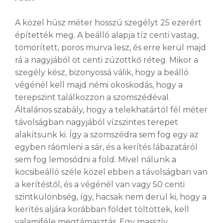
A közel húsz méter hosszú szegélyt 25 ezerért
építették meg. A beálló alapja tíz centi vastag,
tömörített, poros murva lesz, és erre kerül majd
rá a nagyjából öt centi zúzottkő réteg. Mikor a
szegély kész, bizonyossá válik, hogy a beálló
végénél kell majd némi okoskodás, hogy a
terepszint találkozzon a szomszédéval.
Általános szabály, hogy a telekhatártól fél méter
távolságban nagyjából vízszintes terepet
alakítsunk ki. Így a szomszédra sem fog egy az
egyben ráömleni a sár, és a kerítés lábazatáról
sem fog lemosódni a föld. Mivel nálunk a
kocsibeálló széle közel ebben a távolságban van
a kerítéstől, és a végénél van vagy 50 centi
szintkülönbség, így, hacsak nem derül ki, hogy a
kerítés aljára korábban földet töltöttek, kell
valamiféle megtámasztás. Egy masszív