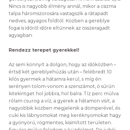
Nincs is nagyobb élmény annál, mikor a csizma
talpa háromszorosára vastagszik a rátapadt
nedves, agyagos földtől. Közben a gereblye
fogai is időről időre eltűnnek az összeragadt
agyagban.
Rendezz terepet gyerekkel!
Az sem könnyít a dolgon, hogy az időközben –
értsd két gereblyehúzás után – felébredt 10
kilós gyermek a hátamra kerül, s míg én
serényen tolom-vonom a szerszámot, ő sűrűn
kitekintget hol jobbra, hol balra. Tíz perc múlva
rólam csurog a víz, a gyerek a hátamon visít, a
nagyobbik közben megjelenik a dömperével, és
cuki kis lábnyomokat meg keréknyomokat hagy
a gyönyörű, rögmentes, kisimított területen.
Egy óra múlva feladom a küzdelmet. De juhéj,