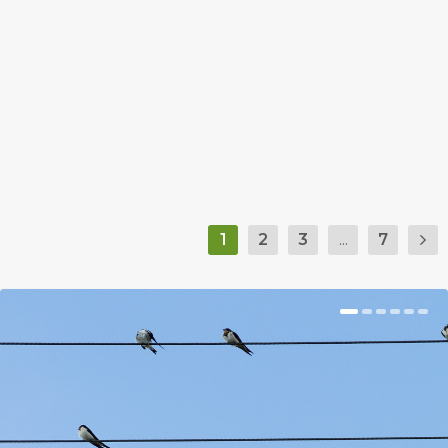
by
Prokop Hetti
|
Sep 27, 2018
|
Hír
|
0
|
Lesz töklámpás-felvonulás, koncertek, és
bagolytúra indul a környékbeli parkerdőbe.
BŐVEBBEN
1
2
3
...
7