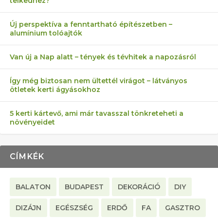
telkedhez?
AZ ÖNELLÁTÁS 13 PONTJA
6 LEGJOBB NÖVÉNY SZOMSZÉD
MÁRPEDIG A TŰZIJÁTÉK NEM MENŐ!
FÉLREÉRTETT KERTÉSZKEDÉS:
AKI ELDOBÁLJA A CIGICSIKKEKET,
Új perspektíva a fenntartható építészetben –
alumínium tolóajtók
KEZDŐKNEK
ELLEN
TÉRKŐ ÉS MURVA
AZ EGY KÖ…
Van új a Nap alatt – tények és tévhitek a napozásról
Így még biztosan nem ültettél virágot – látványos
ötletek kerti ágyásokhoz
5 kerti kártevő, ami már tavasszal tönkreteheti a
növényeidet
CÍMKÉK
BALATON
BUDAPEST
DEKORÁCIÓ
DIY
DIZÁJN
EGÉSZSÉG
ERDŐ
FA
GASZTRO