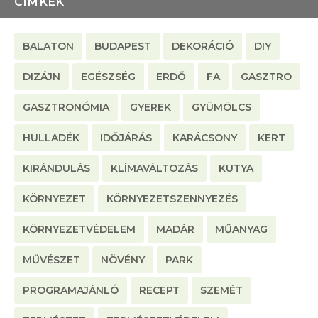
CÍMKÉK
BALATON
BUDAPEST
DEKORÁCIÓ
DIY
DIZÁJN
EGÉSZSÉG
ERDŐ
FA
GASZTRO
GASZTRONÓMIA
GYEREK
GYÜMÖLCS
HULLADÉK
IDŐJÁRÁS
KARÁCSONY
KERT
KIRÁNDULÁS
KLÍMAVÁLTOZÁS
KUTYA
KÖRNYEZET
KÖRNYEZETSZENNYEZÉS
KÖRNYEZETVÉDELEM
MADÁR
MŰANYAG
MŰVÉSZET
NÖVÉNY
PARK
PROGRAMAJÁNLÓ
RECEPT
SZEMÉT