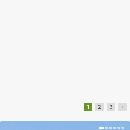
TELE VANNAK A VÍZPARTOK
TORONYBA RAKOTT KÖVEKKEL, DE
MI EZZEL A BAJ?
by
Somlói Galuska
|
Aug 13, 2018
|
Kishír
|
0
|
Mindegy, hogy patak, tenger, vagy tó, az arra járó
turisták kényszeresen pakolják egymásra a
köveket.
BŐVEBBEN
1
2
3