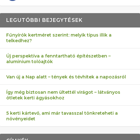
LEGUTÓBBI BEJEGYTÉSEK
Fűnyírók kertméret szerint: melyik típus illik a
telkedhez?
AZ ÖNELLÁTÁS 13 PONTJA
6 LEGJOBB NÖVÉNY SZOMSZÉD
MÁRPEDIG A TŰZIJÁTÉK NEM MENŐ!
FÉLREÉRTETT KERTÉSZKEDÉS:
AKI ELDOBÁLJA A CIGICSIKKEKET,
Új perspektíva a fenntartható építészetben –
alumínium tolóajtók
KEZDŐKNEK
ELLEN
TÉRKŐ ÉS MURVA
AZ EGY KÖ…
Van új a Nap alatt – tények és tévhitek a napozásról
Így még biztosan nem ültettél virágot – látványos
ötletek kerti ágyásokhoz
5 kerti kártevő, ami már tavasszal tönkreteheti a
növényeidet