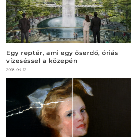
Egy reptér, ami egy őserdő, óriás
vízeséssel a közepén
2018-04-12