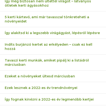
Így még biztosan nem ültettél virágot – látványos
ötletek kerti ágyásokhoz
5 kerti kártevő, ami már tavasszal tönkreteheti a
növényeidet
Így alakítsd ki a legszebb virágágyást, lépésről lépésre
Indíts burjánzó kertet az erkélyeden – csak ez kell
hozzá
Tavaszi kerti munkák, amiket pipálj ki a listádról
márciusban
Ezeket a növényeket ültesd márciusban
Ezek lesznek a 2022-es év trendnövényei
Így fognak kinézni a 2022-es év legmenőbb kertjei