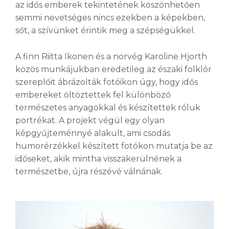
az idős emberek tekintetének köszönhetően
semmi nevetséges nincs ezekben a képekben,
sőt, a szívünket érintik meg a szépségükkel.
A finn Riitta Ikonen és a norvég Karoline Hjorth
közös munkájukban eredetileg az északi folklór
szereplőit ábrázolták fotóikon úgy, hogy idős
embereket öltöztettek fel különböző
természetes anyagokkal és készítettek róluk
portrékat. A projekt végül egy olyan
képgyűjteménnyé alakult, ami csodás
humorérzékkel készített fotókon mutatja be az
időseket, akik mintha visszakerülnének a
természetbe, újra részévé válnának.