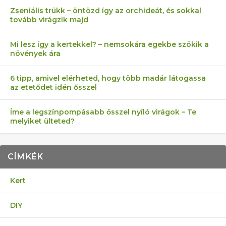
Zseniális trükk – öntözd így az orchideát, és sokkal
tovább virágzik majd
Mi lesz így a kertekkel? – nemsokára egekbe szökik a
növények ára
6 tipp, amivel elérheted, hogy több madár látogassa
az etetődet idén ősszel
Íme a legszínpompásabb ősszel nyíló virágok – Te
melyiket ülteted?
CÍMKÉK
Kert
DIY