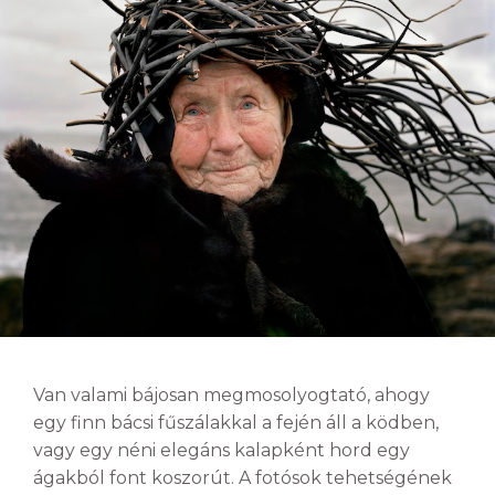
Van valami bájosan megmosolyogtató, ahogy
egy finn bácsi fűszálakkal a fején áll a ködben,
vagy egy néni elegáns kalapként hord egy
ágakból font koszorút. A fotósok tehetségének