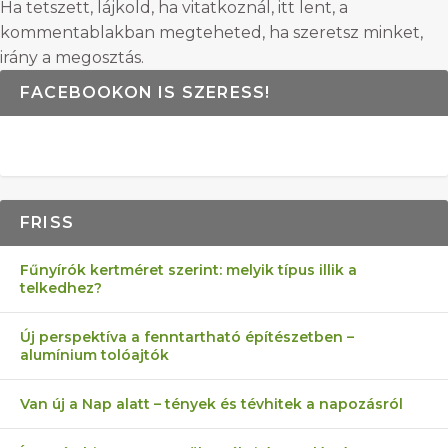
Ha tetszett, lájkold, ha vitatkoznál, itt lent, a
kommentablakban megteheted, ha szeretsz minket,
irány a megosztás.
FACEBOOKON IS SZERESS!
FRISS
Fűnyírók kertméret szerint: melyik típus illik a
telkedhez?
Új perspektíva a fenntartható építészetben –
alumínium tolóajtók
Van új a Nap alatt – tények és tévhitek a napozásról