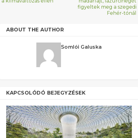
a klímaváltozás ellen
madárfajt, lazúrcinegét
figyeltek meg a szegedi
Fehér-tónál
ABOUT THE AUTHOR
Somlói Galuska
KAPCSOLÓDÓ BEJEGYZÉSEK