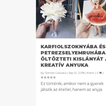
KARFIOLSZOKNYÁBA ÉS
PETREZSELYEMRUHÁBA
ÖLTÖZTETI KISLÁNYÁT 
KREATÍV ANYUKA
by
Somlói Galuska
|
Sep 12, 2018
|
Kishír
|
0
|
Ez történik, amikor nem a gyerek
játszik az étellel, hanem az anyja.