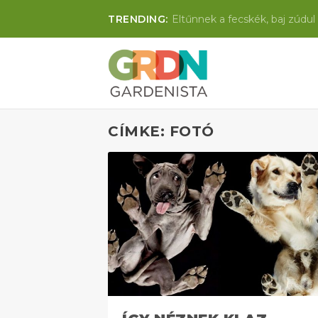
TRENDING:
Eltűnnek a fecskék, baj zúdul 
CÍMKE: FOTÓ