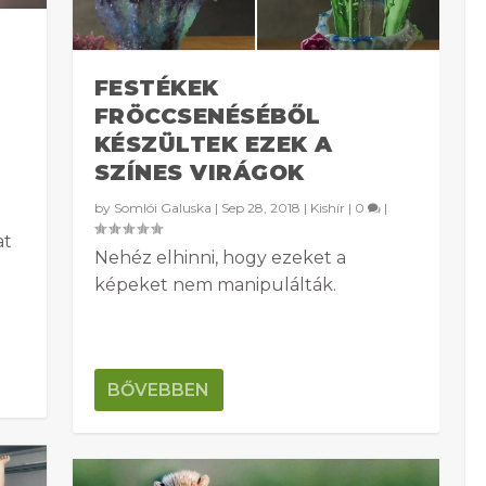
FESTÉKEK
FRÖCCSENÉSÉBŐL
KÉSZÜLTEK EZEK A
SZÍNES VIRÁGOK
by
Somlói Galuska
|
Sep 28, 2018
|
Kishír
|
0
|
at
Nehéz elhinni, hogy ezeket a
képeket nem manipulálták.
BŐVEBBEN