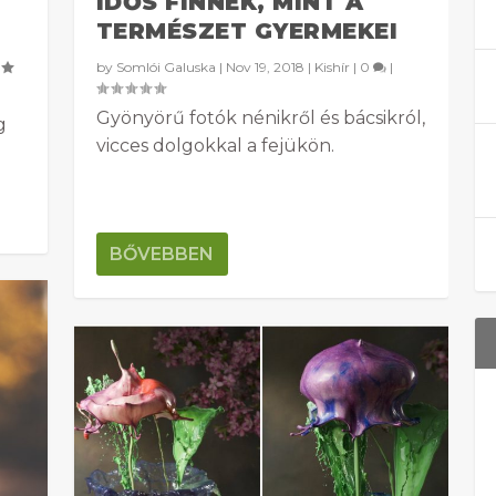
IDŐS FINNEK, MINT A
TERMÉSZET GYERMEKEI
by
Somlói Galuska
|
Nov 19, 2018
|
Kishír
|
0
|
Gyönyörű fotók nénikről és bácsikról,
g
vicces dolgokkal a fejükön.
BŐVEBBEN