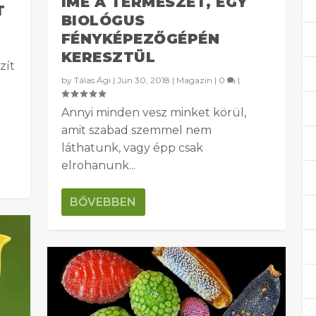
ÍME A TERMÉSZET, EGY
T
BIOLÓGUS
FÉNYKÉPEZŐGÉPÉN
KERESZTÜL
zít
by
Tálas Ági
|
Jun 30, 2018
|
Magazin
|
0
|
Annyi minden vesz minket körül,
amit szabad szemmel nem
láthatunk, vagy épp csak
elrohanunk...
BŐVEBBEN