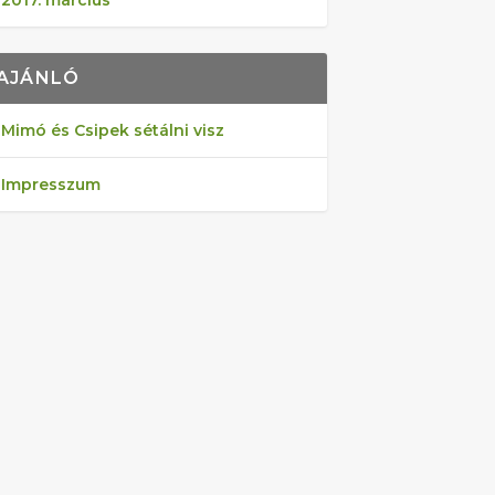
2017. március
AJÁNLÓ
Mimó és Csipek sétálni visz
Impresszum