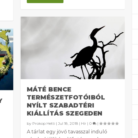
MÁTÉ BENCE
TERMÉSZETFOTÓIBÓL
Y
NYÍLT SZABADTÉRI
KIÁLLÍTÁS SZEGEDEN
by
Prokop Hetti
|
Jul 18, 2018
|
Hír
|
0
|
A tárlat egy jövő tavasszal induló