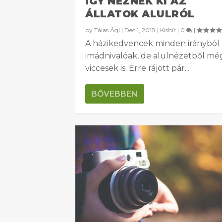
ÍGY NÉZNEK KI AZ
ÁLLATOK ALULRÓL
by
Tálas Ági
|
Dec 1, 2018
|
Kishír
|
0
|
A házikedvencek minden irányból
imádnivalóak, de alulnézetből mé
viccesek is. Erre rájött pár...
BŐVEBBEN