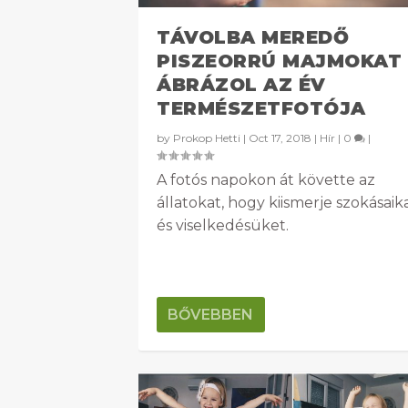
TÁVOLBA MEREDŐ
PISZEORRÚ MAJMOKAT
ÁBRÁZOL AZ ÉV
TERMÉSZETFOTÓJA
by
Prokop Hetti
|
Oct 17, 2018
|
Hír
|
0
|
A fotós napokon át követte az
állatokat, hogy kiismerje szokásaik
és viselkedésüket.
BŐVEBBEN