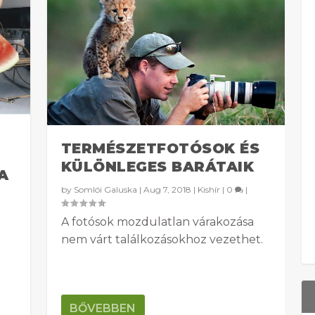
TERMÉSZETFOTÓSOK ÉS
KÜLÖNLEGES BARÁTAIK
A
by
Somlói Galuska
|
Aug 7, 2018
|
Kishír
|
0
|
A fotósok mozdulatlan várakozása
nem várt találkozásokhoz vezethet.
BŐVEBBEN