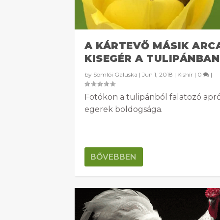
A KÁRTEVŐ MÁSIK ARC
KISEGÉR A TULIPÁNBAN
by
Somlói Galuska
|
Jun 1, 2018
|
Kishír
|
0
|
Fotókon a tulipánból falatozó apr
egerek boldogsága.
BŐVEBBEN