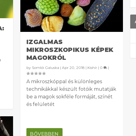
A:
IZGALMAS
MIKROSZKOPIKUS KÉPEK
MAGOKRÓL
ó
by
Somlói Galuska
|
Apr 20, 2018
|
Kishír
|
0
|
A mikroszkóppal és különleges
technikákkal készült fotóik mutatják
be a magok sokféle formáját, színét
és felületét
BŐVEBBEN