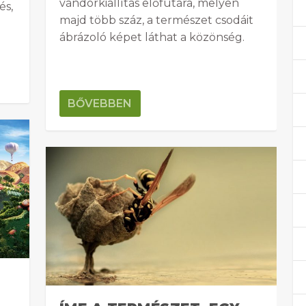
vándorkiállítás előfutára, melyen
és,
majd több száz, a természet csodáit
ábrázoló képet láthat a közönség.
BŐVEBBEN