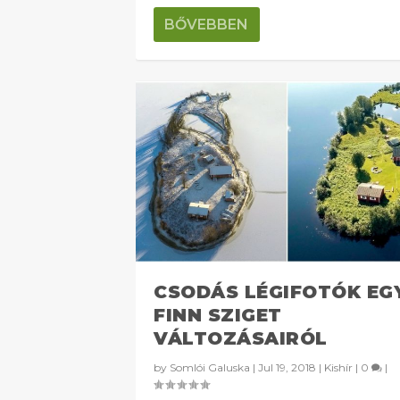
BŐVEBBEN
CSODÁS LÉGIFOTÓK EG
FINN SZIGET
VÁLTOZÁSAIRÓL
by
Somlói Galuska
|
Jul 19, 2018
|
Kishír
|
0
|