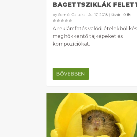
BAGETTSZIKLÁK FELET
by
Somlói Galuska
|
Jul 17, 2018
|
Kishír
|
0
|
A reklámfotós valódi ételekből kés
meghökkentő tájképeket és
kompozíciókat.
BŐVEBBEN