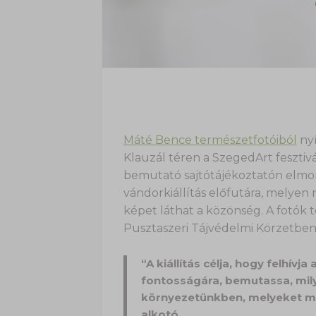
Máté Bence természetfotóiból
nyí
Klauzál téren a SzegedArt feszti
bemutató sajtótájékoztatón elmond
vándorkiállítás előfutára, melyen 
képet láthat a közönség. A fotók 
Pusztaszeri Tájvédelmi Körzetben
“A kiállítás célja, hogy felhív
fontosságára, bemutassa, mil
környezetünkben, melyeket m
alkotó.