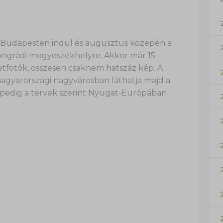
an Budapesten indul és augusztus közepén a
songrádi megyeszékhelyre. Akkor már 15
tfotók, összesen csaknem hatszáz kép. A
magyarországi nagyvárosban láthatja majd a
 pedig a tervek szerint Nyugat-Európában