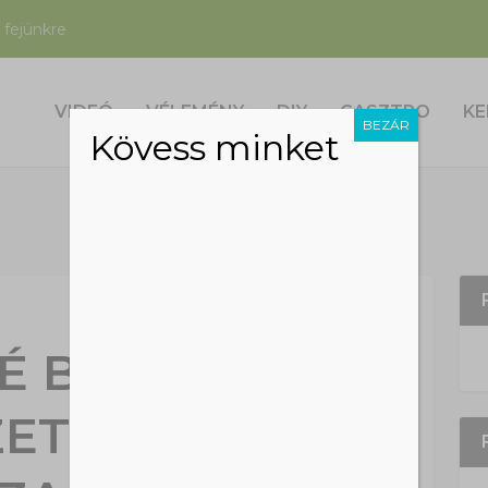
 fejünkre
VIDEÓ
VÉLEMÉNY
DIY
GASZTRO
KE
BEZÁR
Kövess minket
É BENCE
ETFOTÓIBÓL