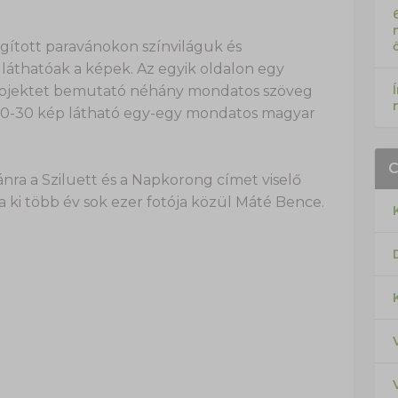
gított paravánokon színviláguk és
 láthatóak a képek. Az egyik oldalon egy
projektet bemutató néhány mondatos szöveg
 10-30 kép látható egy-egy mondatos magyar
nra a Sziluett és a Napkorong címet viselő
a ki több év sok ezer fotója közül Máté Bence.