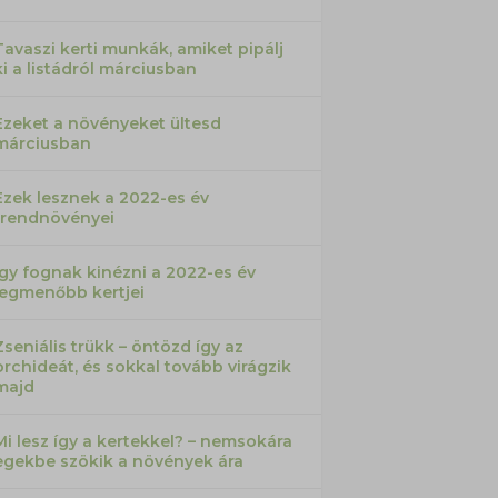
Tavaszi kerti munkák, amiket pipálj
ki a listádról márciusban
Ezeket a növényeket ültesd
márciusban
Ezek lesznek a 2022-es év
trendnövényei
Így fognak kinézni a 2022-es év
legmenőbb kertjei
Zseniális trükk – öntözd így az
orchideát, és sokkal tovább virágzik
majd
Mi lesz így a kertekkel? – nemsokára
egekbe szökik a növények ára