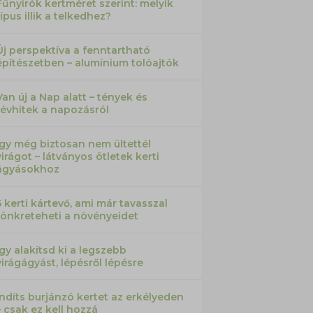
Fűnyírók kertméret szerint: melyik
típus illik a telkedhez?
Új perspektíva a fenntartható
építészetben – alumínium tolóajtók
Van új a Nap alatt – tények és
tévhitek a napozásról
Így még biztosan nem ültettél
virágot – látványos ötletek kerti
ágyásokhoz
5 kerti kártevő, ami már tavasszal
tönkreteheti a növényeidet
Így alakítsd ki a legszebb
virágágyást, lépésről lépésre
Indíts burjánzó kertet az erkélyeden
– csak ez kell hozzá