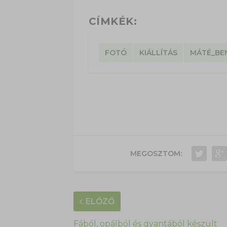
CÍMKÉK:
FOTÓ
KIÁLLÍTÁS
MÁTÉ_BE
MEGOSZTOM:
ELŐZŐ
Fából, opálból és gyantából készült