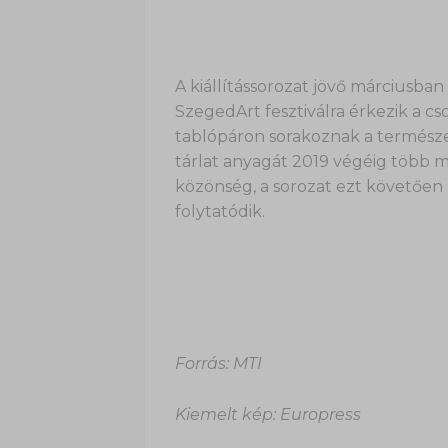
A kiállítássorozat jövő márciusb
SzegedArt fesztiválra érkezik a c
tablópáron sorakoznak a természe
tárlat anyagát 2019 végéig több 
közönség, a sorozat ezt követően
folytatódik.
Forrás: MTI
Kiemelt kép: Europress