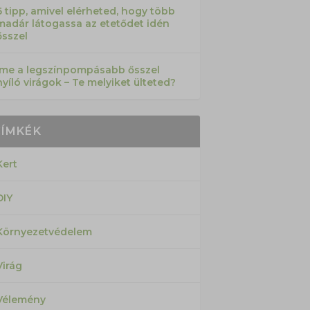
6 tipp, amivel elérheted, hogy több
madár látogassa az etetődet idén
ősszel
Íme a legszínpompásabb ősszel
nyíló virágok – Te melyiket ülteted?
CÍMKÉK
Kert
DIY
Környezetvédelem
Virág
Vélemény