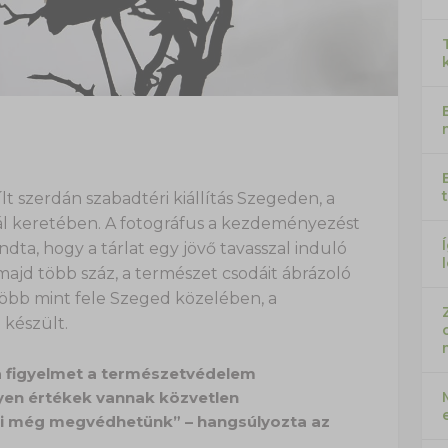
lt szerdán szabadtéri kiállítás Szegeden, a
vál keretében. A fotográfus a kezdeményezést
ta, hogy a tárlat egy jövő tavasszal induló
majd több száz, a természet csodáit ábrázoló
több mint fele Szeged közelében, a
 készült.
ja a figyelmet a természetvédelem
yen értékek vannak közvetlen
i még megvédhetünk” – hangsúlyozta az