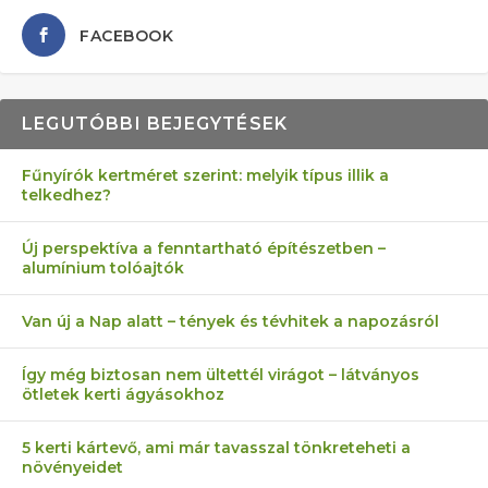
FACEBOOK
LEGUTÓBBI BEJEGYTÉSEK
Fűnyírók kertméret szerint: melyik típus illik a
telkedhez?
AZ ÖNELLÁTÁS 13 PONTJA
6 LEGJOBB NÖVÉNY SZOMSZÉD
AKI ELDOBÁLJA A CIGICSIKKEKET,
FÉLREÉRTETT KERTÉSZKEDÉS:
MÁRPEDIG A TŰZIJÁTÉK NEM MENŐ!
Új perspektíva a fenntartható építészetben –
alumínium tolóajtók
KEZDŐKNEK
ELLEN
AZ EGY KÖ…
TÉRKŐ ÉS MURVA
Van új a Nap alatt – tények és tévhitek a napozásról
Így még biztosan nem ültettél virágot – látványos
ötletek kerti ágyásokhoz
5 kerti kártevő, ami már tavasszal tönkreteheti a
növényeidet