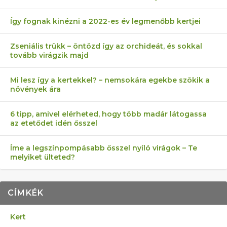
Így fognak kinézni a 2022-es év legmenőbb kertjei
Zseniális trükk – öntözd így az orchideát, és sokkal
tovább virágzik majd
Mi lesz így a kertekkel? – nemsokára egekbe szökik a
növények ára
6 tipp, amivel elérheted, hogy több madár látogassa
az etetődet idén ősszel
Íme a legszínpompásabb ősszel nyíló virágok – Te
melyiket ülteted?
CÍMKÉK
Kert