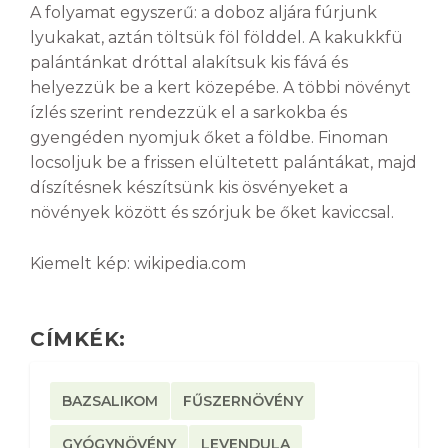
A folyamat egyszerű: a doboz aljára fúrjunk
lyukakat, aztán töltsük föl földdel. A kakukkfü
palántánkat dróttal alakítsuk kis fává és
helyezzük be a kert közepébe. A többi növényt
ízlés szerint rendezzük el a sarkokba és
gyengéden nyomjuk őket a földbe. Finoman
locsoljuk be a frissen elültetett palántákat, majd
díszítésnek készítsünk kis ösvényeket a
növények között és szórjuk be őket kaviccsal.
Kiemelt kép: wikipedia.com
CÍMKÉK:
BAZSALIKOM
FŰSZERNÖVÉNY
GYÓGYNÖVÉNY
LEVENDULA