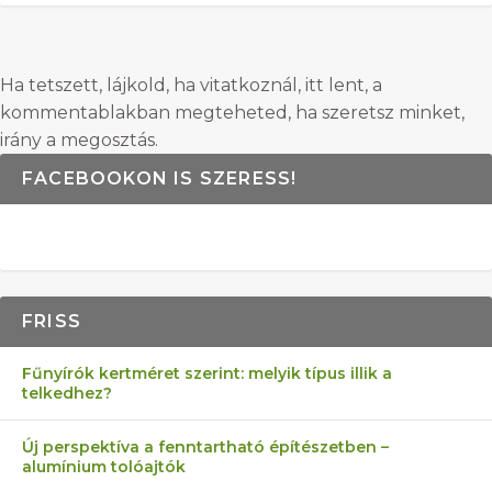
Ha tetszett, lájkold, ha vitatkoznál, itt lent, a
kommentablakban megteheted, ha szeretsz minket,
irány a megosztás.
FACEBOOKON IS SZERESS!
FRISS
Fűnyírók kertméret szerint: melyik típus illik a
telkedhez?
Új perspektíva a fenntartható építészetben –
alumínium tolóajtók