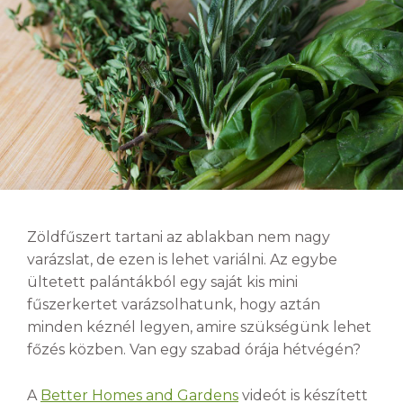
Zöldfűszert tartani az ablakban nem nagy
varázslat, de ezen is lehet variálni. Az egybe
ültetett palántákból egy saját kis mini
fűszerkertet varázsolhatunk, hogy aztán
minden kéznél legyen, amire szükségünk lehet
főzés közben. Van egy szabad órája hétvégén?
A
Better Homes and Gardens
videót is készített