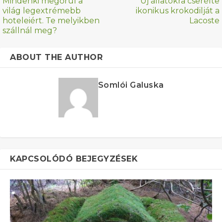
Mindenki megőrül a
Új állatokra cserélte
világ legextrémebb
ikonikus krokodilját a
hoteleiért. Te melyikben
Lacoste
szállnál meg?
ABOUT THE AUTHOR
Somlói Galuska
KAPCSOLÓDÓ BEJEGYZÉSEK