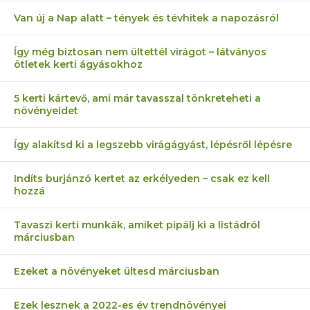
Van új a Nap alatt – tények és tévhitek a napozásról
Így még biztosan nem ültettél virágot – látványos
ötletek kerti ágyásokhoz
5 kerti kártevő, ami már tavasszal tönkreteheti a
növényeidet
Így alakítsd ki a legszebb virágágyást, lépésről lépésre
Indíts burjánzó kertet az erkélyeden – csak ez kell
hozzá
Tavaszi kerti munkák, amiket pipálj ki a listádról
márciusban
Ezeket a növényeket ültesd márciusban
Ezek lesznek a 2022-es év trendnövényei