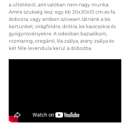
a ültetésről, ami valóban nem nagy munka.
Amire szükség lesz: egy kb 30x30x10 cm-es fa
dobozra, vagy amiben szívesen látnánk a kis
kertünket, virágföldre, drótra, kis kavicsokra és
gyógynövényekre. A videóban bazsalikom,
rozmaring, oregánó, lila zsálya, arany zsálya és
két féle levendula kerül a dobozba.