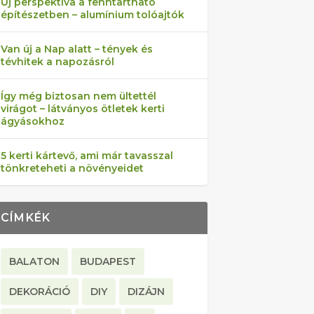
Új perspektíva a fenntartható
építészetben – alumínium tolóajtók
Van új a Nap alatt – tények és
tévhitek a napozásról
Így még biztosan nem ültettél
virágot – látványos ötletek kerti
ágyásokhoz
5 kerti kártevő, ami már tavasszal
tönkreteheti a növényeidet
CÍMKÉK
BALATON
BUDAPEST
DEKORÁCIÓ
DIY
DIZÁJN