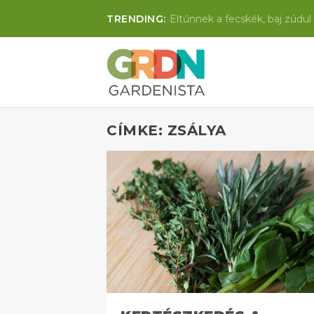
TRENDING:
Eltűnnek a fecskék, baj zúdul 
CÍMKE: ZSÁLYA