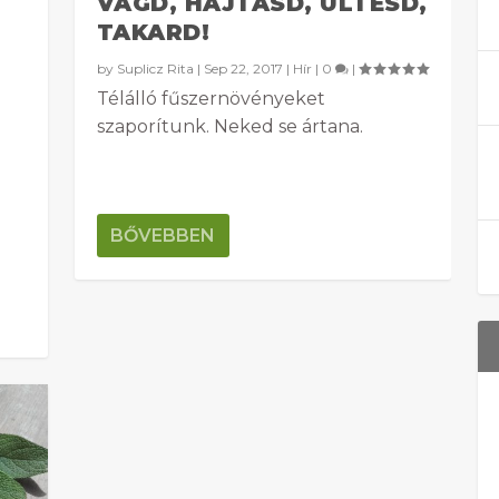
VÁGD, HAJTASD, ÜLTESD,
TAKARD!
by
Suplicz Rita
|
Sep 22, 2017
|
Hír
|
0
|
Télálló fűszernövényeket
szaporítunk. Neked se ártana.
BŐVEBBEN