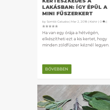
KERTÉSZKEDÉS A
LAKÁSBAN: ÍGY ÉPÜL A
MINI FŰSZERKERT
by
Somlói Galuska
|
Mar 2, 2018
|
Kishír
|
0
|
Ha van egy órája a hétvégén,
elkészítheti ezt a kis kertet, hogy
minden zöldfűszer kéznél legyen.
BŐVEBBEN