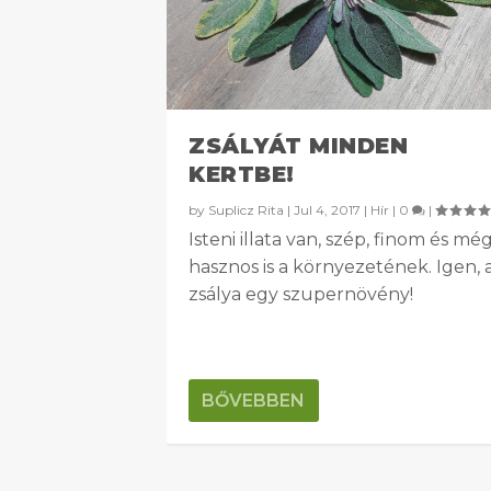
ZSÁLYÁT MINDEN
KERTBE!
by
Suplicz Rita
|
Jul 4, 2017
|
Hír
|
0
|
Isteni illata van, szép, finom és mé
hasznos is a környezetének. Igen, 
zsálya egy szupernövény!
BŐVEBBEN