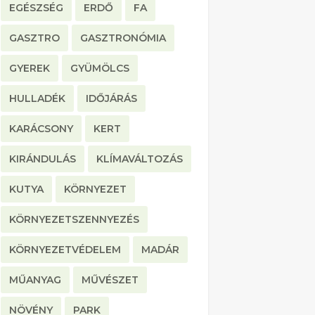
EGÉSZSÉG
ERDŐ
FA
GASZTRO
GASZTRONÓMIA
GYEREK
GYÜMÖLCS
HULLADÉK
IDŐJÁRÁS
KARÁCSONY
KERT
KIRÁNDULÁS
KLÍMAVÁLTOZÁS
KUTYA
KÖRNYEZET
KÖRNYEZETSZENNYEZÉS
KÖRNYEZETVÉDELEM
MADÁR
MŰANYAG
MŰVÉSZET
NÖVÉNY
PARK