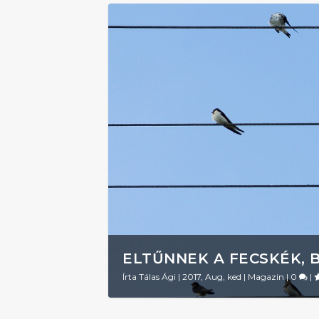
ELTŰNNEK A FECSKÉK, 
Írta
Tálas Ági
|
2017, Aug, ked
|
Magazin
|
0
|