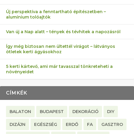
AZ ÖNELLÁTÁS 13 PONTJA
6 LEGJOBB NÖVÉNY SZOMSZÉD
MÁRPEDIG A TŰZIJÁTÉK NEM MENŐ!
FÉLREÉRTETT KERTÉSZKEDÉS:
AKI ELDOBÁLJA A CIGICSIKKEKET,
Új perspektíva a fenntartható építészetben –
alumínium tolóajtók
KEZDŐKNEK
ELLEN
TÉRKŐ ÉS MURVA
AZ EGY KÖ…
Van új a Nap alatt – tények és tévhitek a napozásról
Így még biztosan nem ültettél virágot – látványos
ötletek kerti ágyásokhoz
5 kerti kártevő, ami már tavasszal tönkreteheti a
növényeidet
CÍMKÉK
BALATON
BUDAPEST
DEKORÁCIÓ
DIY
DIZÁJN
EGÉSZSÉG
ERDŐ
FA
GASZTRO