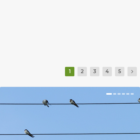
by
Prokop Hetti
|
Oct 9, 2018
|
Hír
|
0
|
Itt a környezetpusztító márkák szégyenlistája.
BŐVEBBEN
1
2
3
4
5