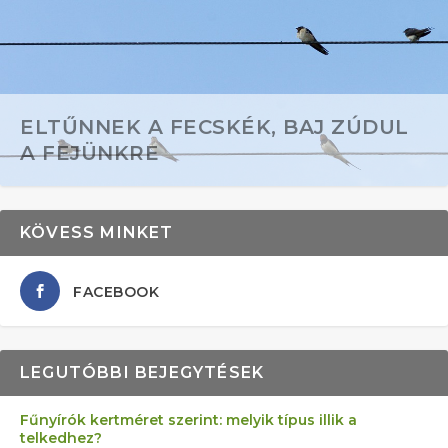
ELTŰNNEK A FECSKÉK, BAJ ZÚDUL
A FEJÜNKRE
KÖVESS MINKET
FACEBOOK
LEGUTÓBBI BEJEGYTÉSEK
Fűnyírók kertméret szerint: melyik típus illik a
telkedhez?