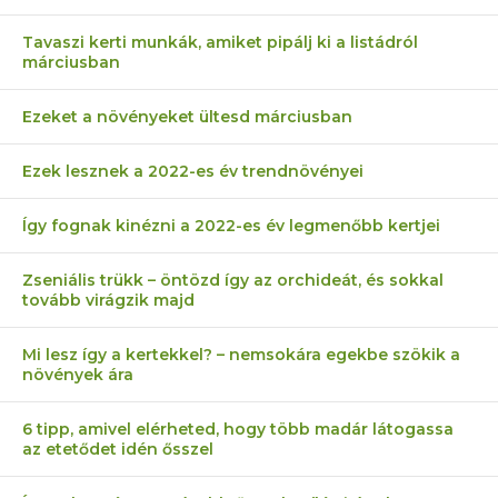
Tavaszi kerti munkák, amiket pipálj ki a listádról
márciusban
Ezeket a növényeket ültesd márciusban
Ezek lesznek a 2022-es év trendnövényei
Így fognak kinézni a 2022-es év legmenőbb kertjei
Zseniális trükk – öntözd így az orchideát, és sokkal
tovább virágzik majd
Mi lesz így a kertekkel? – nemsokára egekbe szökik a
növények ára
6 tipp, amivel elérheted, hogy több madár látogassa
az etetődet idén ősszel