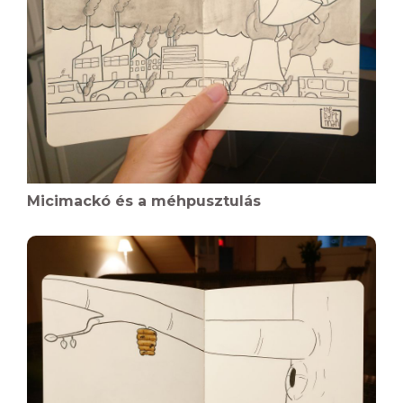
Micimackó és a méhpusztulás