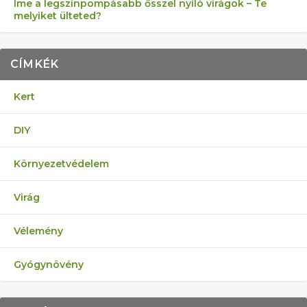
Íme a legszínpompásabb ősszel nyíló virágok – Te
melyiket ülteted?
CÍMKÉK
Kert
DIY
Környezetvédelem
Virág
Vélemény
Gyógynövény