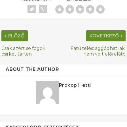
ELŐZŐ
KÖVETKEZŐ
Csak azért se fogok
Fatüzelés: aggódhat, aki
csirkét tartani!
nem volt előrelátó
ABOUT THE AUTHOR
Prokop Hetti