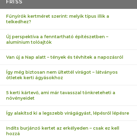
FRISS
Fűnyírók kertméret szerint: melyik típus illik a
telkedhez?
Új perspektíva a fenntartható építészetben –
alumínium tolóajtók
Van új a Nap alatt – tények és tévhitek a napozásról
Így még biztosan nem ültettél virágot – látványos
ötletek kerti ágyásokhoz
5 kerti kártevő, ami már tavasszal tönkreteheti a
növényeidet
Így alakítsd ki a legszebb virágágyást, lépésről lépésre
Indíts burjánzó kertet az erkélyeden – csak ez kell
hozzá