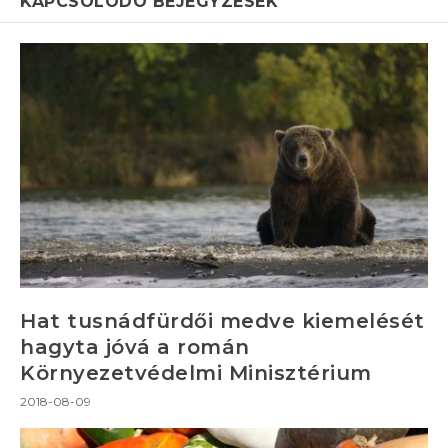
KAPCSOLÓDÓ BEJEGYZÉSEK
Hat tusnádfürdői medve kiemelését
hagyta jóvá a román
Környezetvédelmi Minisztérium
2018-08-09