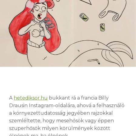
A
hetediksor.hu
bukkant rá a francia Billy
Drausin Instagram-oldalára, ahová a felhasználó
a környezettudatosság jegyében rajzokkal
szemléltette, hogy mesehősök vagy éppen
szuperhősök milyen körülmények között
élnének ma, ha élnének.