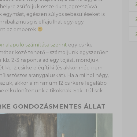
2
 helyre zsúfoljuk össze őket, agresszívvá
k egymást, egészen súlyos sebesüléseket is
ibalizmusig is elfajulhat egy-egy
mint az emberek
on alapuló számítása szerint
egy csirke
etméter közé tehető – számoljunk egyszerűen
ke kb. 2-3 naponta ad egy tojást, mondjuk
 kb. 2 csirke elégíti ki (és akkor még nem
aníliaszószos aranygaluskát). Ha a mi hol négy,
sszük, akkor a minimum 12 csirkére legalább
 elkülönítenünk a tikoknak. Sok. Túl sok.
SIRKE GONDOZÁSMENTES ÁLLAT