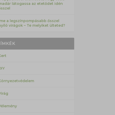
madár látogassa az etetődet idén
ősszel
Íme a legszínpompásabb ősszel
nyíló virágok – Te melyiket ülteted?
CÍMKÉK
Kert
DIY
Környezetvédelem
Virág
Vélemény