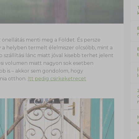
az önellátás menti meg a Földet. És persze
a helyben termelt élelmiszer olcsóbb, mint a
 szállítási lánc miatt jóval kisebb terhet jelent
lési volumen miatt nagyon sok esetben
bb is – akkor sem gondolom, hogy
nia otthon.
Itt pedig csirkeketrecet