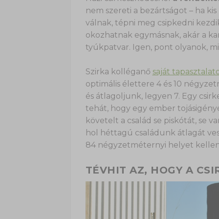
nem szereti a bezártságot – ha kis
válnak, tépni meg csipkedni kezdi
okozhatnak egymásnak, akár a kann
tyúkpatvar. Igen, pont olyanok, 
Szirka kolléganő
saját tapasztalat
optimális élettere 4 és 10 négyz
és átlagoljunk, legyen 7. Egy csir
tehát, hogy egy ember tojásigényét
követelt a család se piskótát, se v
hol héttagú családunk átlagát ve
84 négyzetméternyi helyet kellene
TÉVHIT AZ, HOGY A C