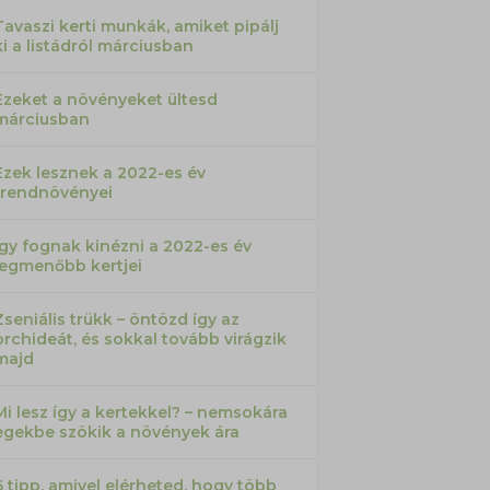
Tavaszi kerti munkák, amiket pipálj
ki a listádról márciusban
Ezeket a növényeket ültesd
márciusban
Ezek lesznek a 2022-es év
trendnövényei
Így fognak kinézni a 2022-es év
legmenőbb kertjei
Zseniális trükk – öntözd így az
orchideát, és sokkal tovább virágzik
majd
Mi lesz így a kertekkel? – nemsokára
egekbe szökik a növények ára
6 tipp, amivel elérheted, hogy több