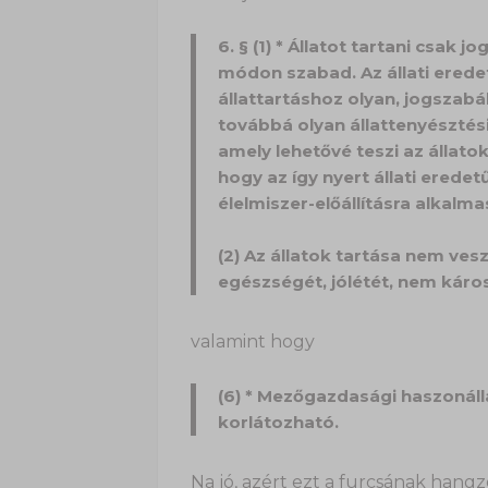
6. § (1) * Állatot tartani csak
módon szabad. Az állati eredetű
állattartáshoz olyan, jogszabály
továbbá olyan állattenyésztési 
amely lehetővé teszi az állat
hogy az így nyert állati eredet
élelmiszer-előállításra alkalma
(2) Az állatok tartása nem ves
egészségét, jólétét, nem káros
valamint hogy
(6) * Mezőgazdasági haszonál
korlátozható.
Na jó, azért ezt a furcsának hang