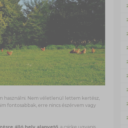
ém használni. Nem véletlenül lettem kertész,
aim fontosabbak, erre nincs észérvem vagy
zésre álló hely alapvető
, a csirke ugyanis