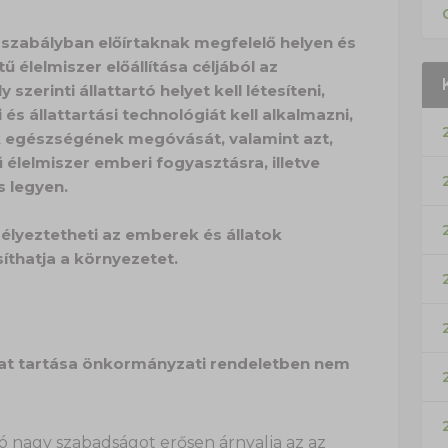
 jogszabályban előírtaknak megfelelő helyen és
 élelmiszer előállítása céljából az
 szerinti állattartó helyet kell létesíteni,
és állattartási technológiát kell alkalmazni,
ok egészségének megóvását, valamint azt,
ű élelmiszer emberi fogyasztásra, illetve
s legyen.
zélyeztetheti az emberek és állatok
íthatja a környezetet.
lat tartása önkormányzati rendeletben nem
zó nagy szabadságot erősen árnyalja az az