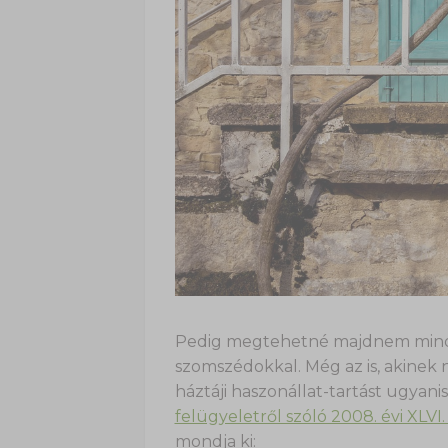
Pedig megtehetné majdnem minde
szomszédokkal. Még az is, akinek n
háztáji haszonállat-tartást ugyani
felügyeletről szóló 2008. évi XLVI
mondja ki: