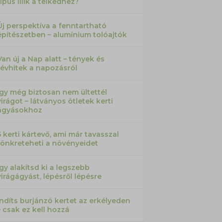
típus illik a telkedhez?
Új perspektíva a fenntartható
építészetben – alumínium tolóajtók
Van új a Nap alatt – tények és
tévhitek a napozásról
Így még biztosan nem ültettél
virágot – látványos ötletek kerti
ágyásokhoz
5 kerti kártevő, ami már tavasszal
tönkreteheti a növényeidet
Így alakítsd ki a legszebb
virágágyást, lépésről lépésre
Indíts burjánzó kertet az erkélyeden
– csak ez kell hozzá