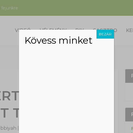
 fejünkre
VIDEÓ
VÉLEMÉNY
DIY
GASZTRO
KE
BEZÁR
Kövess minket
ÉRT SE FOGOK
T TARTANI!
abbiyah
|