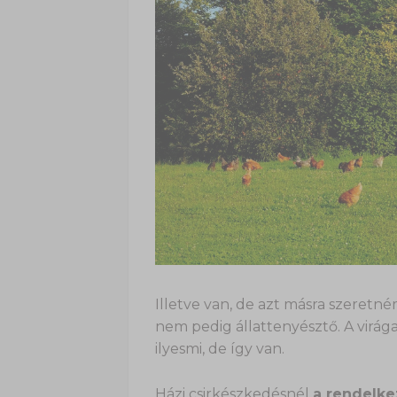
Illetve van, de azt másra szeretn
nem pedig állattenyésztő. A virág
ilyesmi, de így van.
Házi csirkészkedésnél
a rendelke