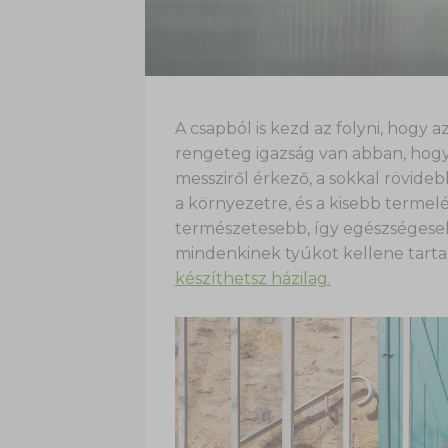
A csapból is kezd az folyni, hogy 
rengeteg igazság van abban, hogy 
messziről érkező, a sokkal rövidebb
a környezetre, és a kisebb terme
természetesebb, így egészségese
mindenkinek tyúkot kellene tarta
készíthetsz házilag.