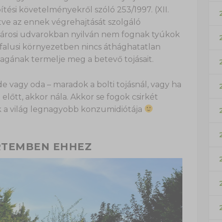
tési követelményekről szóló 253/1997. (XII.
tve az ennek végrehajtását szolgáló
városi udvarokban nyilván nem fognak tyúkok
e falusi környezetben nincs áthághatatlan
gának termelje meg a betevő tojásait.
de vagy oda – maradok a bolti tojásnál, vagy ha
előtt, akkor nála. Akkor se fogok csirkét
ek a világ legnagyobb konzumidiótája
ERTEMBEN EHHEZ