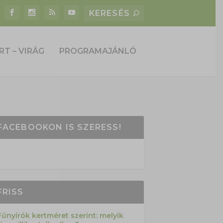
RT – VIRÁG
PROGRAMAJÁNLÓ
FACEBOOKON IS SZERESS!
FRISS
Fűnyírók kertméret szerint: melyik