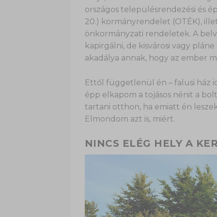
országos településrendezési és épí
20.) kormányrendelet (OTÉK), ille
önkormányzati rendeletek. A bel
kapirgálni, de kisvárosi vagy plán
akadálya annak, hogy az ember ma
Ettől függetlenül én – falusi ház i
épp elkapom a tojásos nénit a bolt 
tartani otthon, ha emiatt én lesz
Elmondom azt is, miért.
NINCS ELÉG HELY A K