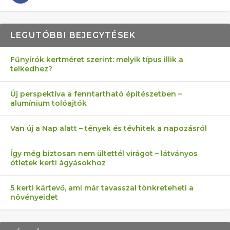
LEGUTÓBBI BEJEGYTÉSEK
Fűnyírók kertméret szerint: melyik típus illik a
telkedhez?
AZ ÖNELLÁTÁS 13 PONTJA
6 LEGJOBB NÖVÉNY SZOMSZÉD
FÉLREÉRTETT KERTÉSZKEDÉS:
AKI ELDOBÁLJA A CIGICSIKKEKET,
MÁRPEDIG A TŰZIJÁTÉK NEM MENŐ!
Új perspektíva a fenntartható építészetben –
alumínium tolóajtók
KEZDŐKNEK
ELLEN
TÉRKŐ ÉS MURVA
AZ EGY KÖ…
Van új a Nap alatt – tények és tévhitek a napozásról
Így még biztosan nem ültettél virágot – látványos
ötletek kerti ágyásokhoz
5 kerti kártevő, ami már tavasszal tönkreteheti a
növényeidet