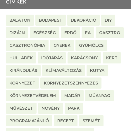
CÍMKÉK
BALATON
BUDAPEST
DEKORÁCIÓ
DIY
DIZÁJN
EGÉSZSÉG
ERDŐ
FA
GASZTRO
GASZTRONÓMIA
GYEREK
GYÜMÖLCS
HULLADÉK
IDŐJÁRÁS
KARÁCSONY
KERT
KIRÁNDULÁS
KLÍMAVÁLTOZÁS
KUTYA
KÖRNYEZET
KÖRNYEZETSZENNYEZÉS
KÖRNYEZETVÉDELEM
MADÁR
MŰANYAG
MŰVÉSZET
NÖVÉNY
PARK
PROGRAMAJÁNLÓ
RECEPT
SZEMÉT