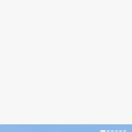
2050-RE JÖHET A 100 SZÁZALÉKOS
BIOGAZDÁLKODÁS. VAGY
MÉGSEM?
by
Prokop Hetti
|
Nov 27, 2017
|
Hír
|
0
|
Jól hangzik, de a dolog számos megválaszolatlan
kérdést vet fel.
BŐVEBBEN