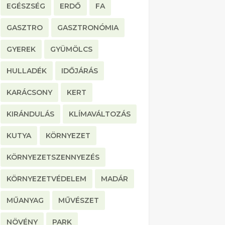
EGÉSZSÉG
ERDŐ
FA
GASZTRO
GASZTRONÓMIA
GYEREK
GYÜMÖLCS
HULLADÉK
IDŐJÁRÁS
KARÁCSONY
KERT
KIRÁNDULÁS
KLÍMAVÁLTOZÁS
KUTYA
KÖRNYEZET
KÖRNYEZETSZENNYEZÉS
KÖRNYEZETVÉDELEM
MADÁR
MŰANYAG
MŰVÉSZET
NÖVÉNY
PARK