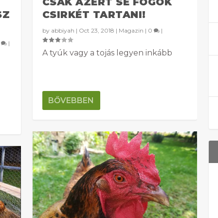
CSAK AZÉRT SE FOGOK
SZ
CSIRKÉT TARTANI!
by
abbiyah
|
Oct 23, 2018
|
Magazin
|
0
|
0
|
A tyúk vagy a tojás legyen inkább
BŐVEBBEN