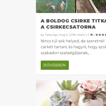
A BOLDOG CSIRKE TITK
A CSIRKECSATORNA
by
Tálas Ági
|
Aug 3, 2018
|
Kishír
|
0
|
Nincs túl sok helyed, de szeretnél
csirkét tartani, és hagyni, hogy azo
szabadon szaladgáljanak,...
BŐVEBBEN