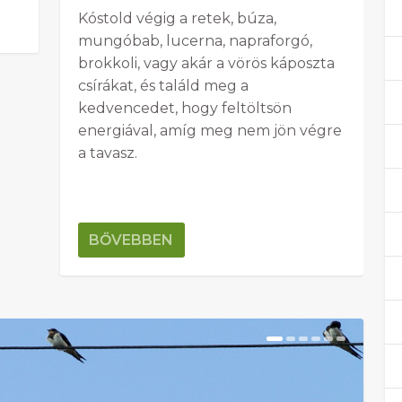
Kóstold végig a retek, búza,
mungóbab, lucerna, napraforgó,
brokkoli, vagy akár a vörös káposzta
csírákat, és találd meg a
kedvencedet, hogy feltöltsön
energiával, amíg meg nem jön végre
a tavasz.
BŐVEBBEN