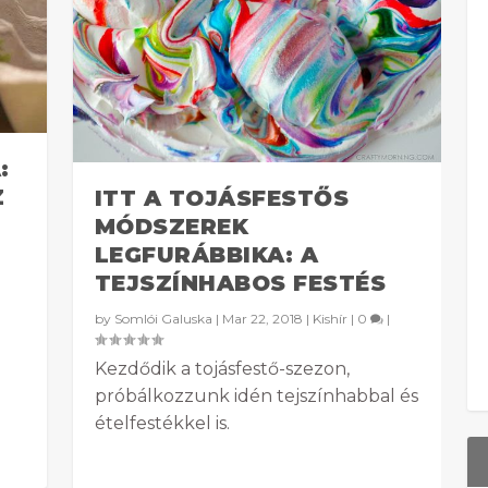
:
Z
ITT A TOJÁSFESTŐS
MÓDSZEREK
LEGFURÁBBIKA: A
TEJSZÍNHABOS FESTÉS
by
Somlói Galuska
|
Mar 22, 2018
|
Kishír
|
0
|
Kezdődik a tojásfestő-szezon,
próbálkozzunk idén tejszínhabbal és
ételfestékkel is.