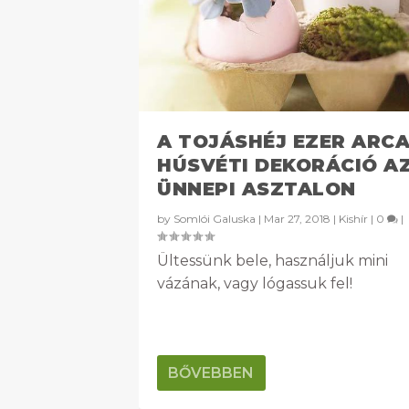
A TOJÁSHÉJ EZER ARCA
HÚSVÉTI DEKORÁCIÓ A
ÜNNEPI ASZTALON
by
Somlói Galuska
|
Mar 27, 2018
|
Kishír
|
0
|
Ültessünk bele, használjuk mini
vázának, vagy lógassuk fel!
BŐVEBBEN