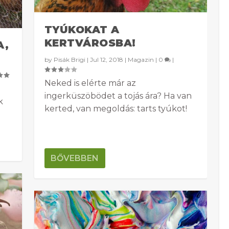
TYÚKOKAT A
KERTVÁROSBA!
A,
by
Pisák Brigi
|
Jul 12, 2018
|
Magazin
|
0
|
Neked is elérte már az
ingerküszöbödet a tojás ára? Ha van
k
kerted, van megoldás: tarts tyúkot!
BŐVEBBEN