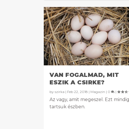
VAN FOGALMAD, MIT
ESZIK A CSIRKE?
by
szirka
|
Feb 22, 2018
|
Magazin
|
0
|
Az vagy, amit megeszel. Ezt mindi
tartsuk észben.