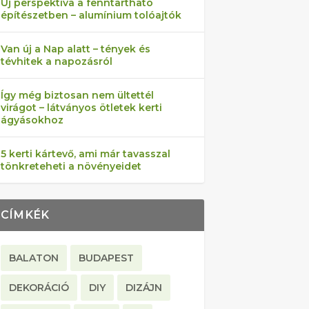
Új perspektíva a fenntartható
építészetben – alumínium tolóajtók
Van új a Nap alatt – tények és
tévhitek a napozásról
Így még biztosan nem ültettél
virágot – látványos ötletek kerti
ágyásokhoz
5 kerti kártevő, ami már tavasszal
tönkreteheti a növényeidet
CÍMKÉK
BALATON
BUDAPEST
DEKORÁCIÓ
DIY
DIZÁJN