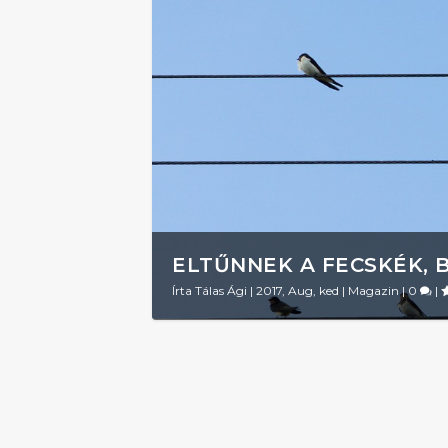
ELTŰNNEK A FECSKÉK, 
Írta
Tálas Ági
|
2017, Aug, ked
|
Magazin
|
0
|