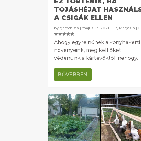
EZ TÖRTÉNIK, HA
TOJÁSHÉJAT HASZNÁL
A CSIGÁK ELLEN
by
gardenista
|
május 23, 2021
|
Hír
,
Magazin
|
Ahogy egyre nőnek a konyhakerti
növényeink, meg kell őket
védenünk a kártevőktől, nehogy...
BŐVEBBEN