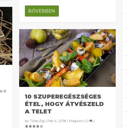
BŐVEBBEN
10 SZUPEREGÉSZSÉGES
g
ÉTEL, HOGY ÁTVÉSZELD
A TELET
by
Tálas Ági
|
Feb 4, 2018
|
Magazin
|
0
|