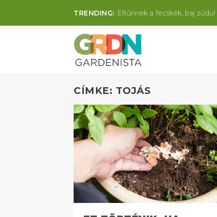
TRENDING:
Eltűnnek a fecskék, baj zúdul 
CÍMKE: TOJÁS