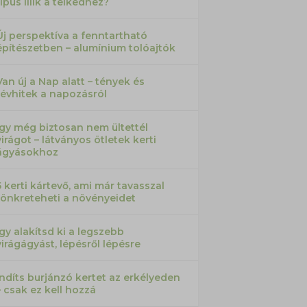
típus illik a telkedhez?
Új perspektíva a fenntartható
építészetben – alumínium tolóajtók
Van új a Nap alatt – tények és
tévhitek a napozásról
Így még biztosan nem ültettél
virágot – látványos ötletek kerti
ágyásokhoz
5 kerti kártevő, ami már tavasszal
tönkreteheti a növényeidet
Így alakítsd ki a legszebb
virágágyást, lépésről lépésre
Indíts burjánzó kertet az erkélyeden
– csak ez kell hozzá