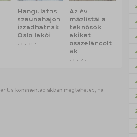
Hangulatos
Az év
szaunahajón
mázlistái a
izzadhatnak
teknősök,
Oslo lakói
akiket
összeláncolt
2018-03-21
ak
2018-12-21
 itt lent, a kommentablakban megteheted, ha