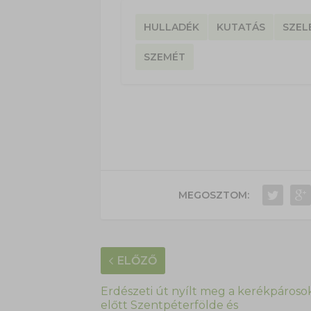
HULLADÉK
KUTATÁS
SZEL
SZEMÉT
MEGOSZTOM:
ELŐZŐ
Erdészeti út nyílt meg a kerékpároso
előtt Szentpéterfölde és