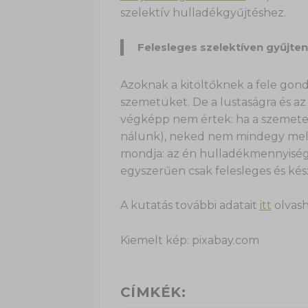
szelektív hulladékgyűjtéshez.
Felesleges szelektíven gyűjten
Azoknak a kitöltőknek a fele gondo
szemetüket. De a lustaságra és az
végképp nem értek: ha a szemete
nálunk), neked nem mindegy mel
mondja: az én hulladékmennyiség
egyszerűen csak felesleges és kés
A kutatás további adatait
itt
olvash
Kiemelt kép: pixabay.com
CÍMKÉK: