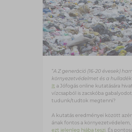
“
A Z generáció (16-20 évesek) ha
környezetvédelmet és a hulladéko
It
a Jófogás online kutatására hiva
vízcsapból is zacskóba gabalyodo
tudunk/tudtok megtenni?
A kutatás eredményei között azért 
ának fontos a környezetvédelem, 
ezt jelenleg hiába teszi
. És pontos