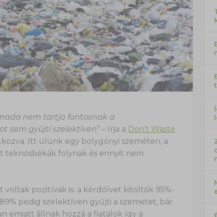
rmada nem tartja fontosnak a
t sem gyűjti szelektíven
” – írja a
Don’t Waste
tkozva. Itt ülünk egy bolygónyi szeméten, a
tt teknősbékák folynak és ennyit nem
voltak pozitívak is: a kérdőívet kitöltők 95%-
89% pedig szelektíven gyűjti a szemetet, bár
an emiatt állnak hozzá a fiatalok így a