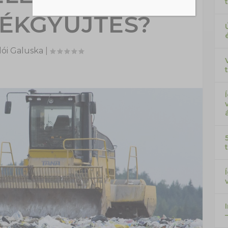
ÉKGYŰJTÉS?
ói Galuska
|