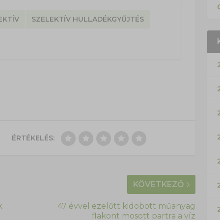
EKTÍV
SZELEKTÍV HULLADÉKGYŰJTÉS
ÉRTÉKELÉS:
KÖVETKEZŐ
k
47 évvel ezelőtt kidobott műanyag
flakont mosott partra a víz