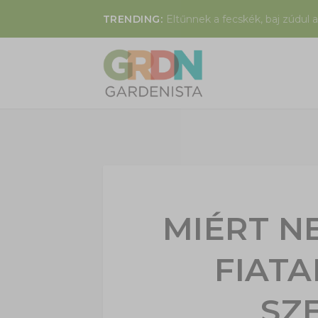
TRENDING:
Eltűnnek a fecskék, baj zúdul a
MIÉRT N
FIAT
SZ