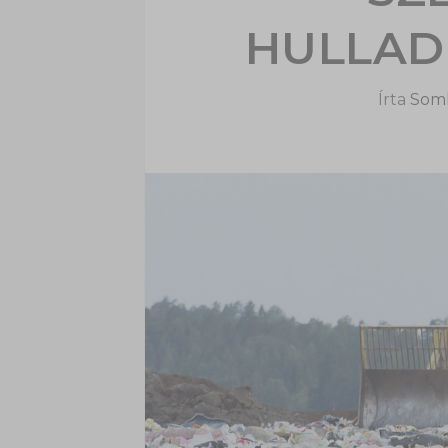
HULLAD
Írta
Soml