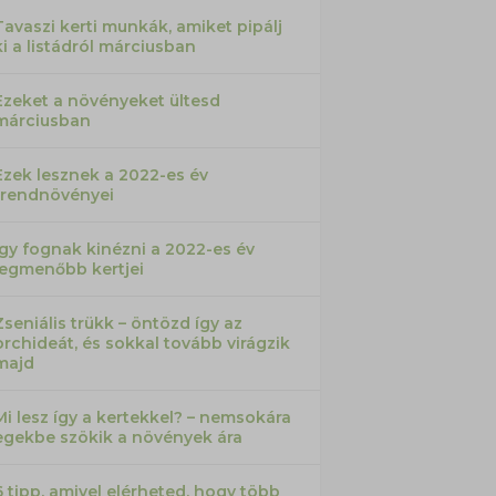
Tavaszi kerti munkák, amiket pipálj
ki a listádról márciusban
Ezeket a növényeket ültesd
márciusban
Ezek lesznek a 2022-es év
trendnövényei
Így fognak kinézni a 2022-es év
legmenőbb kertjei
Zseniális trükk – öntözd így az
orchideát, és sokkal tovább virágzik
majd
Mi lesz így a kertekkel? – nemsokára
egekbe szökik a növények ára
6 tipp, amivel elérheted, hogy több