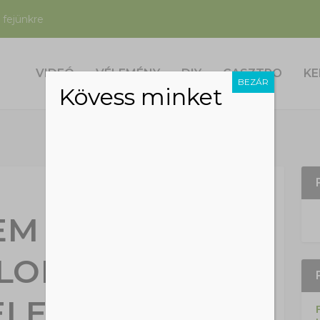
 fejünkre
VIDEÓ
VÉLEMÉNY
DIY
GASZTRO
KE
BEZÁR
Kövess minket
EM FONTOS A
ALOKNAK A
ELEKTÍV