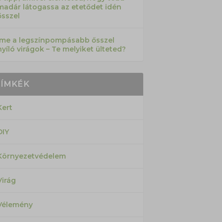
madár látogassa az etetődet idén
ősszel
Íme a legszínpompásabb ősszel
nyíló virágok – Te melyiket ülteted?
CÍMKÉK
Kert
DIY
Környezetvédelem
Virág
Vélemény