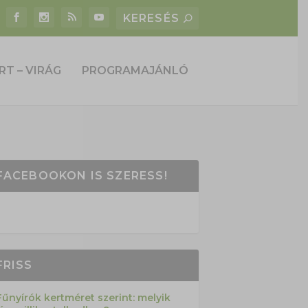
RT – VIRÁG
PROGRAMAJÁNLÓ
FACEBOOKON IS SZERESS!
FRISS
Fűnyírók kertméret szerint: melyik