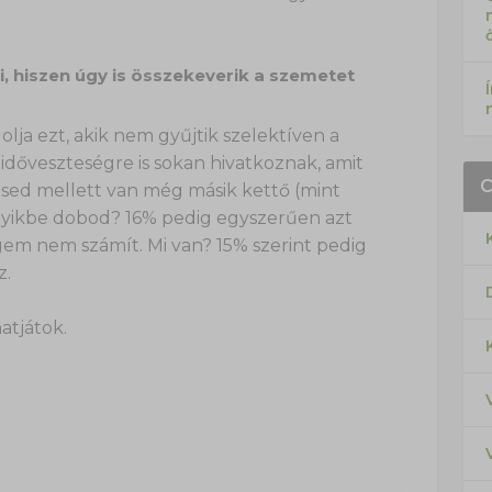
i, hiszen úgy is összekeverik a szemetet
lja ezt, akik nem gyűjtik szelektíven a
 időveszteségre is sokan hivatkoznak, amit
sed mellett van még másik kettő (mint
yikbe dobod? 16% pedig egyszerűen azt
em nem számít. Mi van? 15% szerint pedig
z.
atjátok.