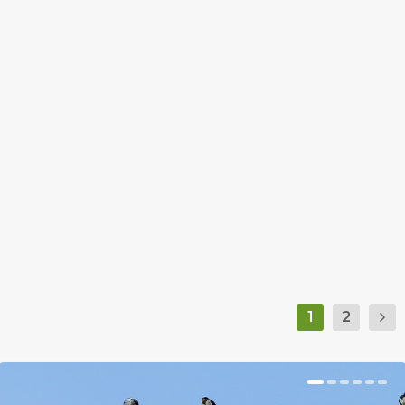
MAGYAROKNAK TÚLÉLNI A
GLOBÁLIS FELMELEGEDÉST
by
Prokop Hetti
|
Jun 12, 2018
|
Hír
|
0
|
A Notre Dame-i Egyetem kutatói két évvel ezelőtt
készítettek egy tanulmányt, amely megmutatja,
hogy melyik ország milyen eséllyel éli túl a
klímaváltozást.
BŐVEBBEN
1
2