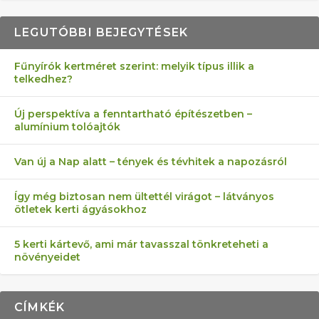
LEGUTÓBBI BEJEGYTÉSEK
Fűnyírók kertméret szerint: melyik típus illik a
telkedhez?
AZ ÖNELLÁTÁS 13 PONTJA
6 LEGJOBB NÖVÉNY SZOMSZÉD
FÉLREÉRTETT KERTÉSZKEDÉS:
AKI ELDOBÁLJA A CIGICSIKKEKET,
MÁRPEDIG A TŰZIJÁTÉK NEM MENŐ!
Új perspektíva a fenntartható építészetben –
alumínium tolóajtók
KEZDŐKNEK
ELLEN
TÉRKŐ ÉS MURVA
AZ EGY KÖ…
Van új a Nap alatt – tények és tévhitek a napozásról
Így még biztosan nem ültettél virágot – látványos
ötletek kerti ágyásokhoz
5 kerti kártevő, ami már tavasszal tönkreteheti a
növényeidet
CÍMKÉK