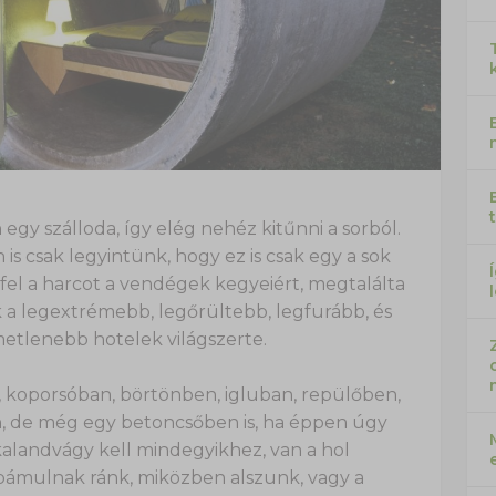
y szálloda, így elég nehéz kitűnni a sorból.
is csak legyintünk, hogy ez is csak egy a sok
 fel a harcot a vendégek kegyeiért, megtalálta
ek a legextrémebb, legőrültebb, legfurább, és
etlenebb hotelek világszerte.
 koporsóban, börtönben, igluban, repülőben,
yén, de még egy betoncsőben is, ha éppen úgy
 kalandvágy kell mindegyikhez, van a hol
bámulnak ránk, miközben alszunk, vagy a