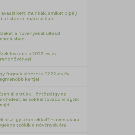
Tavaszi kerti munkák, amiket pipálj
ki a listádról márciusban
Ezeket a növényeket ültesd
márciusban
Ezek lesznek a 2022-es év
trendnövényei
Így fognak kinézni a 2022-es év
legmenőbb kertjei
Zseniális trükk – öntözd így az
orchideát, és sokkal tovább virágzik
majd
Mi lesz így a kertekkel? – nemsokára
egekbe szökik a növények ára