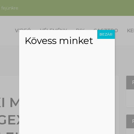
 fejünkre
VIDEÓ
VÉLEMÉNY
DIY
GASZTRO
KE
BEZÁR
Kövess minket
I MEGŐRÜL A
EGEXTRÉMEBB