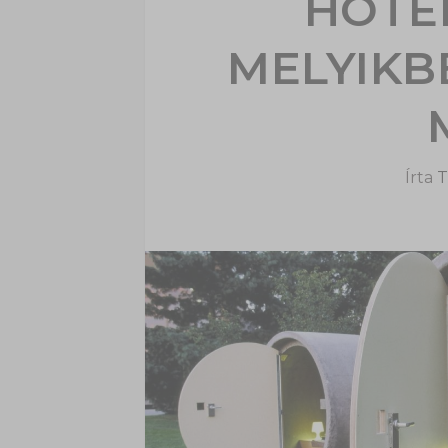
HOTEL
MELYIKB
Írta
T