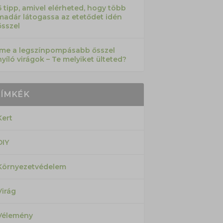
6 tipp, amivel elérheted, hogy több
madár látogassa az etetődet idén
ősszel
Íme a legszínpompásabb ősszel
nyíló virágok – Te melyiket ülteted?
CÍMKÉK
Kert
DIY
Környezetvédelem
Virág
Vélemény