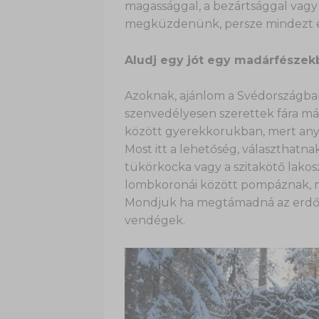
magassággal, a bezártsággal vagy
megküzdenünk, persze mindezt egy
Aludj egy jót egy madárfészek
Azoknak, ajánlom a Svédországba
szenvedélyesen szerettek fára más
között gyerekkorukban, mert anya
Most itt a lehetőség, választhatna
tükörkocka vagy a szitakötő lakos
lombkoronái között pompáznak, me
Mondjuk ha megtámadná az erdőt
vendégek.