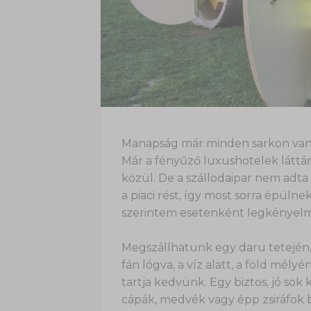
Manapság már minden sarkon van eg
Már a fényűző luxushotelek láttán 
közül. De a szállodaipar nem adta
a piaci rést, így most sorra épüln
szerintem esetenként legkényelm
Megszállhatunk egy daru tetején,
fán lógva, a víz alatt, a föld mél
tartja kedvünk. Egy biztos, jó sok
cápák, medvék vagy épp zsiráfok 