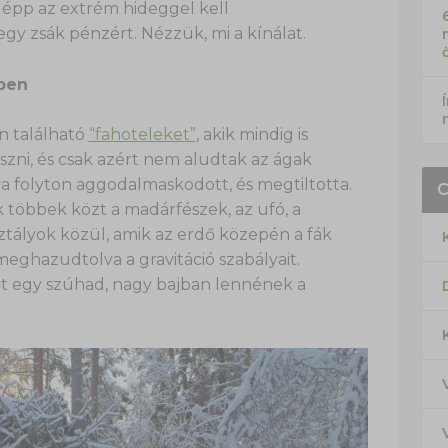
 épp az extrém hideggel kell
 zsák pénzért. Nézzük, mi a kínálat.
ben
n található
“fahoteleket”
, akik mindig is
zni, és csak azért nem aludtak az ágak
 folyton aggodalmaskodott, és megtiltotta.
k többek közt a madárfészek, az ufó, a
ztályok közül, amik az erdő közepén a fák
ghazudtolva a gravitáció szabályait.
 egy szúhad, nagy bajban lennének a