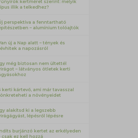
Fűnyírók kertméret szerint: melyik
típus illik a telkedhez?
Új perspektíva a fenntartható
építészetben – alumínium tolóajtók
Van új a Nap alatt – tények és
tévhitek a napozásról
Így még biztosan nem ültettél
virágot – látványos ötletek kerti
ágyásokhoz
5 kerti kártevő, ami már tavasszal
tönkreteheti a növényeidet
Így alakítsd ki a legszebb
virágágyást, lépésről lépésre
Indíts burjánzó kertet az erkélyeden
– csak ez kell hozzá