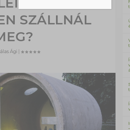
EIÉRT. TE
EN SZÁLLNÁL
MEG?
álas Ági
|