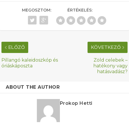
MEGOSZTOM:
ÉRTÉKELÉS:
ELŐZŐ
KÖVETKEZŐ
Pillangó kaleidoszkóp és
Zöld celebek –
óriáskáposzta
hatékony vagy
hatásvadász?
ABOUT THE AUTHOR
Prokop Hetti