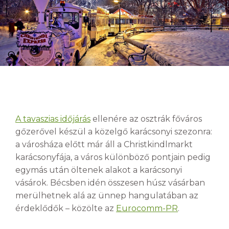
A tavaszias időjárás
ellenére az osztrák főváros
gőzerővel készül a közelgő karácsonyi szezonra:
a városháza előtt már áll a Christkindlmarkt
karácsonyfája, a város különböző pontjain pedig
egymás után öltenek alakot a karácsonyi
vásárok. Bécsben idén összesen húsz vásárban
merülhetnek alá az ünnep hangulatában az
érdeklődők – közölte az
Eurocomm-PR
.