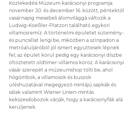
Közlekedési Múzeum karácsonyi programja:
november 30. és december 16. között, péntektől
vasárnapig mesebeli álomvilággá változik a
Ludwig-Koeßler-Platzon található egykori
villamosremíz. A történelmi épületet sütemény-
és puncsillat lengi be, miközben a színpadon a
metróaluljáróból jól ismert együttesek lépnek
fel, az épület körül pedig egy karácsonyi díszbe
öltöztetett oldtimer-villamos köröz. A karácsonyi
vásár szerepét a múzeumshop tölti be, ahol
hógömbök, a villamosok és buszok
üléshuzatával megegyező mintájú sapkák és
sálak valamint Wiener Linien-mintás
kekszesdobozok várják, hogy a karácsonyfák alá
kerüljenek.