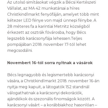
Az utolsó simításokat végzik a Bécsi Kertészeti
Vállalat, az MA 42 munkatársai a híres
Christkindlmarkt fenyőfáján, amelyet több mint
kétezer LED fénye von majd ünnepi fénybe. A
28 méteres fa a karintiai Metnitz községből
érkezett az osztrák fővárosba, hogy Bécs
legszebb karácsonyfája lehessen.Teljes
pompájában 2018. november 17-től lehet
megcsodálni.
Novembert 16-tól sorra nyitnak a vásárok
Bécs legnagyobb és legismertebb karácsonyi
vására, a Christkindlmarkt 2018. november 16-án
nyitja meg kapuit, a látogatók 152 standnál
válogathatnak a karácsonyi dekorációk,
ajándékok és szezonális finomságok között. A
karácsonyi vásárt – a korábbiakhoz hasonlóan –