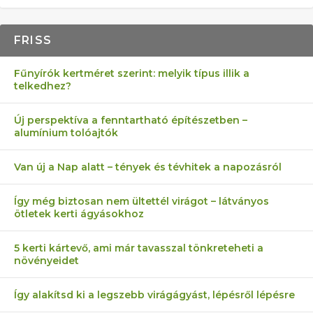
FRISS
Fűnyírók kertméret szerint: melyik típus illik a
telkedhez?
Új perspektíva a fenntartható építészetben –
alumínium tolóajtók
Van új a Nap alatt – tények és tévhitek a napozásról
Így még biztosan nem ültettél virágot – látványos
ötletek kerti ágyásokhoz
5 kerti kártevő, ami már tavasszal tönkreteheti a
növényeidet
Így alakítsd ki a legszebb virágágyást, lépésről lépésre