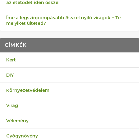
az etetődet idén ősszel
Íme a legszínpompásabb ősszel nyíló virágok – Te
melyiket ülteted?
CÍMKÉK
Kert
DIY
Környezetvédelem
Virág
Vélemény
Gyógynövény