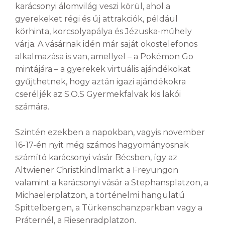
karácsonyi álomvilág veszi körül, ahol a
gyerekeket régi és új attrakciók, például
körhinta, korcsolyapálya és Jézuska-műhely
várja. A vásárnak idén már saját okostelefonos
alkalmazása is van, amellyel – a Pokémon Go
mintájára – a gyerekek virtuális ajándékokat
gyűjthetnek, hogy aztán igazi ajándékokra
cseréljék az S.O.S Gyermekfalvak kis lakói
számára.
Szintén ezekben a napokban, vagyis november
16-17-én nyit még számos hagyományosnak
számító karácsonyi vásár Bécsben, így az
Altwiener Christkindlmarkt a Freyungon
valamint a karácsonyi vásár a Stephansplatzon, a
Michaelerplatzon, a történelmi hangulatú
Spittelbergen, a Türkenschanzparkban vagy a
Práternél, a Riesenradplatzon.