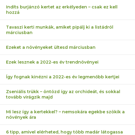
Indíts burjánzó kertet az erkélyeden – csak ez kell
hozzá
Tavaszi kerti munkák, amiket pipálj ki a listádról
márciusban
Ezeket a növényeket ültesd márciusban
Ezek lesznek a 2022-es év trendnövényei
Így fognak kinézni a 2022-es év legmenőbb kertjei
Zseniális trükk – öntözd így az orchideát, és sokkal
tovább virágzik majd
Mi lesz így a kertekkel? – nemsokára egekbe szökik a
növények ára
6 tipp, amivel elérheted, hogy több madár látogassa