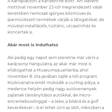
A Karlsplatzon, a Karlskirche előtt “Art Advent”
mottóval november 23-tól megrendezett vásár
keretében nemcsak igényes kézműves és
iparművészeti termékek várják a látogatókat, de
művészi installációk, tűztánc, utcaszínház és
koncertek is.
Akár most is indulhatsz
Aki pedig egy napot sem szeretne már várni a
karácsonyi hangulatra, az akár már most is
ellátogathat a Museumsquartierba, ahol
november 8. óta javában zajlik a téli program.
Közkívánatra ismét működik a curling-pálya, a
medence helyén pedig nagy autóversenyek
zajlanak távirányításos autókkal, de micro-
extremebowlinggal – a teke, a biliárd és a golf
keverékével – is el lehet ütni az időt, miközben a