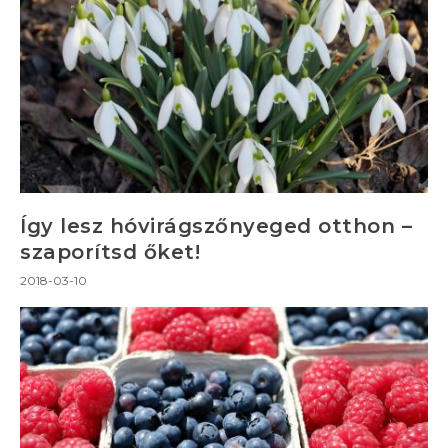
Így lesz hóvirágszőnyeged otthon –
szaporítsd őket!
2018-03-10