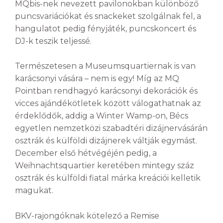
MQbis-nek nevezett pavilonokban különböző
puncsvariációkat és snackeket szolgálnak fel, a
hangulatot pedig fényjáték, puncskoncert és
DJ-k teszik teljessé.
Természetesen a Museumsquartiernak is van
karácsonyi vására – nem is egy! Míg az MQ
Pointban rendhagyó karácsonyi dekorációk és
vicces ajándékötletek között válogathatnak az
érdeklődők, addig a Winter Wamp-on, Bécs
egyetlen nemzetközi szabadtéri dizájnervásárán
osztrák és külföldi dizájnerek váltják egymást.
December első hétvégéjén pedig, a
Weihnachtsquartier keretében mintegy száz
osztrák és külföldi fiatal márka kreációi kelletik
magukat.
BKV-rajongóknak kötelező a Remise