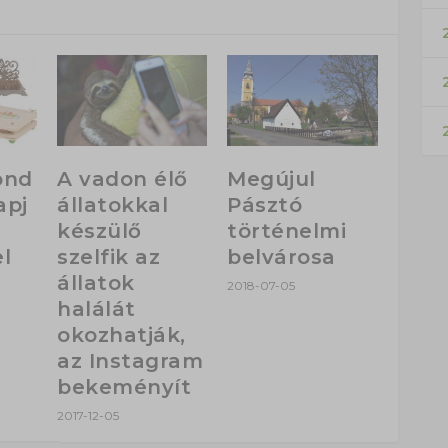
2
ond
A vadon élő
Megújul
apj
állatokkal
Pásztó
készülő
történelmi
l
szelfik az
belvárosa
állatok
2018-07-05
halálát
okozhatják,
az Instagram
bekeményít
2017-12-05