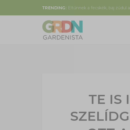
TRENDING:
Eltűnnek a fecskék, baj zúdul a
TE IS
SZELÍD