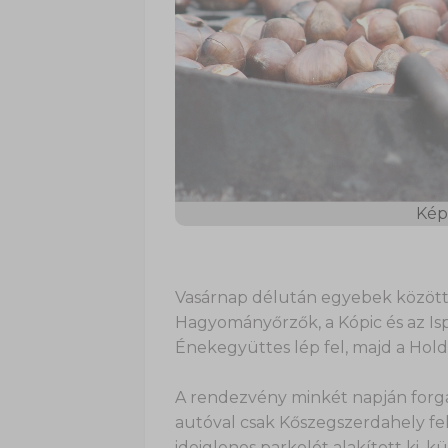
Kép 
Vasárnap délután egyebek között 
Hagyományőrzők, a Kópic és az Is
Énekegyüttes lép fel, majd a Holdv
A rendezvény minkét napján forga
autóval csak Kőszegszerdahely fe
ideiglenes parkolót alakított ki, 