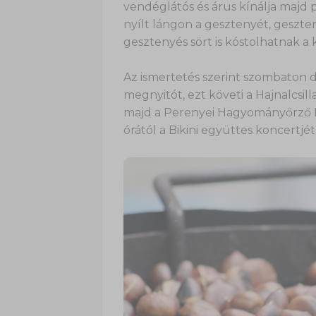
vendéglátós és árus kínálja majd 
nyílt lángon a gesztenyét, geszte
gesztenyés sört is kóstolhatnak 
Az ismertetés szerint szombaton d
megnyitót, ezt követi a Hajnalcsi
majd a Perenyei Hagyományőrző E
órától a Bikini együttes koncertjét