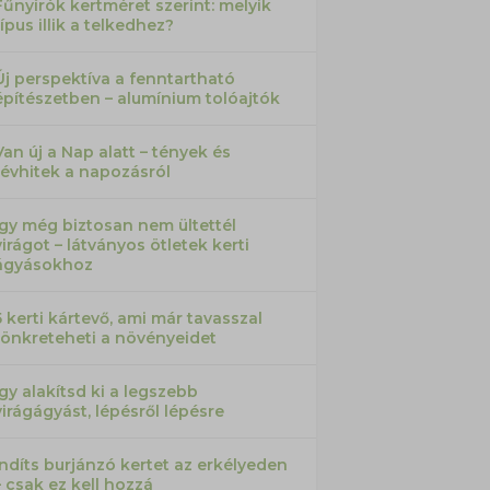
Fűnyírók kertméret szerint: melyik
típus illik a telkedhez?
Új perspektíva a fenntartható
építészetben – alumínium tolóajtók
Van új a Nap alatt – tények és
tévhitek a napozásról
Így még biztosan nem ültettél
virágot – látványos ötletek kerti
ágyásokhoz
5 kerti kártevő, ami már tavasszal
tönkreteheti a növényeidet
Így alakítsd ki a legszebb
virágágyást, lépésről lépésre
Indíts burjánzó kertet az erkélyeden
– csak ez kell hozzá