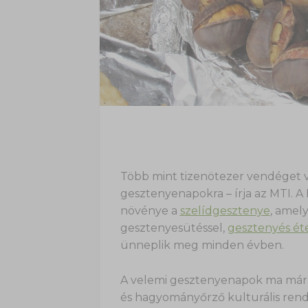
Több mint tizenötezer vendéget 
gesztenyenapokra – írja az MTI. A
növénye a
szelídgesztenye
, amel
gesztenyesütéssel,
gesztenyés éte
ünneplik meg minden évben.
A velemi gesztenyenapok ma már a
és hagyományőrző kulturális rende