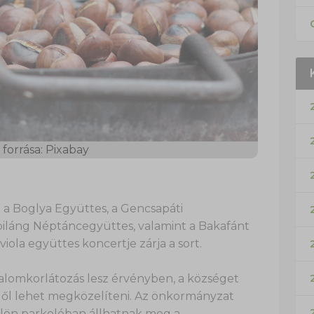
forrása: Pixabay
a Boglya Együttes, a Gencsapáti
piláng Néptáncegyüttes, valamint a Bakafánt
iola együttes koncertje zárja a sort.
lomkorlátozás lesz érvényben, a községet
lől lehet megközelíteni. Az önkormányzat
külön parkolóban állhatnak meg a