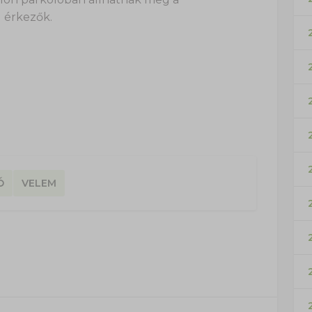
 érkezők.
Ó
VELEM