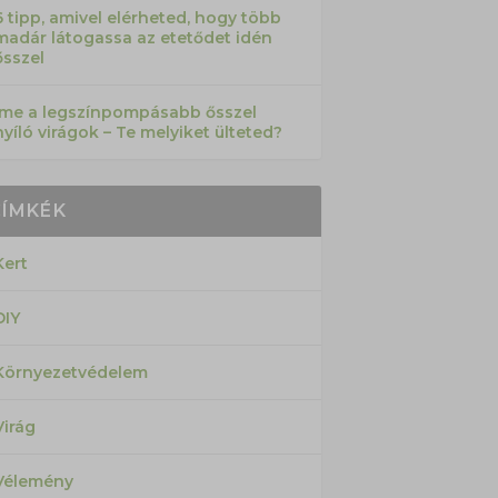
6 tipp, amivel elérheted, hogy több
madár látogassa az etetődet idén
ősszel
Íme a legszínpompásabb ősszel
nyíló virágok – Te melyiket ülteted?
CÍMKÉK
Kert
DIY
Környezetvédelem
Virág
Vélemény