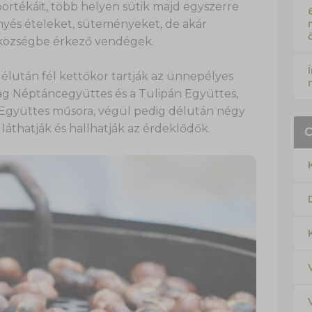
portékáit, több helyen sütik majd egyszerre
nyés ételeket, süteményeket, de akár
a községbe érkező vendégek.
élután fél kettőkor tartják az ünnepélyes
llag Néptáncegyüttes és a Tulipán Együttes,
gyüttes műsora, végül pedig délután négy
 láthatják és hallhatják az érdeklődők.