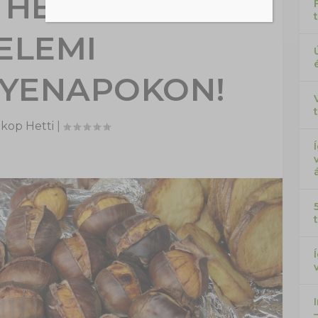
 HELYED A
ELEMI
YENAPOKON!
kop Hetti
|