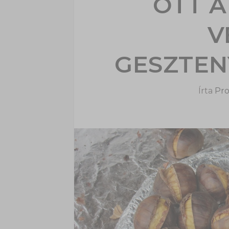
OTT A
V
GESZTEN
Írta
Pro