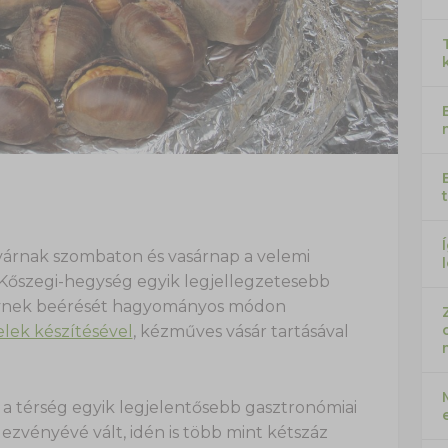
várnak szombaton és vasárnap a velemi
 Kőszegi-hegység egyik legjellegzetesebb
ynek beérését hagyományos módon
lek készítésével
, kézműves vásár tartásával
 térség egyik legjelentősebb gasztronómiai
zvényévé vált, idén is több mint kétszáz