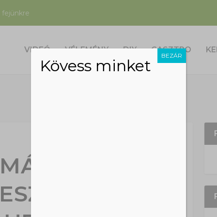
 fejünkre
VIDEÓ
VÉLEMÉNY
DIY
GASZTRO
KE
BEZÁR
Kövess minket
 IMÁDOD A
GESZTENYÉT?