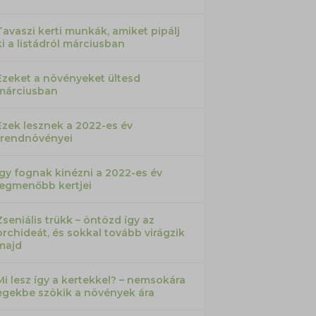
Tavaszi kerti munkák, amiket pipálj
ki a listádról márciusban
Ezeket a növényeket ültesd
márciusban
Ezek lesznek a 2022-es év
trendnövényei
Így fognak kinézni a 2022-es év
legmenőbb kertjei
Zseniális trükk – öntözd így az
orchideát, és sokkal tovább virágzik
majd
Mi lesz így a kertekkel? – nemsokára
egekbe szökik a növények ára