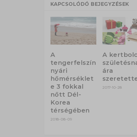
KAPCSOLÓDÓ BEJEGYZÉSEK
A
A kertbol
tengerfelszín
születésn
nyári
ára
hőmérséklet
szeretette
e 3 fokkal
2017-10-28
nőtt Dél-
Korea
térségében
2018-08-09