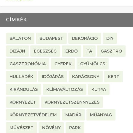
CÍMKÉK
BALATON
BUDAPEST
DEKORÁCIÓ
DIY
DIZÁJN
EGÉSZSÉG
ERDŐ
FA
GASZTRO
GASZTRONÓMIA
GYEREK
GYÜMÖLCS
HULLADÉK
IDŐJÁRÁS
KARÁCSONY
KERT
KIRÁNDULÁS
KLÍMAVÁLTOZÁS
KUTYA
KÖRNYEZET
KÖRNYEZETSZENNYEZÉS
KÖRNYEZETVÉDELEM
MADÁR
MŰANYAG
MŰVÉSZET
NÖVÉNY
PARK