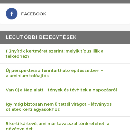
FACEBOOK
LEGUTÓBBI BEJEGYTÉSEK
Fűnyírók kertméret szerint: melyik típus illik a
telkedhez?
AZ ÖNELLÁTÁS 13 PONTJA
6 LEGJOBB NÖVÉNY SZOMSZÉD
MÁRPEDIG A TŰZIJÁTÉK NEM MENŐ!
AKI ELDOBÁLJA A CIGICSIKKEKET,
FÉLREÉRTETT KERTÉSZKEDÉS:
Új perspektíva a fenntartható építészetben –
alumínium tolóajtók
KEZDŐKNEK
ELLEN
AZ EGY KÖ…
TÉRKŐ ÉS MURVA
Van új a Nap alatt – tények és tévhitek a napozásról
Így még biztosan nem ültettél virágot – látványos
ötletek kerti ágyásokhoz
5 kerti kártevő, ami már tavasszal tönkreteheti a
növényeidet