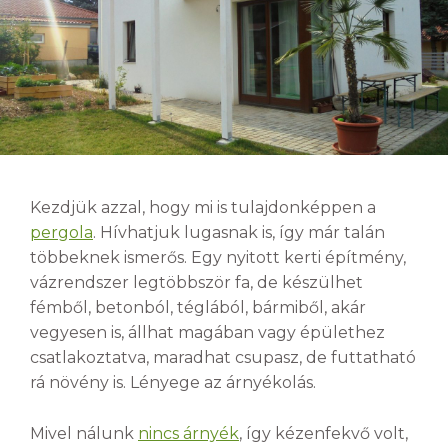
Kezdjük azzal, hogy mi is tulajdonképpen a
pergola
. Hívhatjuk lugasnak is, így már talán
többeknek ismerős. Egy nyitott kerti építmény,
vázrendszer legtöbbször fa, de készülhet
fémből, betonból, téglából, bármiből, akár
vegyesen is, állhat magában vagy épülethez
csatlakoztatva, maradhat csupasz, de futtatható
rá növény is. Lényege az árnyékolás.
Mivel nálunk
nincs árnyék
, így kézenfekvő volt,