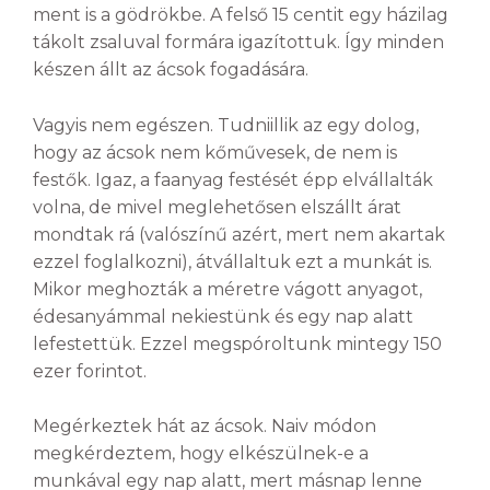
ment is a gödrökbe. A felső 15 centit egy házilag
tákolt zsaluval formára igazítottuk. Így minden
készen állt az ácsok fogadására.
Vagyis nem egészen. Tudniillik az egy dolog,
hogy az ácsok nem kőművesek, de nem is
festők. Igaz, a faanyag festését épp elvállalták
volna, de mivel meglehetősen elszállt árat
mondtak rá (valószínű azért, mert nem akartak
ezzel foglalkozni), átvállaltuk ezt a munkát is.
Mikor meghozták a méretre vágott anyagot,
édesanyámmal nekiestünk és egy nap alatt
lefestettük. Ezzel megspóroltunk mintegy 150
ezer forintot.
Megérkeztek hát az ácsok. Naiv módon
megkérdeztem, hogy elkészülnek-e a
munkával egy nap alatt, mert másnap lenne