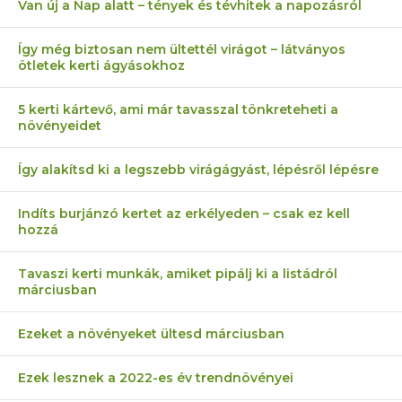
Van új a Nap alatt – tények és tévhitek a napozásról
Így még biztosan nem ültettél virágot – látványos
ötletek kerti ágyásokhoz
5 kerti kártevő, ami már tavasszal tönkreteheti a
növényeidet
Így alakítsd ki a legszebb virágágyást, lépésről lépésre
Indíts burjánzó kertet az erkélyeden – csak ez kell
hozzá
Tavaszi kerti munkák, amiket pipálj ki a listádról
márciusban
Ezeket a növényeket ültesd márciusban
Ezek lesznek a 2022-es év trendnövényei