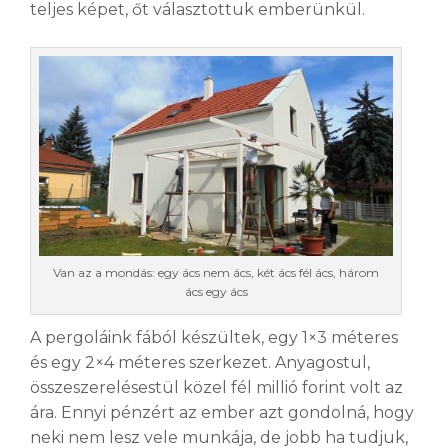
teljes képet, őt választottuk emberünkül.
Van az a mondás: egy ács nem ács, két ács fél ács, három
ács egy ács
A pergoláink fából készültek, egy 1×3 méteres
és egy 2×4 méteres szerkezet. Anyagostul,
összeszerelésestül közel fél millió forint volt az
ára. Ennyi pénzért az ember azt gondolná, hogy
neki nem lesz vele munkája, de jobb ha tudjuk,