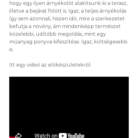
hogy egy ilyen árnyékolót alakítsunk ki a terasz,
illetve a bejárat fölött is. Igaz, a teljes árnyékolás
így sem azonnali, hiszen idő, mire a szerkezetet
befutja a növény, ám mindenképp természet
közelebbi, üdítőbb megoldás, mint egy
műanyag ponyva kifeszítése. Igaz, költségesebb
is.
Itt egy videó az előkészületekről: