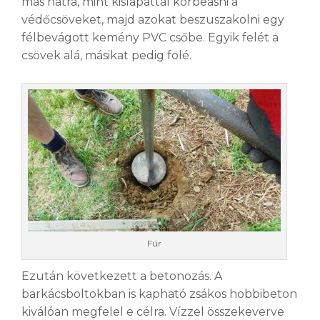
más hátra, mint kislapáttal körbeásni a
védőcsöveket, majd azokat beszuszakolni egy
félbevágott kemény PVC csőbe. Egyik felét a
csövek alá, másikat pedig fölé.
Fúr
Ezután következett a betonozás. A
barkácsboltokban is kapható zsákos hobbibeton
kiválóan megfelel e célra. Vízzel összekeverve