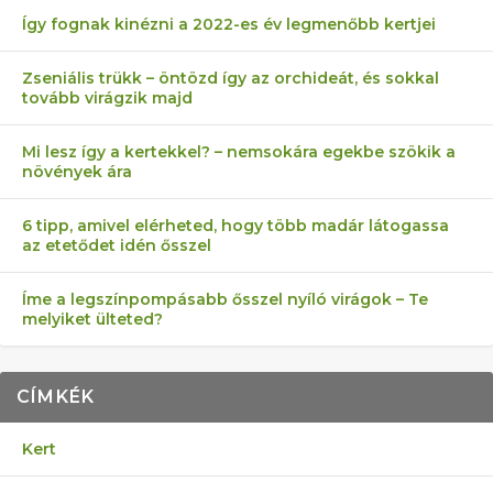
Így fognak kinézni a 2022-es év legmenőbb kertjei
Zseniális trükk – öntözd így az orchideát, és sokkal
tovább virágzik majd
Mi lesz így a kertekkel? – nemsokára egekbe szökik a
növények ára
6 tipp, amivel elérheted, hogy több madár látogassa
az etetődet idén ősszel
Íme a legszínpompásabb ősszel nyíló virágok – Te
melyiket ülteted?
CÍMKÉK
Kert