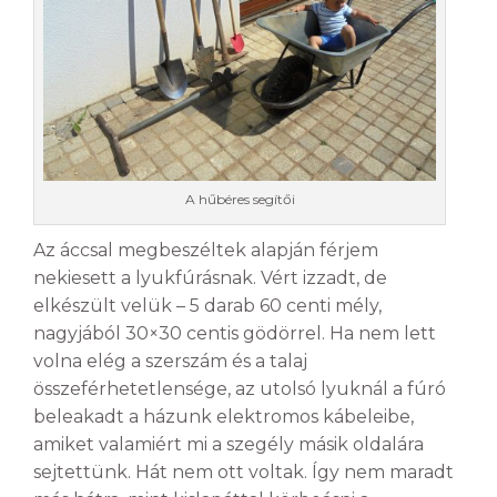
A hűbéres segítői
Az áccsal megbeszéltek alapján férjem
nekiesett a lyukfúrásnak. Vért izzadt, de
elkészült velük – 5 darab 60 centi mély,
nagyjából 30×30 centis gödörrel. Ha nem lett
volna elég a szerszám és a talaj
összeférhetetlensége, az utolsó lyuknál a fúró
beleakadt a házunk elektromos kábeleibe,
amiket valamiért mi a szegély másik oldalára
sejtettünk. Hát nem ott voltak. Így nem maradt