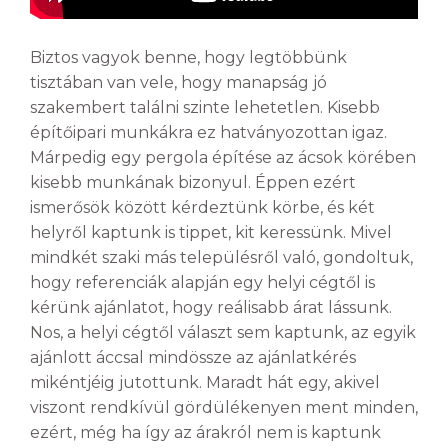
Biztos vagyok benne, hogy legtöbbünk
tisztában van vele, hogy manapság jó
szakembert találni szinte lehetetlen. Kisebb
építőipari munkákra ez hatványozottan igaz.
Márpedig egy pergola építése az ácsok körében
kisebb munkának bizonyul. Éppen ezért
ismerősök között kérdeztünk körbe, és két
helyről kaptunk is tippet, kit keressünk. Mivel
mindkét szaki más településről való, gondoltuk,
hogy referenciák alapján egy helyi cégtől is
kérünk ajánlatot, hogy reálisabb árat lássunk.
Nos, a helyi cégtől választ sem kaptunk, az egyik
ajánlott áccsal mindössze az ajánlatkérés
mikéntjéig jutottunk. Maradt hát egy, akivel
viszont rendkívül gördülékenyen ment minden,
ezért, még ha így az árakról nem is kaptunk