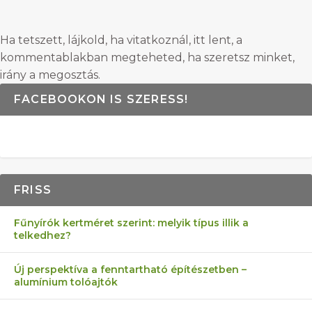
Ha tetszett, lájkold, ha vitatkoznál, itt lent, a
kommentablakban megteheted, ha szeretsz minket,
irány a megosztás.
FACEBOOKON IS SZERESS!
FRISS
Fűnyírók kertméret szerint: melyik típus illik a
telkedhez?
Új perspektíva a fenntartható építészetben –
alumínium tolóajtók