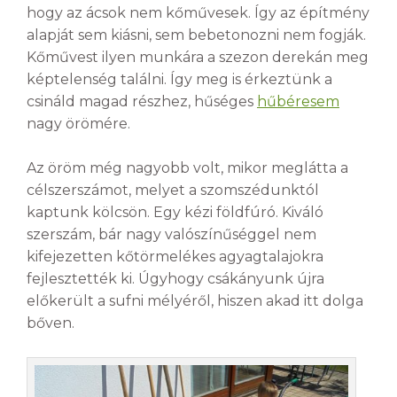
hogy az ácsok nem kőművesek. Így az építmény
alapját sem kiásni, sem bebetonozni nem fogják.
Kőművest ilyen munkára a szezon derekán meg
képtelenség találni. Így meg is érkeztünk a
csináld magad részhez, hűséges
hűbéresem
nagy örömére.
Az öröm még nagyobb volt, mikor meglátta a
célszerszámot, melyet a szomszédunktól
kaptunk kölcsön. Egy kézi földfúró. Kiváló
szerszám, bár nagy valószínűséggel nem
kifejezetten kőtörmelékes agyagtalajokra
fejlesztették ki. Úgyhogy csákányunk újra
előkerült a sufni mélyéről, hiszen akad itt dolga
bőven.