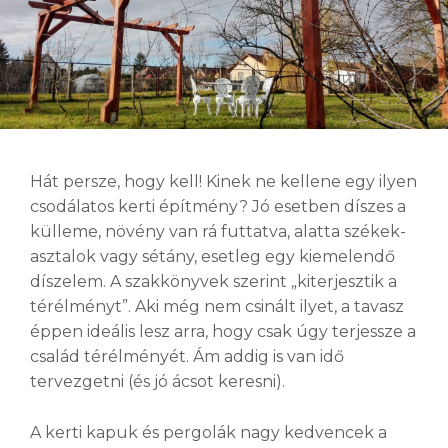
Hát persze, hogy kell! Kinek ne kellene egy ilyen
csodálatos kerti építmény? Jó esetben díszes a
külleme, növény van rá futtatva, alatta székek-
asztalok vagy sétány, esetleg egy kiemelendő
díszelem. A szakkönyvek szerint „kiterjesztik a
térélményt”. Aki még nem csinált ilyet, a tavasz
éppen ideális lesz arra, hogy csak úgy terjessze a
család térélményét. Ám addig is van idő
tervezgetni (és jó ácsot keresni).
A kerti kapuk és pergolák nagy kedvencek a