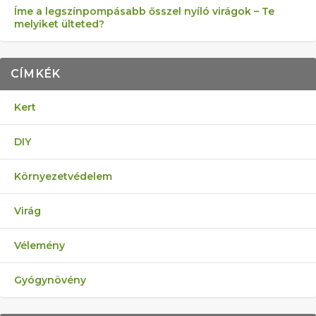
Íme a legszínpompásabb ősszel nyíló virágok – Te
melyiket ülteted?
CÍMKÉK
Kert
DIY
Környezetvédelem
Virág
Vélemény
Gyógynövény