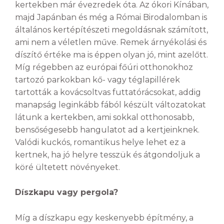
kertekben már évezredek óta. Az ókori Kínában,
majd Japánban és még a Római Birodalomban is
általános kertépítészeti megoldásnak számított,
ami nem a véletlen műve. Remek árnyékolási és
díszítő értéke ma is éppen olyan jó, mint azelőtt.
Míg régebben az európai főúri otthonokhoz
tartozó parkokban kő- vagy téglapillérek
tartották a kovácsoltvas futtatórácsokat, addig
manapság leginkább fából készült változatokat
látunk a kertekben, ami sokkal otthonosabb,
bensőségesebb hangulatot ad a kertjeinknek.
Valódi kuckós, romantikus helye lehet ez a
kertnek, ha jó helyre tesszük és átgondoljuk a
köré ültetett növényeket.
Díszkapu vagy pergola?
Míg a díszkapu egy keskenyebb építmény, a