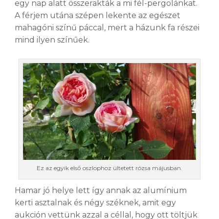
egy nap alatt összerakták a mi fél-pergolánkat.
A férjem utána szépen lekente az egészet
mahagóni színű páccal, mert a házunk fa részei
mind ilyen színűek.
Ez az egyik első oszlophoz ültetett rózsa májusban.
Hamar jó helye lett így annak az alumínium
kerti asztalnak és négy széknek, amit egy
aukción vettünk azzal a céllal, hogy ott töltjük