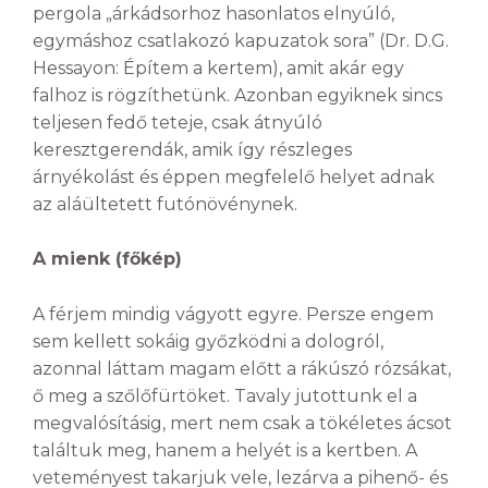
pergola „árkádsorhoz hasonlatos elnyúló,
egymáshoz csatlakozó kapuzatok sora” (Dr. D.G.
Hessayon: Építem a kertem), amit akár egy
falhoz is rögzíthetünk. Azonban egyiknek sincs
teljesen fedő teteje, csak átnyúló
keresztgerendák, amik így részleges
árnyékolást és éppen megfelelő helyet adnak
az aláültetett futónövénynek.
A mienk (főkép)
A férjem mindig vágyott egyre. Persze engem
sem kellett sokáig győzködni a dologról,
azonnal láttam magam előtt a rákúszó rózsákat,
ő meg a szőlőfürtöket. Tavaly jutottunk el a
megvalósításig, mert nem csak a tökéletes ácsot
találtuk meg, hanem a helyét is a kertben. A
veteményest takarjuk vele, lezárva a pihenő- és