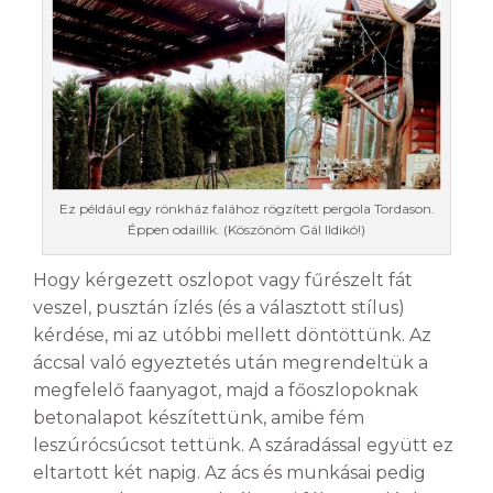
Ez például egy rönkház falához rögzített pergola Tordason.
Éppen odaillik. (Köszönöm Gál Ildikó!)
Hogy kérgezett oszlopot vagy fűrészelt fát
veszel, pusztán ízlés (és a választott stílus)
kérdése, mi az utóbbi mellett döntöttünk. Az
áccsal való egyeztetés után megrendeltük a
megfelelő faanyagot, majd a főoszlopoknak
betonalapot készítettünk, amibe fém
leszúrócsúcsot tettünk. A száradással együtt ez
eltartott két napig. Az ács és munkásai pedig