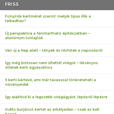
FRISS
Fűnyírók kertméret szerint: melyik típus illik a
telkedhez?
Új perspektíva a fenntartható építészetben –
alumínium tolóajtók
Van új a Nap alatt – tények és tévhitek a napozásról
Így még biztosan nem ültettél virágot – látványos
ötletek kerti ágyásokhoz
5 kerti kártevő, ami már tavasszal tönkreteheti a
növényeidet
Így alakítsd ki a legszebb virágágyást, lépésről lépésre
Indíts burjánzó kertet az erkélyeden – csak ez kell
hozzá