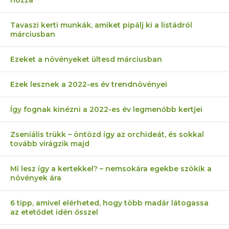
Tavaszi kerti munkák, amiket pipálj ki a listádról
márciusban
Ezeket a növényeket ültesd márciusban
Ezek lesznek a 2022-es év trendnövényei
Így fognak kinézni a 2022-es év legmenőbb kertjei
Zseniális trükk – öntözd így az orchideát, és sokkal
tovább virágzik majd
Mi lesz így a kertekkel? – nemsokára egekbe szökik a
növények ára
6 tipp, amivel elérheted, hogy több madár látogassa
az etetődet idén ősszel