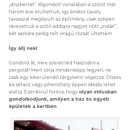
„díszkertet”. Kigondolt vonalában a szőlőt már
három éve elültettük, így amikor tavaly
tavasszal megépült az építmény, csak szépen
rávezettük a szőlő addigra nagyot nőtt „indáit”,
két sarkára pedig telt virágú rózsát ültettem.
Így állj neki
Gondold át, mire szeretnéd használni a
pergolát! Mert célja mindenképp legyen, ne
csak egy kikerülendő tárgyként végezze. Díszes
kis sétaút vagy pihenőhely éppen ideális lehet
alatta. Ezenkívül fontos, hogy
olyan stílusban
gondolkodjunk, amilyen a ház és egyéb
épületek a kertben
.