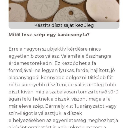
Készíts díszt saját kezűleg
Mitől lesz szép egy karácsonyfa?
Erre a nagyon szubjektív kérdésre nincs
egyetlen biztos válasz. Valamiféle összhangra
érdemes törekedni. Ez kezdődhet a fa
formájával: ne legyen lyukas, ferde, hajlított, jó
alapanyagból könnyebb dolgozni. Ritkább fát
néha könnyebb díszíteni, de valószínűleg több
díszt kíván, míg a szabályosan tömzsi fenyő sűrű
ágain felülhetnek a díszek, viszont maga a fa
már eleve szép. Bármelyik stílusirányzatot vagy
színvilágot is választjuk, a díszek
elhelyezésében az egyenletesség meghozhatja
a kívánt összhatást is. Sokunknak macera a