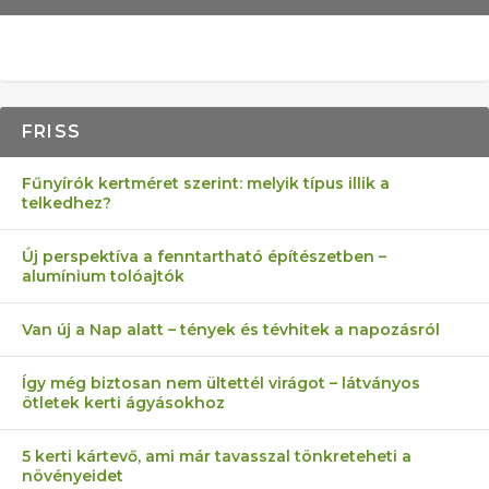
FRISS
Fűnyírók kertméret szerint: melyik típus illik a
telkedhez?
Új perspektíva a fenntartható építészetben –
alumínium tolóajtók
Van új a Nap alatt – tények és tévhitek a napozásról
Így még biztosan nem ültettél virágot – látványos
ötletek kerti ágyásokhoz
5 kerti kártevő, ami már tavasszal tönkreteheti a
növényeidet