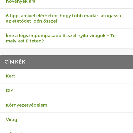
növények ára
6 tipp, amivel elérheted, hogy több madár látogassa
az etetődet idén ősszel
Íme a legszínpompásabb ősszel nyíló virágok – Te
melyiket ülteted?
CÍMKÉK
Kert
DIY
Környezetvédelem
Virág