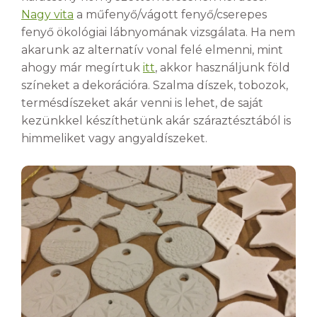
Nagy vita
a műfenyő/vágott fenyő/cserepes
fenyő ökológiai lábnyomának vizsgálata. Ha nem
akarunk az alternatív vonal felé elmenni, mint
ahogy már megírtuk
itt
, akkor használjunk föld
színeket a dekorációra. Szalma díszek, tobozok,
termésdíszeket akár venni is lehet, de saját
kezünkkel készíthetünk akár száraztésztából is
himmeliket vagy angyaldíszeket.