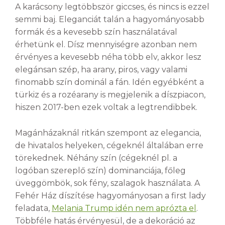
A karácsony legtöbbször giccses, és nincs is ezzel
semmi baj. Eleganciát talán a hagyományosabb
formák és a kevesebb szín használatával
érhetünk el. Dísz mennyiségre azonban nem
érvényes a kevesebb néha több elv, akkor lesz
elegánsan szép, ha arany, piros, vagy valami
finomabb szín dominál a fán. Idén egyébként a
türkiz és a rozéarany is megjelenik a díszpiacon,
hiszen 2017-ben ezek voltak a legtrendibbek.
Magánházaknál ritkán szempont az elegancia,
de hivatalos helyeken, cégeknél általában erre
törekednek. Néhány szín (cégeknél pl. a
logóban szereplő szín) dominanciája, főleg
üveggömbök, sok fény, szalagok használata. A
Fehér Ház díszítése hagyományosan a first lady
feladata,
Melania Trump idén nem aprózta el
.
Többféle hatás érvényesül, de a dekoráció az