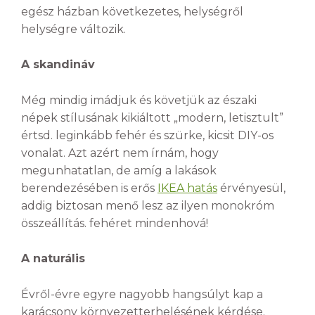
egész házban következetes, helységről
helységre változik.
A skandináv
Még mindig imádjuk és követjük az északi
népek stílusának kikiáltott „modern, letisztult”
értsd. leginkább fehér és szürke, kicsit DIY-os
vonalat. Azt azért nem írnám, hogy
megunhatatlan, de amíg a lakások
berendezésében is erős
IKEA hatás
érvényesül,
addig biztosan menő lesz az ilyen monokróm
összeállítás. fehéret mindenhová!
A naturális
Évről-évre egyre nagyobb hangsúlyt kap a
karácsony környezetterhelésének kérdése.