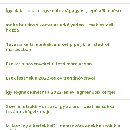
Így alakítsd ki a legszebb virágágyást, lépésről lépésre
Indíts burjánzó kertet az erkélyeden – csak ez kell
hozzá
Tavaszi kerti munkák, amiket pipálj ki a listádról
márciusban
Ezeket a növényeket ültesd márciusban
Ezek lesznek a 2022-es év trendnövényei
Így fognak kinézni a 2022-es év legmenőbb kertjei
Zseniális trükk – öntözd így az orchideát, és sokkal
tovább virágzik majd
Mi lesz így a kertekkel? – nemsokára egekbe szökik a