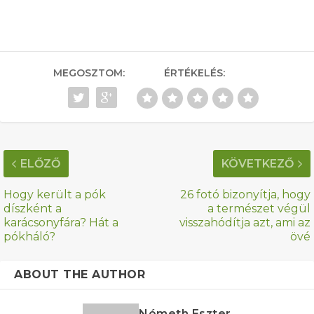
MEGOSZTOM:
ÉRTÉKELÉS:
ELŐZŐ
KÖVETKEZŐ
Hogy került a pók
26 fotó bizonyítja, hogy
díszként a
a természet végül
karácsonyfára? Hát a
visszahódítja azt, ami az
pókháló?
övé
ABOUT THE AUTHOR
Németh Eszter