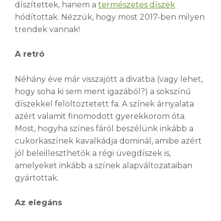
díszítettek, hanem a
természetes díszek
hódítottak. Nézzük, hogy most 2017-ben milyen
trendek vannak!
A retró
Néhány éve már visszajött a divatba (vagy lehet,
hogy soha ki sem ment igazából?) a sokszínű
díszekkel felöltöztetett fa. A színek árnyalata
azért valamit finomodott gyerekkorom óta.
Most, hogyha színes fáról beszélünk inkább a
cukorkaszínek kavalkádja dominál, amibe azért
jól beleilleszthetők a régi üvegdíszek is,
amelyeket inkább a színek alapváltozataiban
gyártottak.
Az elegáns