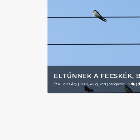
ELTŰNNEK A FECSKÉK, 
Írta
Tálas Ági
|
2017, Aug, ked
|
Magazin
|
0
|