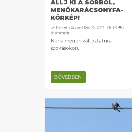
ÁLLJ KI A SORBÓL,
MENŐKARÁCSONYFA-
KÖRKÉP!
by
Németh Eszter
|
Dec 18, 2017
|
Hír
|
0
|
Néha megéri változtatni a
szokásokon.
BŐVEBBEN