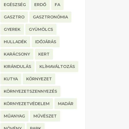
EGÉSZSÉG
ERDŐ
FA
GASZTRO
GASZTRONÓMIA
GYEREK
GYÜMÖLCS
HULLADÉK
IDŐJÁRÁS
KARÁCSONY
KERT
KIRÁNDULÁS
KLÍMAVÁLTOZÁS
KUTYA
KÖRNYEZET
KÖRNYEZETSZENNYEZÉS
KÖRNYEZETVÉDELEM
MADÁR
MŰANYAG
MŰVÉSZET
NÖVÉNY
PARK