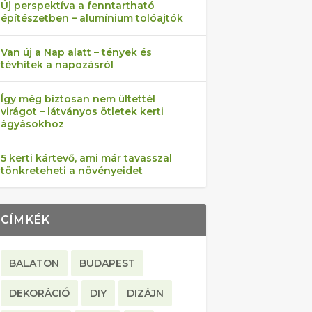
Új perspektíva a fenntartható
építészetben – alumínium tolóajtók
Van új a Nap alatt – tények és
tévhitek a napozásról
Így még biztosan nem ültettél
virágot – látványos ötletek kerti
ágyásokhoz
5 kerti kártevő, ami már tavasszal
tönkreteheti a növényeidet
CÍMKÉK
BALATON
BUDAPEST
DEKORÁCIÓ
DIY
DIZÁJN