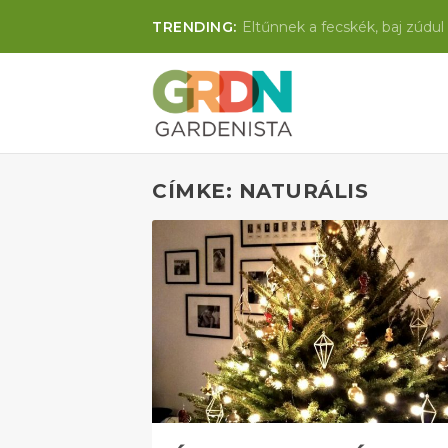
TRENDING:
Eltűnnek a fecskék, baj zúdul 
CÍMKE: NATURÁLIS