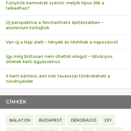
Fűnyírók kertméret szerint: melyik típus illik a
telkedhez?
AZ ÖNELLÁTÁS 13 PONTJA
6 LEGJOBB NÖVÉNY SZOMSZÉD
FÉLREÉRTETT KERTÉSZKEDÉS:
AKI ELDOBÁLJA A CIGICSIKKEKET,
MÁRPEDIG A TŰZIJÁTÉK NEM MENŐ!
Új perspektíva a fenntartható építészetben –
alumínium tolóajtók
KEZDŐKNEK
ELLEN
TÉRKŐ ÉS MURVA
AZ EGY KÖ…
Van új a Nap alatt – tények és tévhitek a napozásról
Így még biztosan nem ültettél virágot – látványos
ötletek kerti ágyásokhoz
5 kerti kártevő, ami már tavasszal tönkreteheti a
növényeidet
CÍMKÉK
BALATON
BUDAPEST
DEKORÁCIÓ
DIY