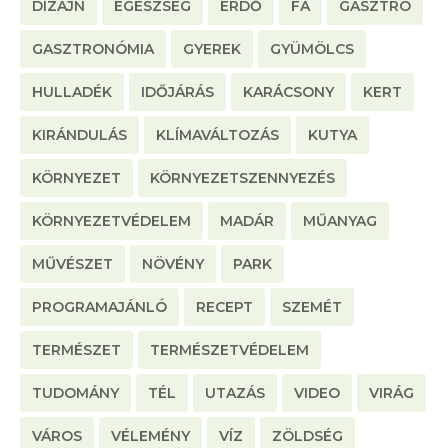
DIZÁJN
EGÉSZSÉG
ERDŐ
FA
GASZTRO
GASZTRONÓMIA
GYEREK
GYÜMÖLCS
HULLADÉK
IDŐJÁRÁS
KARÁCSONY
KERT
KIRÁNDULÁS
KLÍMAVÁLTOZÁS
KUTYA
KÖRNYEZET
KÖRNYEZETSZENNYEZÉS
KÖRNYEZETVÉDELEM
MADÁR
MŰANYAG
MŰVÉSZET
NÖVÉNY
PARK
PROGRAMAJÁNLÓ
RECEPT
SZEMÉT
TERMÉSZET
TERMÉSZETVÉDELEM
TUDOMÁNY
TÉL
UTAZÁS
VIDEO
VIRÁG
VÁROS
VÉLEMÉNY
VÍZ
ZÖLDSÉG