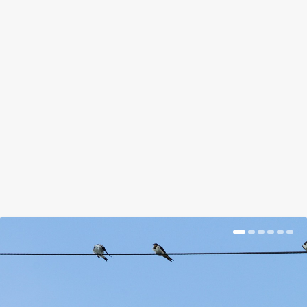
ÁLLJ KI A SORBÓL,
MENŐKARÁCSONYFA-KÖRKÉP!
by
Németh Eszter
|
Dec 18, 2017
|
Hír
|
0
|
Néha megéri változtatni a szokásokon.
BŐVEBBEN