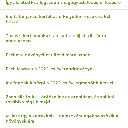
Így alakítsd ki a legszebb virágágyást, lépésről lépésre
Indíts burjánzó kertet az erkélyeden – csak ez kell
hozzá
Tavaszi kerti munkák, amiket pipálj ki a listádról
márciusban
Ezeket a növényeket ültesd márciusban
Ezek lesznek a 2022-es év trendnövényei
Így fognak kinézni a 2022-es év legmenőbb kertjei
Zseniális trükk – öntözd így az orchideát, és sokkal
tovább virágzik majd
Mi lesz így a kertekkel? – nemsokára egekbe szökik a
növények ára