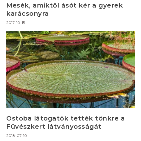
Mesék, amiktől ásót kér a gyerek
karácsonyra
2017-10-15
Ostoba látogatók tették tönkre a
Füvészkert látványosságát
2018-07-10