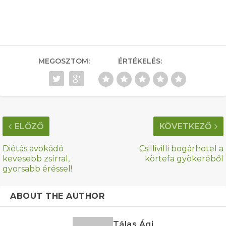
MEGOSZTOM:
ÉRTÉKELÉS:
ELŐZŐ
KÖVETKEZŐ
Diétás avokádó
Csillivilli bogárhotel a
kevesebb zsírral,
körtefa gyökeréből
gyorsabb éréssel!
ABOUT THE AUTHOR
Tálas Ági