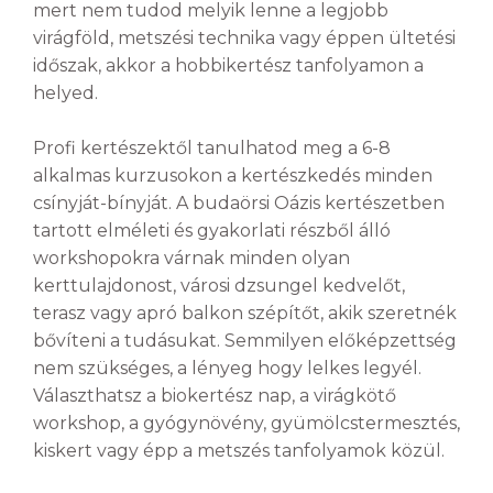
mert nem tudod melyik lenne a legjobb
virágföld, metszési technika vagy éppen ültetési
időszak, akkor a hobbikertész tanfolyamon a
helyed.
Profi kertészektől tanulhatod meg a 6-8
alkalmas kurzusokon a kertészkedés minden
csínyját-bínyját. A budaörsi Oázis kertészetben
tartott elméleti és gyakorlati részből álló
workshopokra várnak minden olyan
kerttulajdonost, városi dzsungel kedvelőt,
terasz vagy apró balkon szépítőt, akik szeretnék
bővíteni a tudásukat. Semmilyen előképzettség
nem szükséges, a lényeg hogy lelkes legyél.
Választhatsz a biokertész nap, a virágkötő
workshop, a gyógynövény, gyümölcstermesztés,
kiskert vagy épp a metszés tanfolyamok közül.