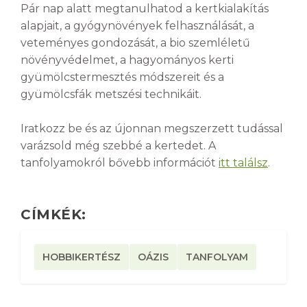
Pár nap alatt megtanulhatod a kertkialakítás
alapjait, a gyógynövények felhasználását, a
veteményes gondozását, a bio szemléletű
növényvédelmet, a hagyományos kerti
gyümölcstermesztés módszereit és a
gyümölcsfák metszési technikáit.
Iratkozz be és az újonnan megszerzett tudással
varázsold még szebbé a kertedet. A
tanfolyamokról bővebb információt
itt találsz
.
CÍMKÉK:
HOBBIKERTÉSZ
OÁZIS
TANFOLYAM