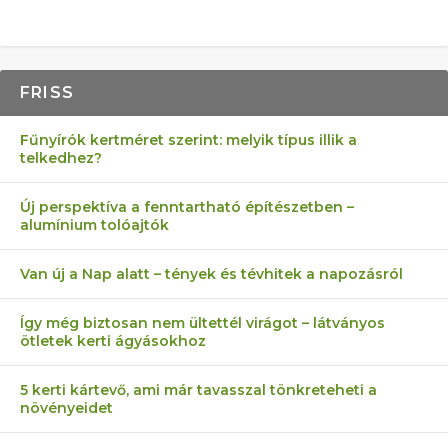
FRISS
Fűnyírók kertméret szerint: melyik típus illik a
telkedhez?
Új perspektíva a fenntartható építészetben –
alumínium tolóajtók
Van új a Nap alatt – tények és tévhitek a napozásról
Így még biztosan nem ültettél virágot – látványos
ötletek kerti ágyásokhoz
5 kerti kártevő, ami már tavasszal tönkreteheti a
növényeidet