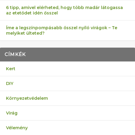
6 tipp, amivel elérheted, hogy több madár látogassa
az etetődet idén ősszel
Íme a legszínpompásabb ősszel nyíló virágok – Te
melyiket ülteted?
CÍMKÉK
Kert
DIY
Környezetvédelem
Virág
Vélemény