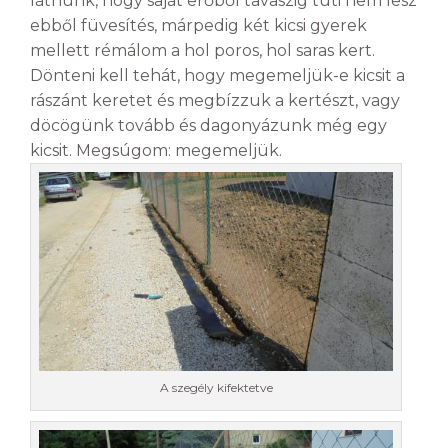
látnunk, hogy saját erőből tavaszig tuti nem lesz
ebből füvesítés, márpedig két kicsi gyerek
mellett rémálom a hol poros, hol saras kert.
Dönteni kell tehát, hogy megemeljük-e kicsit a
rászánt keretet és megbízzuk a kertészt, vagy
döcögünk tovább és dagonyázunk még egy
kicsit. Megsúgom: megemeljük.
A szegély kifektetve