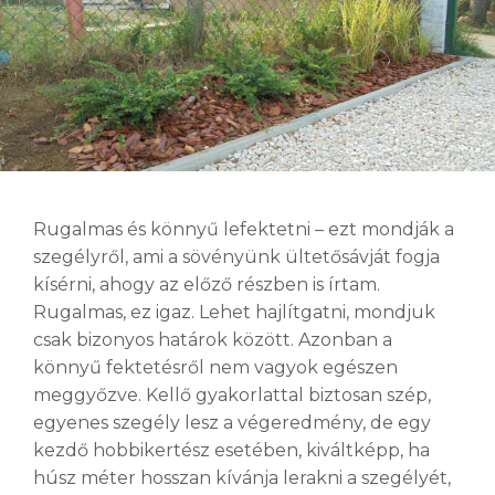
Rugalmas és könnyű lefektetni – ezt mondják a
szegélyről, ami a sövényünk ültetősávját fogja
kísérni, ahogy az előző részben is írtam.
Rugalmas, ez igaz. Lehet hajlítgatni, mondjuk
csak bizonyos határok között. Azonban a
könnyű fektetésről nem vagyok egészen
meggyőzve. Kellő gyakorlattal biztosan szép,
egyenes szegély lesz a végeredmény, de egy
kezdő hobbikertész esetében, kiváltképp, ha
húsz méter hosszan kívánja lerakni a szegélyét,