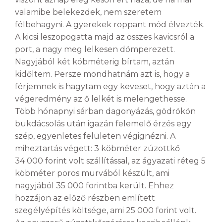
valamibe belekezdek, nem szeretem
félbehagyni. A gyerekek roppant mód élvezték.
A kicsi leszopogatta majd az összes kavicsról a
port, a nagy meg lelkesen dömperezett.
Nagyjából két köbméterig bírtam, aztán
kidőltem. Persze mondhatnám azt is, hogy a
férjemnek is hagytam egy keveset, hogy aztán a
végeredmény az ő lelkét is melengethesse.
Több hónapnyi sárban dagonyázás, gödrökön
bukdácsolás után igazán felemelő érzés egy
szép, egyenletes felületen végignézni. A
miheztartás végett: 3 köbméter zúzottkő
34 000 forint volt szállítással, az ágyazati réteg 5
köbméter poros murvából készült, ami
nagyjából 35 000 forintba került. Ehhez
hozzájön az előző részben említett
szegélyépítés költsége, ami 25 000 forint volt.