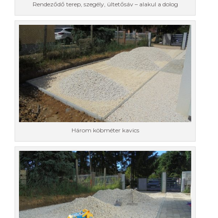
Rendeződő terep, szegély, ültetősáv – alakul a dolog
Három köbméter kavics