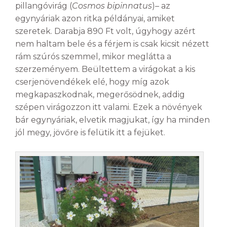
pillangóvirág (
Cosmos bipinnatus
)– az
egynyáriak azon ritka példányai, amiket
szeretek. Darabja 890 Ft volt, úgyhogy azért
nem haltam bele és a férjem is csak kicsit nézett
rám szúrós szemmel, mikor meglátta a
szerzeményem. Beültettem a virágokat a kis
cserjenövendékek elé, hogy míg azok
megkapaszkodnak, megerősödnek, addig
szépen virágozzon itt valami. Ezek a növények
bár egynyáriak, elvetik magjukat, így ha minden
jól megy, jövőre is felütik itt a fejüket.