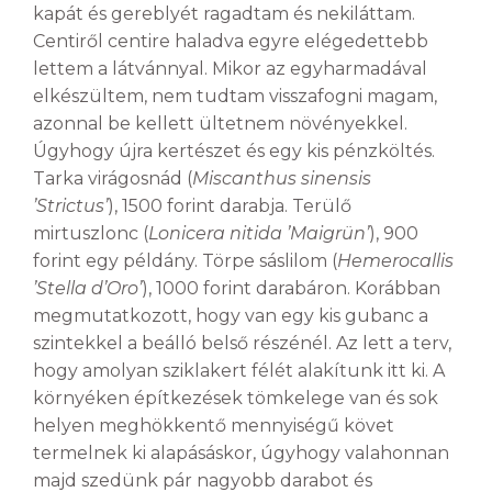
kapát és gereblyét ragadtam és nekiláttam.
Centiről centire haladva egyre elégedettebb
lettem a látvánnyal. Mikor az egyharmadával
elkészültem, nem tudtam visszafogni magam,
azonnal be kellett ültetnem növényekkel.
Úgyhogy újra kertészet és egy kis pénzköltés.
Tarka virágosnád (
Miscanthus sinensis
’Strictus’
), 1500 forint darabja. Terülő
mirtuszlonc (
Lonicera nitida ’Maigrün’
), 900
forint egy példány. Törpe sáslilom (
Hemerocallis
’Stella d’Oro’
), 1000 forint darabáron. Korábban
megmutatkozott, hogy van egy kis gubanc a
szintekkel a beálló belső részénél. Az lett a terv,
hogy amolyan sziklakert félét alakítunk itt ki. A
környéken építkezések tömkelege van és sok
helyen meghökkentő mennyiségű követ
termelnek ki alapásáskor, úgyhogy valahonnan
majd szedünk pár nagyobb darabot és