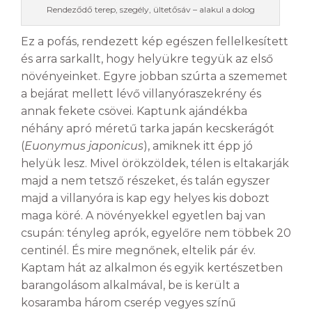
Rendeződő terep, szegély, ültetősáv – alakul a dolog
Ez a pofás, rendezett kép egészen fellelkesített
és arra sarkallt, hogy helyükre tegyük az első
növényeinket. Egyre jobban szúrta a szememet
a bejárat mellett lévő villanyóraszekrény és
annak fekete csövei. Kaptunk ajándékba
néhány apró méretű tarka japán kecskerágót
(
Euonymus japonicus
), amiknek itt épp jó
helyük lesz. Mivel örökzöldek, télen is eltakarják
majd a nem tetsző részeket, és talán egyszer
majd a villanyóra is kap egy helyes kis dobozt
maga köré. A növényekkel egyetlen baj van
csupán: tényleg aprók, egyelőre nem többek 20
centinél. És mire megnőnek, eltelik pár év.
Kaptam hát az alkalmon és egyik kertészetben
barangolásom alkalmával, be is került a
kosaramba három cserép vegyes színű