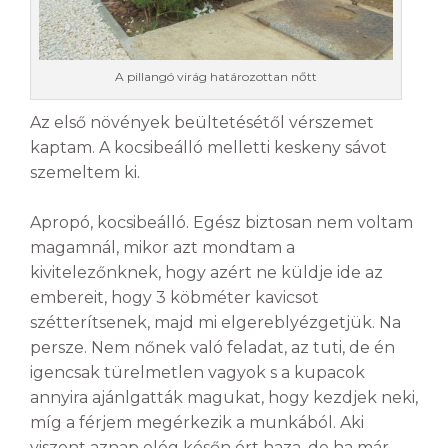
A pillangó virág határozottan nőtt
Az első növények beültetésétől vérszemet
kaptam. A kocsibeálló melletti keskeny sávot
szemeltem ki.
Apropó, kocsibeálló. Egész biztosan nem voltam
magamnál, mikor azt mondtam a
kivitelezőnknek, hogy azért ne küldje ide az
embereit, hogy 3 köbméter kavicsot
szétterítsenek, majd mi elgereblyézgetjük. Na
persze. Nem nőnek való feladat, az tuti, de én
igencsak türelmetlen vagyok s a kupacok
annyira ajánlgatták magukat, hogy kezdjek neki,
míg a férjem megérkezik a munkából. Aki
viszont aznap elég későn ért haza, de ha már