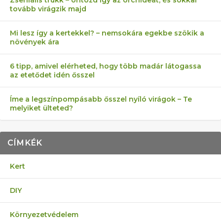
Zseniális trükk – öntözd így az orchideát, és sokkal
tovább virágzik majd
Mi lesz így a kertekkel? – nemsokára egekbe szökik a
növények ára
6 tipp, amivel elérheted, hogy több madár látogassa
az etetődet idén ősszel
Íme a legszínpompásabb ősszel nyíló virágok – Te
melyiket ülteted?
CÍMKÉK
Kert
DIY
Környezetvédelem