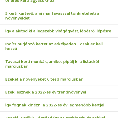
ötletek kerti ágyásokhoz
5 kerti kártevő, ami már tavasszal tönkreteheti a
növényeidet
Így alakítsd ki a legszebb virágágyást, lépésről lépésre
Indíts burjánzó kertet az erkélyeden – csak ez kell
hozzá
Tavaszi kerti munkák, amiket pipálj ki a listádról
márciusban
Ezeket a növényeket ültesd márciusban
Ezek lesznek a 2022-es év trendnövényei
Így fognak kinézni a 2022-es év legmenőbb kertjei