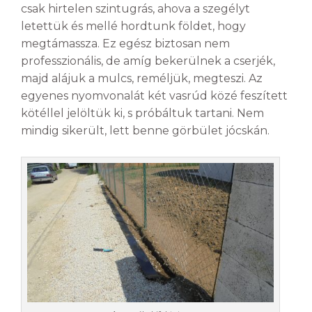
csak hirtelen szintugrás, ahova a szegélyt
letettük és mellé hordtunk földet, hogy
megtámassza. Ez egész biztosan nem
professzionális, de amíg bekerülnek a cserjék,
majd alájuk a mulcs, reméljük, megteszi. Az
egyenes nyomvonalát két vasrúd közé feszített
kötéllel jelöltük ki, s próbáltuk tartani. Nem
mindig sikerült, lett benne görbület jócskán.