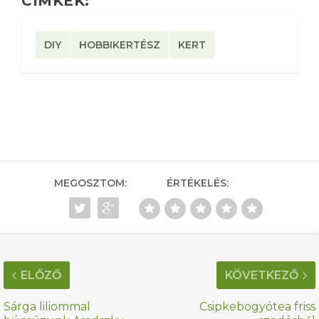
CÍMKÉK:
DIY
HOBBIKERTÉSZ
KERT
MEGOSZTOM:
ÉRTÉKELÉS:
ELŐZŐ
KÖVETKEZŐ
Sárga liliommal
Csipkebogyótea friss