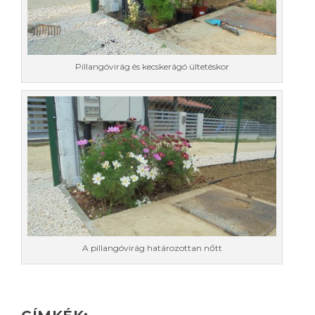
Pillangóvirág és kecskerágó ültetéskor
A pillangóvirág határozottan nőtt