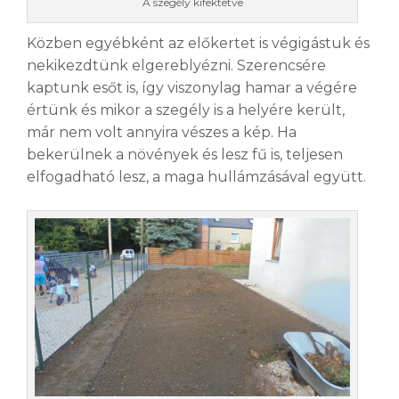
A szegély kifektetve
Közben egyébként az előkertet is végigástuk és
nekikezdtünk elgereblyézni. Szerencsére
kaptunk esőt is, így viszonylag hamar a végére
értünk és mikor a szegély is a helyére került,
már nem volt annyira vészes a kép. Ha
bekerülnek a növények és lesz fű is, teljesen
elfogadható lesz, a maga hullámzásával együtt.