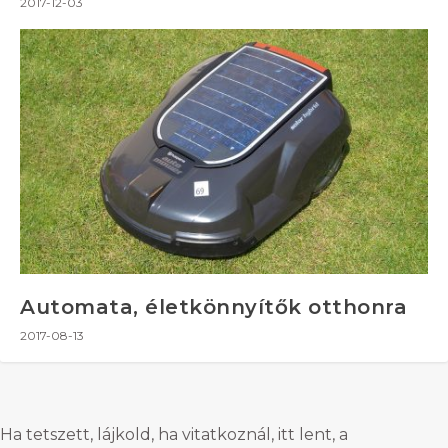
2017-12-03
Automata, életkönnyítők otthonra
2017-08-13
Ha tetszett, lájkold, ha vitatkoznál, itt lent, a