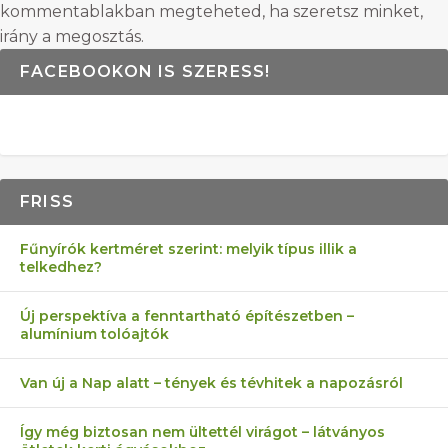
kommentablakban megteheted, ha szeretsz minket,
irány a megosztás.
FACEBOOKON IS SZERESS!
FRISS
Fűnyírók kertméret szerint: melyik típus illik a
telkedhez?
Új perspektíva a fenntartható építészetben –
alumínium tolóajtók
Van új a Nap alatt – tények és tévhitek a napozásról
Így még biztosan nem ültettél virágot – látványos