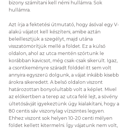
bizony számítani kell némi hullámra. Sok
hullámra.
Azt írja a fektetési útmutató, hogy ásóval egy V-
alakú vájatot kell készíteni, amibe aztán
beleillesztjük a szegélyt, majd utána
visszatömörítjük mellé a földet. Ez a külső
oldalon, ahol az utca mentén szórtunk le
korábban kavicsot, még csak-csak sikerült. Igaz,
a csontkeményre száradt földdel itt sem volt
annyira egyszerű dolgunk, a vájat inkább kisebb
árokra sikeredett. A belső oldalon viszont
határozottan bonyolultabb volt a képlet. Mivel
az előkertben a terep az utca felé lejt, a sövény
ültetősávját igyekeztünk úgy kialakítani, hogy a
80 centis sáv viszonylag vízszintes legyen.
Ehhez viszont sok helyen 10-20 centi mélyen
földet kellett kitermelni. Így vájatunk nem volt,