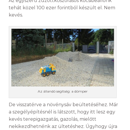
Az egyszerű zúzottkőszórásos kocsibeállónk
tehát közel 100 ezer forintból készült el. Nem
kevés.
Az állandó segítség: a dömper
De visszatérve a növénysáv beültetéséhez. Már
a szegélyépítésnél is látszott, hogy itt lesz egy
kevés terepigazgatás, gazolás, mielőtt
nekikezdhetnénk az ültetéshez. Úgyhogy újra