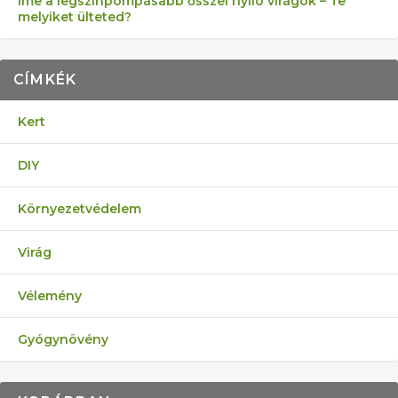
Íme a legszínpompásabb ősszel nyíló virágok – Te
melyiket ülteted?
CÍMKÉK
Kert
DIY
Környezetvédelem
Virág
Vélemény
Gyógynövény