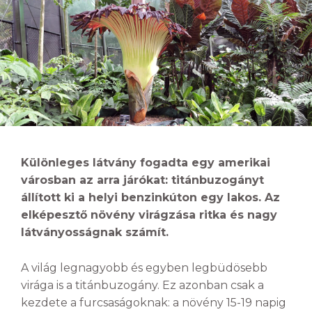
Különleges látvány fogadta egy amerikai
városban az arra járókat: titánbuzogányt
állított ki a helyi benzinkúton egy lakos. Az
elképesztő növény virágzása ritka és nagy
látványosságnak számít.
A világ legnagyobb és egyben legbüdösebb
virága is a titánbuzogány. Ez azonban csak a
kezdete a furcsaságoknak: a növény 15-19 napig