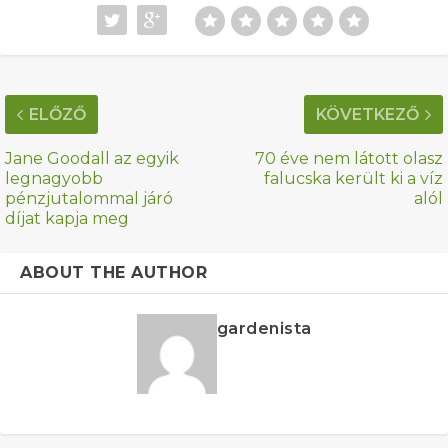
ELŐZŐ
KÖVETKEZŐ
Jane Goodall az egyik
70 éve nem látott olasz
legnagyobb
falucska került ki a víz
pénzjutalommal járó
alól
díjat kapja meg
ABOUT THE AUTHOR
gardenista