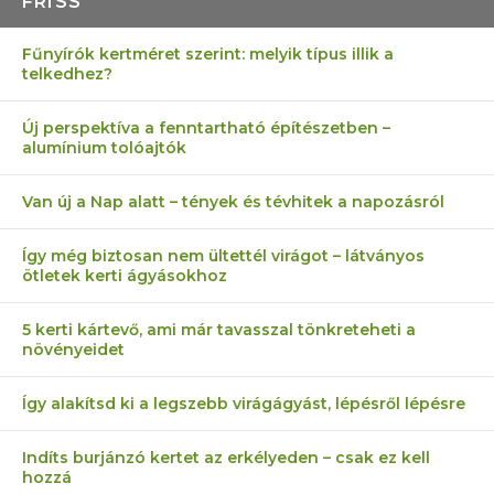
FRISS
Fűnyírók kertméret szerint: melyik típus illik a
telkedhez?
Új perspektíva a fenntartható építészetben –
alumínium tolóajtók
Van új a Nap alatt – tények és tévhitek a napozásról
Így még biztosan nem ültettél virágot – látványos
ötletek kerti ágyásokhoz
5 kerti kártevő, ami már tavasszal tönkreteheti a
növényeidet
Így alakítsd ki a legszebb virágágyást, lépésről lépésre
Indíts burjánzó kertet az erkélyeden – csak ez kell
hozzá