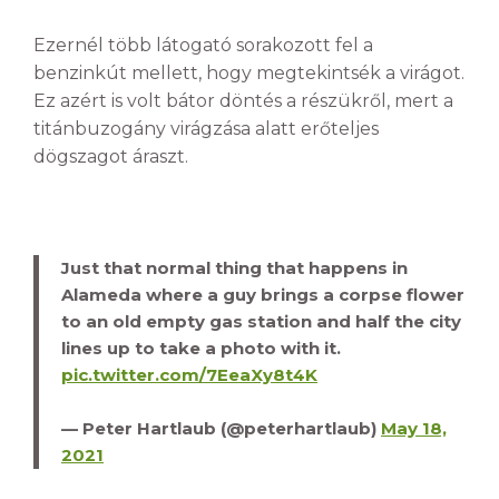
Ezernél több látogató sorakozott fel a
benzinkút mellett, hogy megtekintsék a virágot.
Ez azért is volt bátor döntés a részükről, mert a
titánbuzogány virágzása alatt erőteljes
dögszagot áraszt.
Just that normal thing that happens in
Alameda where a guy brings a corpse flower
to an old empty gas station and half the city
lines up to take a photo with it.
pic.twitter.com/7EeaXy8t4K
— Peter Hartlaub (@peterhartlaub)
May 18,
2021