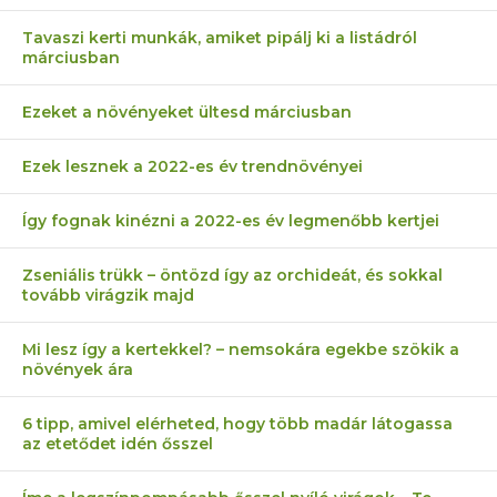
Tavaszi kerti munkák, amiket pipálj ki a listádról
márciusban
Ezeket a növényeket ültesd márciusban
Ezek lesznek a 2022-es év trendnövényei
Így fognak kinézni a 2022-es év legmenőbb kertjei
Zseniális trükk – öntözd így az orchideát, és sokkal
tovább virágzik majd
Mi lesz így a kertekkel? – nemsokára egekbe szökik a
növények ára
6 tipp, amivel elérheted, hogy több madár látogassa
az etetődet idén ősszel