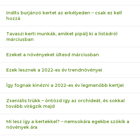
Indíts burjánzó kertet az erkélyeden – csak ez kell
hozzá
Tavaszi kerti munkák, amiket pipálj ki a listádról
márciusban
Ezeket a növényeket ültesd márciusban
Ezek lesznek a 2022-es év trendnövényei
Így fognak kinézni a 2022-es év legmenőbb kertjei
Zseniális trükk – öntözd így az orchideát, és sokkal
tovább virágzik majd
Mi lesz így a kertekkel? – nemsokára egekbe szökik a
növények ára