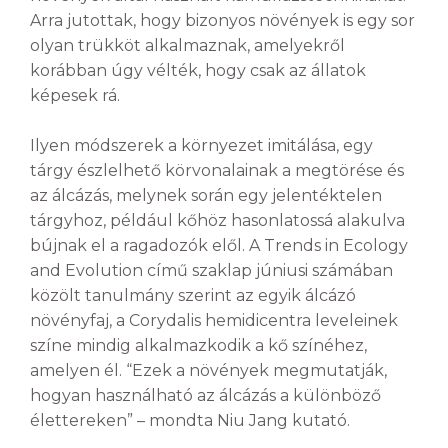
Arra jutottak, hogy bizonyos növények is egy sor
olyan trükköt alkalmaznak, amelyekről
korábban úgy vélték, hogy csak az állatok
képesek rá.
Ilyen módszerek a környezet imitálása, egy
tárgy észlelhető körvonalainak a megtörése és
az álcázás, melynek során egy jelentéktelen
tárgyhoz, például kőhöz hasonlatossá alakulva
bújnak el a ragadozók elől. A Trends in Ecology
and Evolution című szaklap júniusi számában
közölt tanulmány szerint az egyik álcázó
növényfaj, a Corydalis hemidicentra leveleinek
színe mindig alkalmazkodik a kő színéhez,
amelyen él. “Ezek a növények megmutatják,
hogyan használható az álcázás a különböző
élettereken” – mondta Niu Jang kutató.