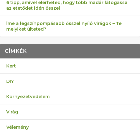
6 tipp, amivel elérheted, hogy több madár látogassa
az etetődet idén ősszel
Íme a legszínpompásabb ősszel nyíló virágok – Te
melyiket ülteted?
CÍMKÉK
Kert
DIY
Környezetvédelem
Virág
Vélemény