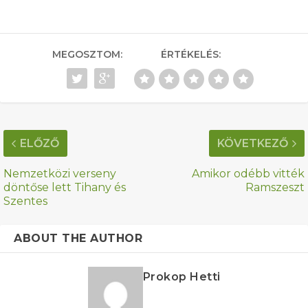
MEGOSZTOM:
ÉRTÉKELÉS:
ELŐZŐ
KÖVETKEZŐ
Nemzetközi verseny
Amikor odébb vitték
döntőse lett Tihany és
Ramszeszt
Szentes
ABOUT THE AUTHOR
Prokop Hetti