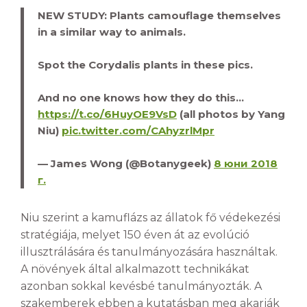
NEW STUDY: Plants camouflage themselves
in a similar way to animals.
Spot the Corydalis plants in these pics.
And no one knows how they do this…
https://t.co/6HuyOE9VsD
(all photos by Yang
Niu)
pic.twitter.com/CAhyzrlMpr
— James Wong (@Botanygeek)
8 юни 2018
г.
Niu szerint a kamuflázs az állatok fő védekezési
stratégiája, melyet 150 éven át az evolúció
illusztrálására és tanulmányozására használtak.
A növények által alkalmazott technikákat
azonban sokkal kevésbé tanulmányozták. A
szakemberek ebben a kutatásban meg akarják