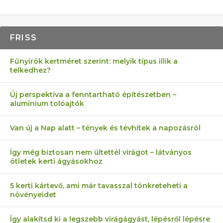
FRISS
Fűnyírók kertméret szerint: melyik típus illik a
telkedhez?
Új perspektíva a fenntartható építészetben –
alumínium tolóajtók
Van új a Nap alatt – tények és tévhitek a napozásról
Így még biztosan nem ültettél virágot – látványos
ötletek kerti ágyásokhoz
5 kerti kártevő, ami már tavasszal tönkreteheti a
növényeidet
Így alakítsd ki a legszebb virágágyást, lépésről lépésre