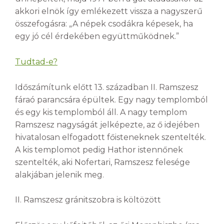
akkori elnök így emlékezett vissza a nagyszerű
összefogásra: „A népek csodákra képesek, ha
egy jó cél érdekében együttműködnek.”
Tudtad-e?
Időszámítunk előtt 13. században II. Ramszesz
fáraó parancsára épültek. Egy nagy templomból
és egy kis templomból áll. A nagy templom
Ramszesz nagyságát jelképezte, az ő idejében
hivatalosan elfogadott főisteneknek szentelték.
A kis templomot pedig Hathor istennőnek
szentelték, aki Nofertari, Ramszesz felesége
alakjában jelenik meg.
II. Ramszesz gránitszobra is költözött