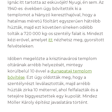
Ignác itt tartotta az esküvőjét! Nyugi, én sem. Az
1940-es években úgy bővítették ki a
templomot a hiányzó kereszthajóval, hogy a
hatalmas méretű főoltárt egyszerűen hátrébb
húzták, majd ezt követően síneken odébb
tolták a 720 000 kg-os szentély falait is. Mindezt
kézi erővel, amelyet
itt
nézhetsz meg, gyorsított
felvételeken.
Időben megelőzte a krisztinavárosi templom
oltárának arrébb helyezését, mintegy
körülbelül 10 évvel a
dunapataji templom
bővítése
. Ezt úgy oldották meg, hogy a
szentélyrészt leválasztották, majd arrébb
húzták zirka 10 méterrel, ahol felfalazták és a
tetejére biggyesztettek egy kupolát. Mindez
Möller Károly építész javaslatára történt.