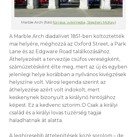
Marble Arch (fotó
forrása: wikimedia, Stephen McKay
)
A Marble Arch diadalívet 1851-ben költöztették
mai helyére, méghozzá az Oxford Street, a Park
Lane és az Edgware Road találkozásához.
Áthelyezését a tervezője csúfos vereségként,
száműzetésként élte meg, mert az új és egyben
jelenlegi helye korábban a nyilvános kivégzések
helyszíne volt. Városi legenda szerint az
áthelyezése azért volt indokolt, mert
keskenynek bizonyult a királynő hintójához
képest. Ez a kedvenc sztorim.:D Csak a királyi
család és a királyi lovas tüzérség tagjai
haladhatnak át alatta.
A leghíresebb áttelepítések közé sorolom – de