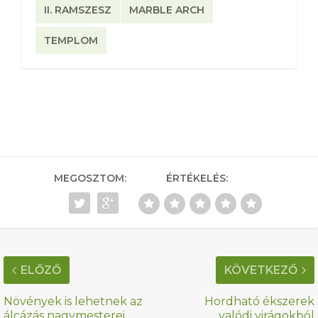
II. RAMSZESZ
MARBLE ARCH
TEMPLOM
MEGOSZTOM:
ÉRTÉKELÉS:
ELŐZŐ
KÖVETKEZŐ
Növények is lehetnek az
Hordható ékszerek
álcázás nagymesterei
valódi virágokból