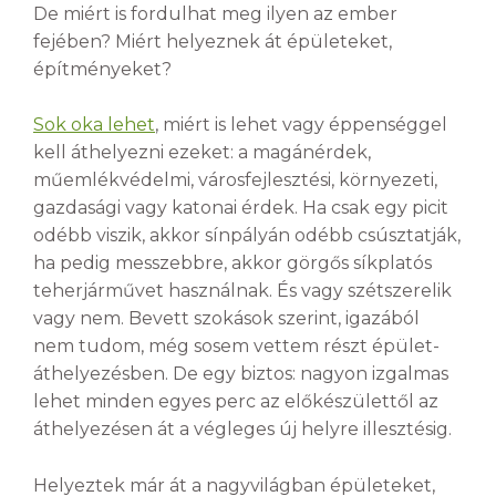
De miért is fordulhat meg ilyen az ember
fejében? Miért helyeznek át épületeket,
építményeket?
Sok oka lehet
, miért is lehet vagy éppenséggel
kell áthelyezni ezeket: a magánérdek,
műemlékvédelmi, városfejlesztési, környezeti,
gazdasági vagy katonai érdek. Ha csak egy picit
odébb viszik, akkor sínpályán odébb csúsztatják,
ha pedig messzebbre, akkor görgős síkplatós
teherjárművet használnak. És vagy szétszerelik
vagy nem. Bevett szokások szerint, igazából
nem tudom, még sosem vettem részt épület-
áthelyezésben. De egy biztos: nagyon izgalmas
lehet minden egyes perc az előkészülettől az
áthelyezésen át a végleges új helyre illesztésig.
Helyeztek már át a nagyvilágban épületeket,