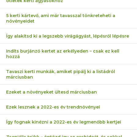
ötletek kerti ágyásokhoz
5 kerti kártevő, ami már tavasszal tönkreteheti a
növényeidet
Így alakítsd ki a legszebb virágágyást, lépésről lépésre
Indíts burjánzó kertet az erkélyeden – csak ez kell
hozzá
Tavaszi kerti munkák, amiket pipálj ki a listádról
márciusban
Ezeket a növényeket ültesd márciusban
Ezek lesznek a 2022-es év trendnövényei
Így fognak kinézni a 2022-es év legmenőbb kertjei
Zseniális trükk – öntözd így az orchideát, és sokkal