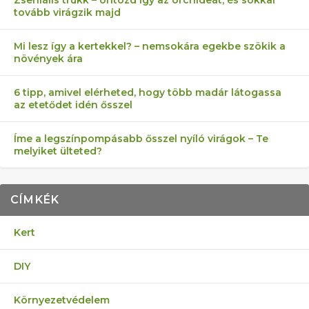
tovább virágzik majd
Mi lesz így a kertekkel? – nemsokára egekbe szökik a
növények ára
6 tipp, amivel elérheted, hogy több madár látogassa
az etetődet idén ősszel
Íme a legszínpompásabb ősszel nyíló virágok – Te
melyiket ülteted?
CÍMKÉK
Kert
DIY
Környezetvédelem