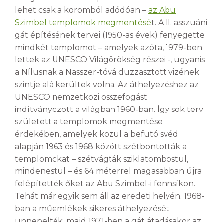
lehet csak a koromból adódóan –
az Abu
Szimbel templomok megmentésé
t. A II. asszuáni
gát építésének tervei (1950-as évek) fenyegette
mindkét templomot – amelyek azóta, 1979-ben
lettek az UNESCO Világörökség részei -, ugyanis
a Nílusnak a Nasszer-tóvá duzzasztott vizének
szintje alá kerültek volna. Az áthelyezéshez az
UNESCO nemzetközi összefogást
indítványozott a világban 1960-ban. Így sok terv
született a templomok megmentése
érdekében, amelyek közül a befutó svéd
alapján 1963 és 1968 között szétbontották a
templomokat – szétvágták sziklatömböstül,
mindenestül – és 64 méterrel magasabban újra
felépítették őket az Abu Szimbel-i fennsíkon.
Tehát már egyik sem áll az eredeti helyén. 1968-
ban a műemlékek sikeres áthelyezését
ünnepelték, majd 1971-ben a gát átadásakor az