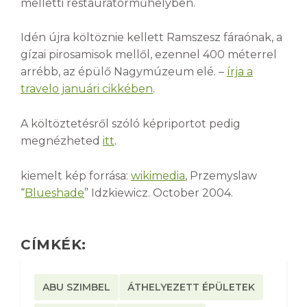
melletti restaurátorműhelyben.
Idén újra költöznie kellett Ramszesz fáraónak, a
gízai pirosamisok mellől, ezennel 400 méterrel
arrébb, az épülő Nagymúzeum elé. –
írja a
travelo januári cikkében
.
A költöztetésről szóló képriportot pedig
megnézheted
itt
.
kiemelt kép forrása:
wikimedia
, Przemyslaw
“
Blueshade
” Idzkiewicz. October 2004.
CÍMKÉK:
ABU SZIMBEL
ÁTHELYEZETT ÉPÜLETEK