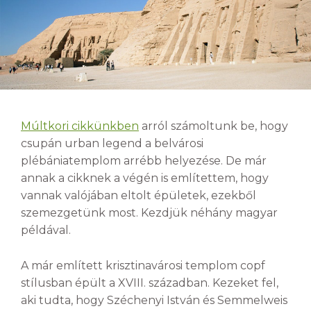
Múltkori cikkünkben
arról számoltunk be, hogy
csupán urban legend a belvárosi
plébániatemplom arrébb helyezése. De már
annak a cikknek a végén is említettem, hogy
vannak valójában eltolt épületek, ezekből
szemezgetünk most. Kezdjük néhány magyar
példával.
A már említett krisztinavárosi templom copf
stílusban épült a XVIII. században. Kezeket fel,
aki tudta, hogy Széchenyi István és Semmelweis