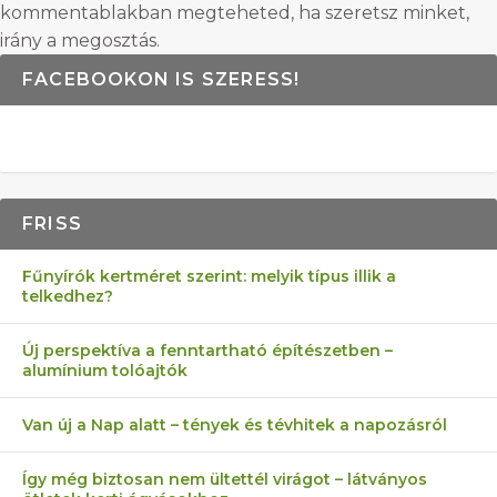
kommentablakban megteheted, ha szeretsz minket,
irány a megosztás.
FACEBOOKON IS SZERESS!
FRISS
Fűnyírók kertméret szerint: melyik típus illik a
telkedhez?
Új perspektíva a fenntartható építészetben –
alumínium tolóajtók
Van új a Nap alatt – tények és tévhitek a napozásról
Így még biztosan nem ültettél virágot – látványos