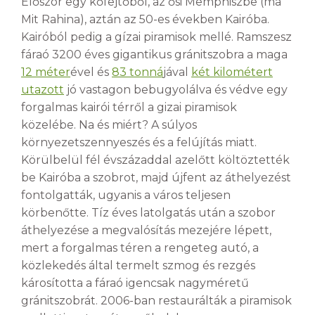
Először egy kőfejtőből, az ősi Memphiszbe (ma
Mit Rahina), aztán az 50-es években Kairóba.
Kairóból pedig a gízai piramisok mellé. Ramszesz
fáraó 3200 éves gigantikus gránitszobra a maga
12 méter
ével és
83 tonná
jával
két kilométert
utazott
jó vastagon bebugyolálva és védve egy
forgalmas kairói térről a gizai piramisok
közelébe. Na és miért? A súlyos
környezetszennyeszés és a felújítás miatt.
Körülbelül fél évszázaddal azelőtt költöztették
be Kairóba a szobrot, majd újfent az áthelyezést
fontolgatták, ugyanis a város teljesen
körbenőtte. Tíz éves latolgatás után a szobor
áthelyezése a megvalósítás mezejére lépett,
mert a forgalmas téren a rengeteg autó, a
közlekedés által termelt szmog és rezgés
károsította a fáraó igencsak nagyméretű
gránitszobrát. 2006-ban restaurálták a piramisok