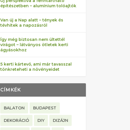
Új perspektíva a fenntartható
építészetben – alumínium tolóajtók
Van új a Nap alatt – tények és
tévhitek a napozásról
Így még biztosan nem ültettél
virágot – látványos ötletek kerti
ágyásokhoz
5 kerti kártevő, ami már tavasszal
tönkreteheti a növényeidet
CÍMKÉK
BALATON
BUDAPEST
DEKORÁCIÓ
DIY
DIZÁJN