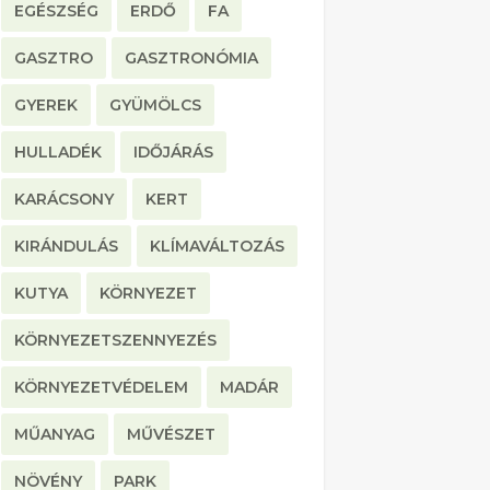
EGÉSZSÉG
ERDŐ
FA
GASZTRO
GASZTRONÓMIA
GYEREK
GYÜMÖLCS
HULLADÉK
IDŐJÁRÁS
KARÁCSONY
KERT
KIRÁNDULÁS
KLÍMAVÁLTOZÁS
KUTYA
KÖRNYEZET
KÖRNYEZETSZENNYEZÉS
KÖRNYEZETVÉDELEM
MADÁR
MŰANYAG
MŰVÉSZET
NÖVÉNY
PARK