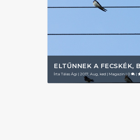
ELTŰNNEK A FECSKÉK, 
Írta
Tálas Ági
|
2017, Aug, ked
|
Magazin
|
0
|