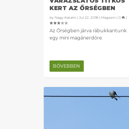
VARÁZSLATOS TITKOS
KERT AZ ŐRSÉGBEN
by
Nagy Katalin
|
Jul 22, 2018
|
Magazin
|
0
|
Az Őrségben járva rábukkantunk
egy mini magánerdőre.
BŐVEBBEN