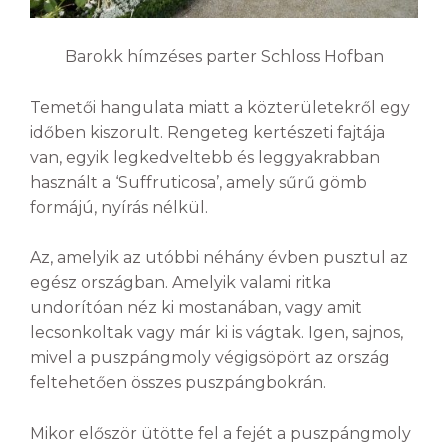
Barokk hímzéses parter Schloss Hofban
Temetői hangulata miatt a közterületekről egy
időben kiszorult. Rengeteg kertészeti fajtája
van, egyik legkedveltebb és leggyakrabban
használt a ‘Suffruticosa’, amely sűrű gömb
formájú, nyírás nélkül.
Az, amelyik az utóbbi néhány évben pusztul az
egész országban. Amelyik valami ritka
undorítóan néz ki mostanában, vagy amit
lecsonkoltak vagy már ki is vágtak. Igen, sajnos,
mivel a puszpángmoly végigsöpört az ország
feltehetően összes puszpángbokrán.
Mikor először ütötte fel a fejét a puszpángmoly