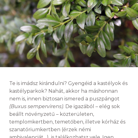
Te is imádsz kirándulni? Gyengéid a kastélyok és
kastélyparkok? Nahát, akkor ha máshonnan
nem is, innen biztosan ismered a puszpángot
(Buxus sempervirens)
. De igazából – elég sok
beállt növényzetű – közterületen,
templomkertben, temetőben, illetve kórház és
szanatóriumkertben (érzek némi
ambivalenciát…) is találkozhatsz vele. Igen,