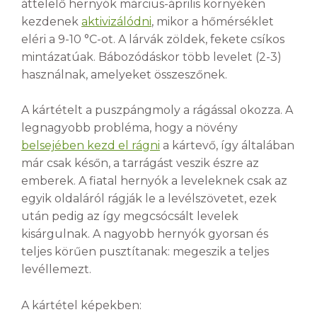
áttelelő hernyók március-április környékén
kezdenek
aktivizálódni
, mikor a hőmérséklet
eléri a 9-10 °C-ot. A lárvák zöldek, fekete csíkos
mintázatúak. Bábozódáskor több levelet (2-3)
használnak, amelyeket összeszőnek.
A kártételt a puszpángmoly a rágással okozza. A
legnagyobb probléma, hogy a növény
belsejében kezd el rágni
a kártevő, így általában
már csak későn, a tarrágást veszik észre az
emberek. A fiatal hernyók a leveleknek csak az
egyik oldaláról rágják le a levélszövetet, ezek
után pedig az így megcsócsált levelek
kisárgulnak. A nagyobb hernyók gyorsan és
teljes körűen pusztítanak: megeszik a teljes
levéllemezt.
A kártétel képekben: