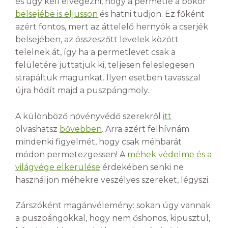
és úgy kell elvégezni, hogy a permetlé a bokor
belsejébe is eljusson
és hatni tudjon. Ez főként
azért fontos, mert az áttelelő hernyók a cserjék
belsejében, az összeszőtt levelek között
telelnek át, így ha a permetlevet csak a
felületére juttatjuk ki, teljesen feleslegesen
strapáltuk magunkat. Ilyen esetben tavasszal
újra hódít majd a puszpángmoly.
A különböző növényvédő szerekről
itt
olvashatsz
bővebben
. Arra azért felhívnám
mindenki figyelmét, hogy csak méhbarát
módon permetezgessen! A
méhek védelme és a
világvége elkerülése
érdekében senki ne
használjon méhekre veszélyes szereket, légyszi.
Zárszóként magánvélemény: sokan úgy vannak
a puszpángokkal, hogy nem őshonos, kipusztul,