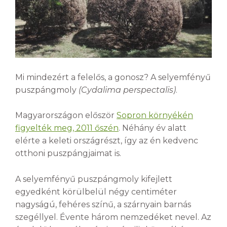
Mi mindezért a felelős, a gonosz? A selyemfényű
puszpángmoly
(Cydalima perspectalis)
.
Magyarországon először
Sopron környékén
figyelték meg, 2011 őszén
. Néhány év alatt
elérte a keleti országrészt, így az én kedvenc
otthoni puszpángjaimat is.
A selyemfényű puszpángmoly kifejlett
egyedként körülbelül négy centiméter
nagyságú, fehéres színű, a szárnyain barnás
szegéllyel. Évente három nemzedéket nevel. Az