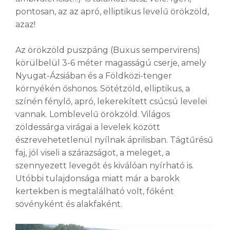
pontosan, az az apró, elliptikus levelű örökzöld,
azaz!
Az örökzöld puszpáng (Buxus sempervirens)
körülbelül 3-6 méter magasságú cserje, amely
Nyugat-Ázsiában és a Földközi-tenger
környékén őshonos. Sötétzöld, elliptikus, a
színén fénylő, apró, lekerekített csúcsú levelei
vannak. Lomblevelű örökzöld. Világos
zöldessárga virágai a levelek között
észrevehetetlenül nyílnak áprilisban. Tágtűrésű
faj, jól viseli a szárazságot, a meleget, a
szennyezett levegőt és kiválóan nyírható is.
Utóbbi tulajdonsága miatt már a barokk
kertekben is megtalálható volt, főként
sövényként és alakfaként.