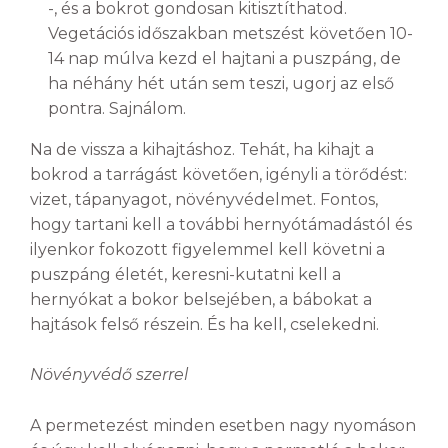
-, és a bokrot gondosan kitisztíthatod.
Vegetációs időszakban metszést követően 10-
14 nap múlva kezd el hajtani a puszpáng, de
ha néhány hét után sem teszi, ugorj az első
pontra. Sajnálom.
Na de vissza a kihajtáshoz. Tehát, ha kihajt a
bokrod a tarrágást követően, igényli a törődést:
vizet, tápanyagot, növényvédelmet. Fontos,
hogy tartani kell a további hernyótámadástól és
ilyenkor fokozott figyelemmel kell követni a
puszpáng életét, keresni-kutatni kell a
hernyókat a bokor belsejében, a bábokat a
hajtások felső részein. És ha kell, cselekedni.
Növényvédő szerrel
A permetezést minden esetben nagy nyomáson