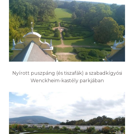
Nyírott puszpáng (és tiszafák) a szabadkígyósi
Wenckheim-kastély parkjában