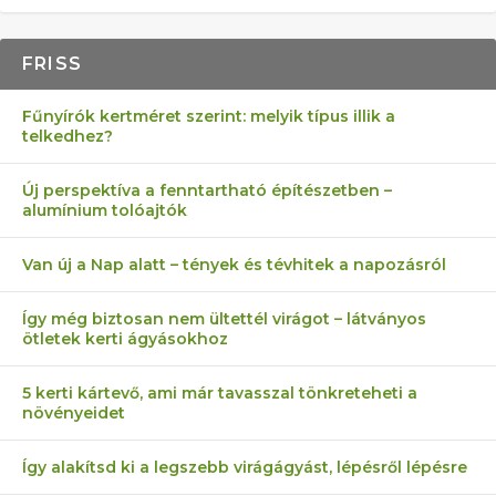
FRISS
Fűnyírók kertméret szerint: melyik típus illik a
telkedhez?
Új perspektíva a fenntartható építészetben –
alumínium tolóajtók
Van új a Nap alatt – tények és tévhitek a napozásról
Így még biztosan nem ültettél virágot – látványos
ötletek kerti ágyásokhoz
5 kerti kártevő, ami már tavasszal tönkreteheti a
növényeidet
Így alakítsd ki a legszebb virágágyást, lépésről lépésre