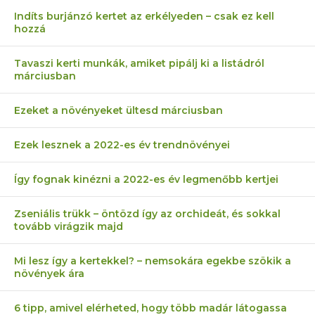
Indíts burjánzó kertet az erkélyeden – csak ez kell
hozzá
Tavaszi kerti munkák, amiket pipálj ki a listádról
márciusban
Ezeket a növényeket ültesd márciusban
Ezek lesznek a 2022-es év trendnövényei
Így fognak kinézni a 2022-es év legmenőbb kertjei
Zseniális trükk – öntözd így az orchideát, és sokkal
tovább virágzik majd
Mi lesz így a kertekkel? – nemsokára egekbe szökik a
növények ára
6 tipp, amivel elérheted, hogy több madár látogassa