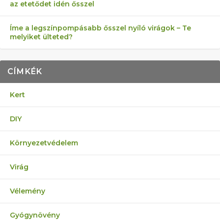
az etetődet idén ősszel
Íme a legszínpompásabb ősszel nyíló virágok – Te
melyiket ülteted?
CÍMKÉK
Kert
DIY
Környezetvédelem
Virág
Vélemény
Gyógynövény