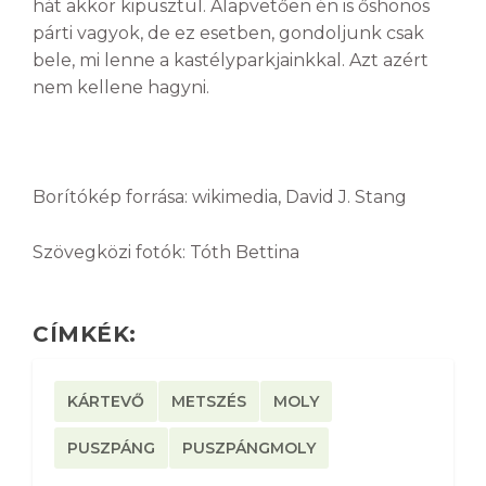
hát akkor kipusztul. Alapvetően én is őshonos
párti vagyok, de ez esetben, gondoljunk csak
bele, mi lenne a kastélyparkjainkkal. Azt azért
nem kellene hagyni.
Borítókép forrása: wikimedia, David J. Stang
Szövegközi fotók: Tóth Bettina
CÍMKÉK:
KÁRTEVŐ
METSZÉS
MOLY
PUSZPÁNG
PUSZPÁNGMOLY