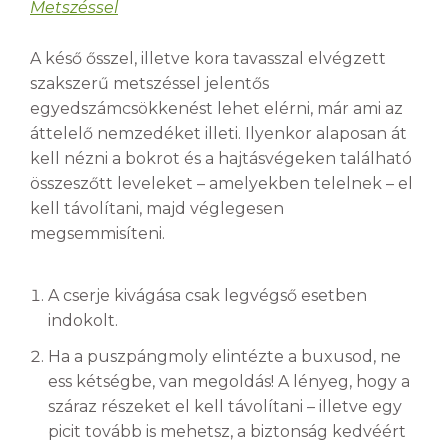
Metszéssel
A késő ősszel, illetve kora tavasszal elvégzett
szakszerű metszéssel jelentős
egyedszámcsökkenést lehet elérni, már ami az
áttelelő nemzedéket illeti. Ilyenkor alaposan át
kell nézni a bokrot és a hajtásvégeken található
összeszőtt leveleket – amelyekben telelnek – el
kell távolítani, majd véglegesen
megsemmisíteni.
A cserje kivágása csak legvégső esetben
indokolt.
Ha a puszpángmoly elintézte a buxusod, ne
ess kétségbe, van megoldás! A lényeg, hogy a
száraz részeket el kell távolítani – illetve egy
picit tovább is mehetsz, a biztonság kedvéért