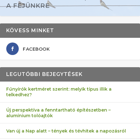
A FEJÜNKRE
KÖVESS MINKET
FACEBOOK
LEGUTÓBBI BEJEGYTÉSEK
Fűnyírók kertméret szerint: melyik típus illik a
telkedhez?
AZ ÖNELLÁTÁS 13 PONTJA
6 LEGJOBB NÖVÉNY SZOMSZÉD
MÁRPEDIG A TŰZIJÁTÉK NEM MENŐ!
AKI ELDOBÁLJA A CIGICSIKKEKET,
FÉLREÉRTETT KERTÉSZKEDÉS:
Új perspektíva a fenntartható építészetben –
alumínium tolóajtók
KEZDŐKNEK
ELLEN
AZ EGY KÖ…
TÉRKŐ ÉS MURVA
Van új a Nap alatt – tények és tévhitek a napozásról