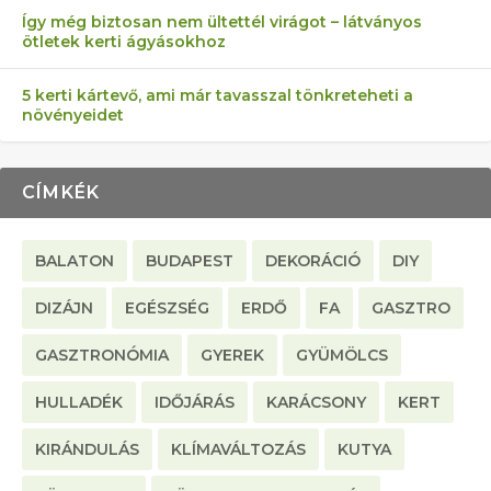
Így még biztosan nem ültettél virágot – látványos
ötletek kerti ágyásokhoz
5 kerti kártevő, ami már tavasszal tönkreteheti a
növényeidet
CÍMKÉK
BALATON
BUDAPEST
DEKORÁCIÓ
DIY
DIZÁJN
EGÉSZSÉG
ERDŐ
FA
GASZTRO
GASZTRONÓMIA
GYEREK
GYÜMÖLCS
HULLADÉK
IDŐJÁRÁS
KARÁCSONY
KERT
KIRÁNDULÁS
KLÍMAVÁLTOZÁS
KUTYA