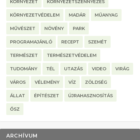
KÖRNYEZET
KÖRNYEZETSZENNYEZÉS
KÖRNYEZETVÉDELEM
MADÁR
MŰANYAG
MŰVÉSZET
NÖVÉNY
PARK
PROGRAMAJÁNLÓ
RECEPT
SZEMÉT
TERMÉSZET
TERMÉSZETVÉDELEM
TUDOMÁNY
TÉL
UTAZÁS
VIDEO
VIRÁG
VÁROS
VÉLEMÉNY
VÍZ
ZÖLDSÉG
ÁLLAT
ÉPÍTÉSZET
ÚJRAHASZNOSÍTÁS
ŐSZ
ARCHÍVUM