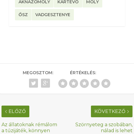
AKNÁZÓMOLY
KÁRTEVŐ
MOLY
ŐSZ
VADGESZTENYE
MEGOSZTOM:
ÉRTÉKELÉS:
ELŐZŐ
KÖVETKEZŐ
Az állatoknak rémálom
Szörnyeteg a szobában,
a tűzijáték, könnyen
nálad is lehet