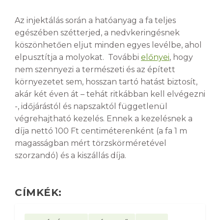
Az injektálás során a hatóanyag a fa teljes
egészében szétterjed, a nedvkeringésnek
köszönhetően eljut minden egyes levélbe, ahol
elpusztítja a molyokat. További
előnyei
, hogy
nem szennyezi a természeti és az épített
környezetet sem, hosszan tartó hatást biztosít,
akár két éven át – tehát ritkábban kell elvégezni
-, időjárástól és napszaktól függetlenül
végrehajtható kezelés. Ennek a kezelésnek a
díja nettó 100 Ft centiméterenként (a fa 1 m
magasságban mért törzskörméretével
szorzandó) és a kiszállás díja.
CÍMKÉK: