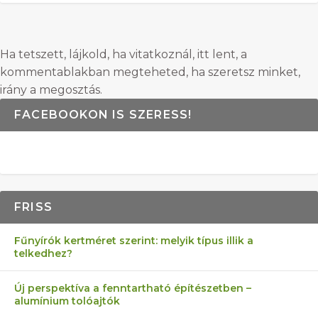
Ha tetszett, lájkold, ha vitatkoznál, itt lent, a
kommentablakban megteheted, ha szeretsz minket,
irány a megosztás.
FACEBOOKON IS SZERESS!
FRISS
Fűnyírók kertméret szerint: melyik típus illik a
telkedhez?
Új perspektíva a fenntartható építészetben –
alumínium tolóajtók