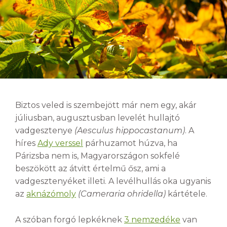
Biztos veled is szembejött már nem egy, akár
júliusban, augusztusban levelét hullajtó
vadgesztenye
(Aesculus hippocastanum)
. A
híres
Ady verssel
párhuzamot húzva, ha
Párizsba nem is, Magyarországon sokfelé
beszökött az átvitt értelmű ősz, ami a
vadgesztenyéket illeti. A levélhullás oka ugyanis
az
aknázómoly
(Cameraria ohridella)
kártétele.
A szóban forgó lepkéknek
3 nemzedéke
van