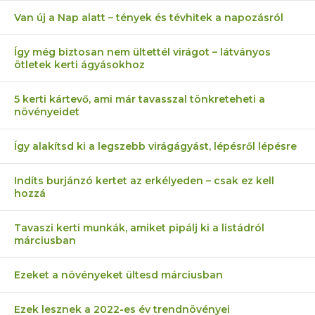
Van új a Nap alatt – tények és tévhitek a napozásról
Így még biztosan nem ültettél virágot – látványos
ötletek kerti ágyásokhoz
5 kerti kártevő, ami már tavasszal tönkreteheti a
növényeidet
Így alakítsd ki a legszebb virágágyást, lépésről lépésre
Indíts burjánzó kertet az erkélyeden – csak ez kell
hozzá
Tavaszi kerti munkák, amiket pipálj ki a listádról
márciusban
Ezeket a növényeket ültesd márciusban
Ezek lesznek a 2022-es év trendnövényei