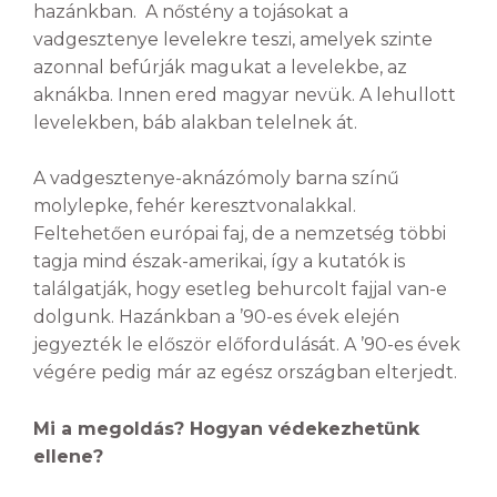
hazánkban. A nőstény a tojásokat a
vadgesztenye levelekre teszi, amelyek szinte
azonnal befúrják magukat a levelekbe, az
aknákba. Innen ered magyar nevük. A lehullott
levelekben, báb alakban telelnek át.
A vadgesztenye-aknázómoly barna színű
molylepke, fehér keresztvonalakkal.
Feltehetően európai faj, de a nemzetség többi
tagja mind észak-amerikai, így a kutatók is
találgatják, hogy esetleg behurcolt fajjal van-e
dolgunk. Hazánkban a ’90-es évek elején
jegyezték le először előfordulását. A ’90-es évek
végére pedig már az egész országban elterjedt.
Mi a megoldás? Hogyan védekezhetünk
ellene?