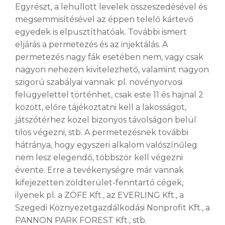
Egyrészt, a lehullott levelek összeszedésével és
megsemmisítésével az éppen telelő kártevő
egyedek is elpusztíthatóak. További ismert
eljárás a permetezés és az injektálás. A
permetezés nagy fák esetében nem, vagy csak
nagyon nehezen kivitelezhető, valamint nagyon
szigorú szabályai vannak: pl. növényorvosi
felügyelettel történhet, csak este 11 és hajnal 2
között, előre tájékoztatni kell a lakosságot,
játszótérhez közel bizonyos távolságon belül
tilos végezni, stb. A permetezésnek további
hátránya, hogy egyszeri alkalom valószínűleg
nem lesz elegendő, többször kell végezni
évente. Erre a tevékenységre már vannak
kifejezetten zöldterület-fenntartó cégek,
ilyenek pl. a ZÖFE Kft., az EVERLING Kft., a
Szegedi Köznyezetgazdálkodási Nonprofit Kft., a
PANNON PARK FOREST Kft., stb.