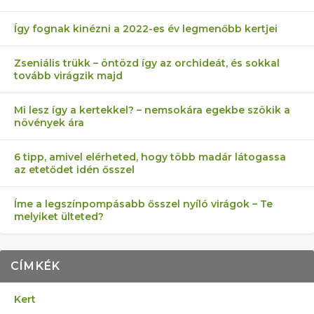
Így fognak kinézni a 2022-es év legmenőbb kertjei
Zseniális trükk – öntözd így az orchideát, és sokkal
tovább virágzik majd
Mi lesz így a kertekkel? – nemsokára egekbe szökik a
növények ára
6 tipp, amivel elérheted, hogy több madár látogassa
az etetődet idén ősszel
Íme a legszínpompásabb ősszel nyíló virágok – Te
melyiket ülteted?
CÍMKÉK
Kert