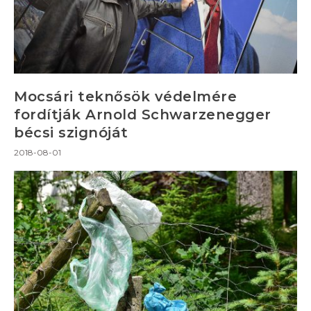
Mocsári teknősök védelmére
fordítják Arnold Schwarzenegger
bécsi szignóját
2018-08-01