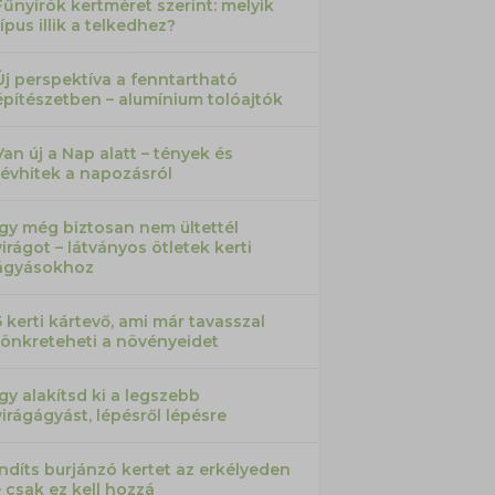
Fűnyírók kertméret szerint: melyik
típus illik a telkedhez?
Új perspektíva a fenntartható
építészetben – alumínium tolóajtók
Van új a Nap alatt – tények és
tévhitek a napozásról
Így még biztosan nem ültettél
virágot – látványos ötletek kerti
ágyásokhoz
5 kerti kártevő, ami már tavasszal
tönkreteheti a növényeidet
Így alakítsd ki a legszebb
virágágyást, lépésről lépésre
Indíts burjánzó kertet az erkélyeden
– csak ez kell hozzá