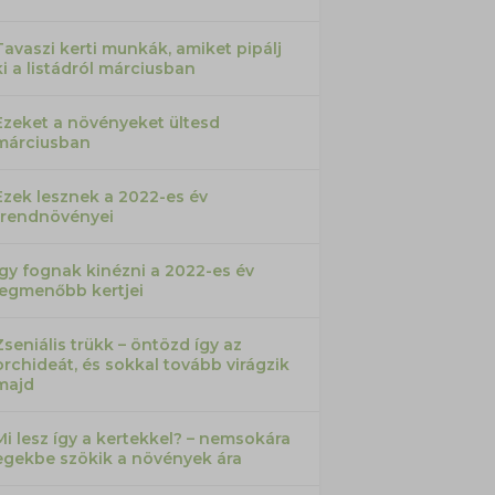
Tavaszi kerti munkák, amiket pipálj
ki a listádról márciusban
Ezeket a növényeket ültesd
márciusban
Ezek lesznek a 2022-es év
trendnövényei
Így fognak kinézni a 2022-es év
legmenőbb kertjei
Zseniális trükk – öntözd így az
orchideát, és sokkal tovább virágzik
majd
Mi lesz így a kertekkel? – nemsokára
egekbe szökik a növények ára