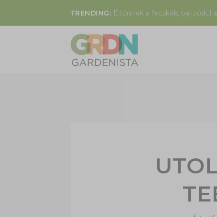
TRENDING:
Eltűnnek a fecskék, baj zúdul a
UTOL
TE