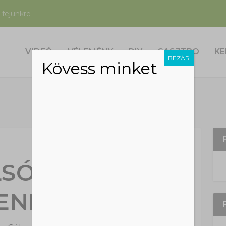
 fejünkre
VIDEÓ
VÉLEMÉNY
DIY
GASZTRO
KE
BEZÁR
Kövess minket
SÓ KERTI
ENDŐK