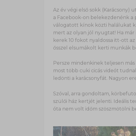
Az év végi első sokk (Karácsony)
a Facebook-on belekezdenénk a p
válogatott kínok közti halálukat k
mert az olyan jól nyugtat! Ha már
kerek 10 fokot nyaldossa itt-ott az
ősszel elsumákolt kerti munkák b
Persze mindenkinek teljesen más k
most több cuki cicás videót tud
ledönti a karácsonyfát. Nagyon ere
Szóval, arra gondoltam, körbefutom
szülői ház kertjét jelenti. Ideáli
óta nem volt időm szöszmötölni b