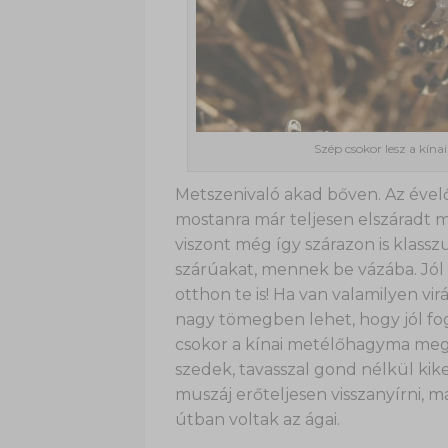
Szép csokor lesz a kí
Metszenivaló akad bőven. Az éve
mostanra már teljesen elszáradt 
viszont még így szárazon is klass
szárúakat, mennek be vázába. Jól n
otthon te is! Ha van valamilyen vir
nagy tömegben lehet, hogy jól fog
csokor a kínai metélőhagyma megsz
szedek, tavasszal gond nélkül kikel
muszáj erőteljesen visszanyírni, m
útban voltak az ágai.