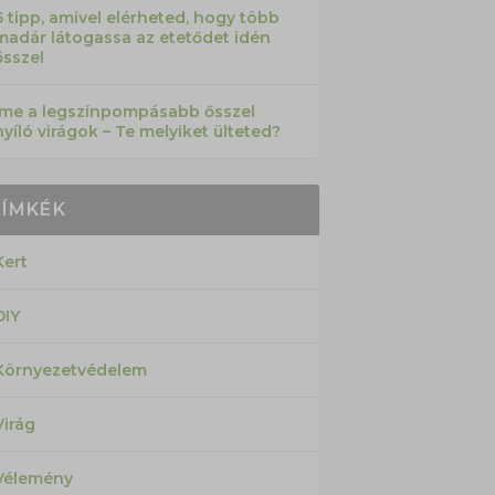
6 tipp, amivel elérheted, hogy több
madár látogassa az etetődet idén
ősszel
Íme a legszínpompásabb ősszel
nyíló virágok – Te melyiket ülteted?
CÍMKÉK
Kert
DIY
Környezetvédelem
Virág
Vélemény