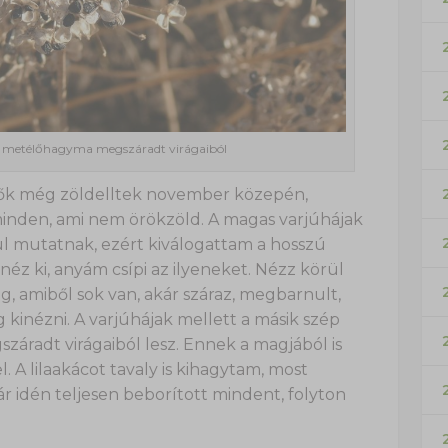
nai metélőhagyma megszáradt virágaiból
lők még zöldelltek november közepén,
minden, ami nem örökzöld. A magas varjúhájak
zul mutatnak, ezért kiválogattam a hosszú
éz ki, anyám csípi az ilyeneket. Nézz körül
ág, amiből sok van, akár száraz, megbarnult,
 kinézni. A varjúhájak mellett a másik szép
áradt virágaiból lesz. Ennek a magjából is
. A lilaakácot tavaly is kihagytam, most
ár idén teljesen beborított mindent, folyton