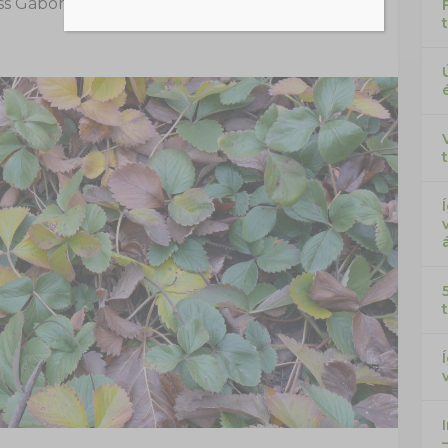
ss Gábor
|