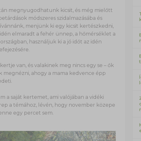
 után megnyugodhatunk kicsit, és még mielőtt
etárdások módszeres szidalmazásába és
ívánnánk, menjünk ki egy kicsit kertészkedni,
 idén elmaradt a fehér ünnep, a hőmérséklet a
 országban, használjuk ki a jó időt az idén
efejezésére.
ertje van, és valakinek meg nincs egy se – ők
nak megnézni, ahogy a mama kedvence épp
deti.
 a saját kertemet, ami valójában a vidéki
s terep a témához, lévén, hogy november közepe
enne egy percet sem.