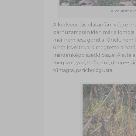
A lehullott le
A kedvenc kis platánfám végre er
párhuzamosan idén már a lombja is
már nem lesz gond a fűnek, nem fog 
6 hét levéltakaró megtette a hatás
mindenképp szedd össze! Alatta a 
megszottyad, befordul, depressziós
fűmagra, pszichológusra.