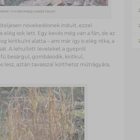
2
veleket mindenképp szedd össze!
őteljesen növekedésnek indult, ezzel
 elég sok lett. Egy kevés még van a fán, de az
kiritkulni alatta – ami már így is elég ritka, a
át. A lehullott leveleket a gyepről
fű besárgul, gombásodik, kiritkul,
 lesz, aztán tavasszal költhetsz műtrágyára,