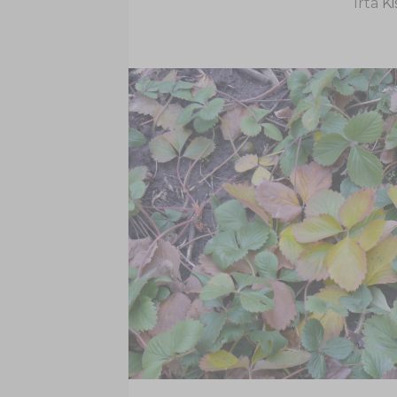
Írta
Ki