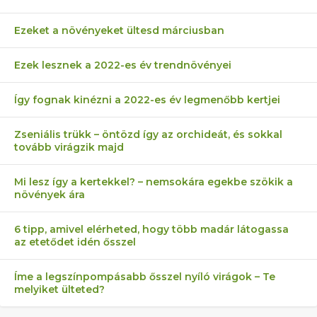
Ezeket a növényeket ültesd márciusban
Ezek lesznek a 2022-es év trendnövényei
Így fognak kinézni a 2022-es év legmenőbb kertjei
Zseniális trükk – öntözd így az orchideát, és sokkal
tovább virágzik majd
Mi lesz így a kertekkel? – nemsokára egekbe szökik a
növények ára
6 tipp, amivel elérheted, hogy több madár látogassa
az etetődet idén ősszel
Íme a legszínpompásabb ősszel nyíló virágok – Te
melyiket ülteted?