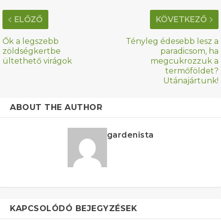
ELŐZŐ
KÖVETKEZŐ
Ők a legszebb
Tényleg édesebb lesz a
zöldségkertbe
paradicsom, ha
ültethető virágok
megcukrozzuk a
termőföldet?
Utánajártunk!
ABOUT THE AUTHOR
gardenista
KAPCSOLÓDÓ BEJEGYZÉSEK