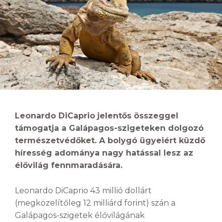
Leonardo DiCaprio
jelentős összeggel
támogatja a Galápagos-szigeteken dolgozó
természetvédőket. A bolygó ügyeiért küzdő
híresség adománya nagy hatással lesz az
élővilág fennmaradására.
Leonardo DiCaprio 43 millió dollárt
(megközelítőleg 12 milliárd forint) szán a
Galápagos-szigetek élővilágának