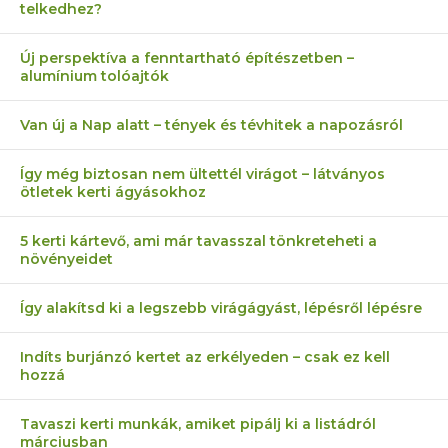
telkedhez?
Új perspektíva a fenntartható építészetben –
alumínium tolóajtók
Van új a Nap alatt – tények és tévhitek a napozásról
Így még biztosan nem ültettél virágot – látványos
ötletek kerti ágyásokhoz
5 kerti kártevő, ami már tavasszal tönkreteheti a
növényeidet
Így alakítsd ki a legszebb virágágyást, lépésről lépésre
Indíts burjánzó kertet az erkélyeden – csak ez kell
hozzá
Tavaszi kerti munkák, amiket pipálj ki a listádról
márciusban