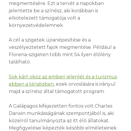
megmentésére. Ezt a tervét a napokban
jelentette be a színész, aki korábban is
elkötelezett támogatója volt a
környezetvédelemnek.
A cél a szigetek újranépesítése és a
veszélyeztetett fajok megmentése. Például a
Florena-szigeten több mint 54 ilyen élőlény
található.
Sok kárt okoz az emberi jelenlét és a turizmus
ebben a térségben
, ezek orvoslására is irányul
majd a színész által támogatott program.
A Galápagos kifejezetten fontos volt Charles
Darwin munkásságának szempontjából is, aki
közelről tanulmányozta az itt élő állatokat.
Megfigyelései képezték későbbi elméleteinek