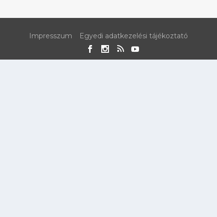
Impresszum
Egyedi adatkezelési tájékoztató