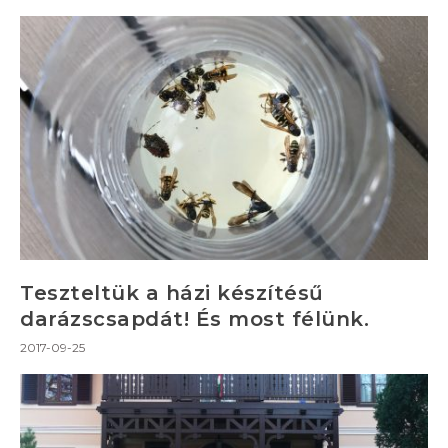
Teszteltük a házi készítésű
darázscsapdát! És most félünk.
2017-09-25