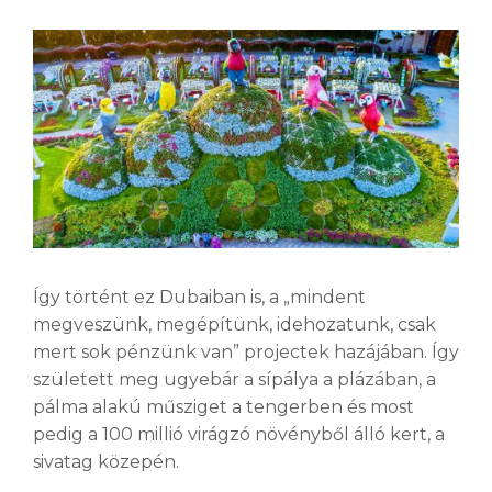
Így történt ez Dubaiban is, a „mindent
megveszünk, megépítünk, idehozatunk, csak
mert sok pénzünk van” projectek hazájában. Így
született meg ugyebár a sípálya a plázában, a
pálma alakú műsziget a tengerben és most
pedig a 100 millió virágzó növényből álló kert, a
sivatag közepén.