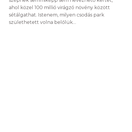
szépnek semmiképp sem nevezhető kertet,
ahol közel 100 millió virágzó növény között
sétálgathat. Istenem, milyen csodás park
születhetett volna belőlük…