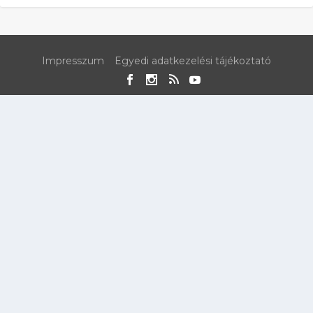
Impresszum
Egyedi adatkezelési tájékoztató