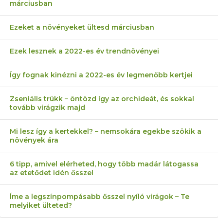
márciusban
Ezeket a növényeket ültesd márciusban
Ezek lesznek a 2022-es év trendnövényei
Így fognak kinézni a 2022-es év legmenőbb kertjei
Zseniális trükk – öntözd így az orchideát, és sokkal
tovább virágzik majd
Mi lesz így a kertekkel? – nemsokára egekbe szökik a
növények ára
6 tipp, amivel elérheted, hogy több madár látogassa
az etetődet idén ősszel
Íme a legszínpompásabb ősszel nyíló virágok – Te
melyiket ülteted?