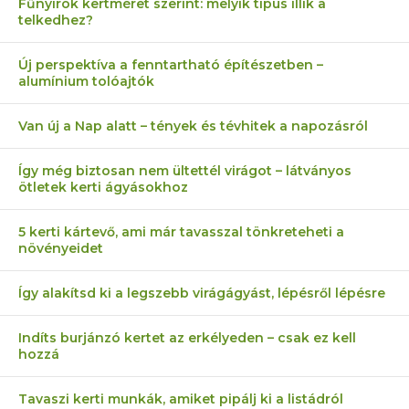
Fűnyírók kertméret szerint: melyik típus illik a
telkedhez?
Új perspektíva a fenntartható építészetben –
alumínium tolóajtók
Van új a Nap alatt – tények és tévhitek a napozásról
Így még biztosan nem ültettél virágot – látványos
ötletek kerti ágyásokhoz
5 kerti kártevő, ami már tavasszal tönkreteheti a
növényeidet
Így alakítsd ki a legszebb virágágyást, lépésről lépésre
Indíts burjánzó kertet az erkélyeden – csak ez kell
hozzá
Tavaszi kerti munkák, amiket pipálj ki a listádról